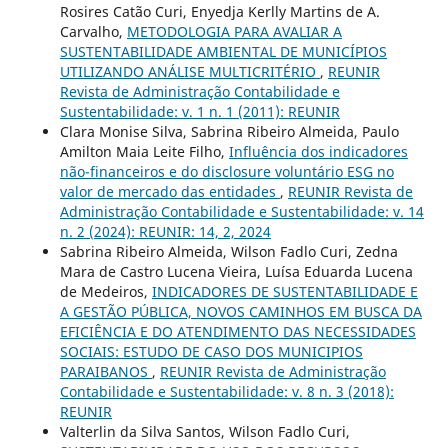
Rosires Catão Curi, Enyedja Kerlly Martins de A.
Carvalho,
METODOLOGIA PARA AVALIAR A
SUSTENTABILIDADE AMBIENTAL DE MUNICÍPIOS
UTILIZANDO ANÁLISE MULTICRITÉRIO
,
REUNIR
Revista de Administração Contabilidade e
Sustentabilidade: v. 1 n. 1 (2011): REUNIR
Clara Monise Silva, Sabrina Ribeiro Almeida, Paulo
Amilton Maia Leite Filho,
Influência dos indicadores
não-financeiros e do disclosure voluntário ESG no
valor de mercado das entidades
,
REUNIR Revista de
Administração Contabilidade e Sustentabilidade: v. 14
n. 2 (2024): REUNIR: 14, 2, 2024
Sabrina Ribeiro Almeida, Wilson Fadlo Curi, Zedna
Mara de Castro Lucena Vieira, Luísa Eduarda Lucena
de Medeiros,
INDICADORES DE SUSTENTABILIDADE E
A GESTÃO PÚBLICA, NOVOS CAMINHOS EM BUSCA DA
EFICIÊNCIA E DO ATENDIMENTO DAS NECESSIDADES
SOCIAIS: ESTUDO DE CASO DOS MUNICIPIOS
PARAIBANOS
,
REUNIR Revista de Administração
Contabilidade e Sustentabilidade: v. 8 n. 3 (2018):
REUNIR
Valterlin da Silva Santos, Wilson Fadlo Curi,