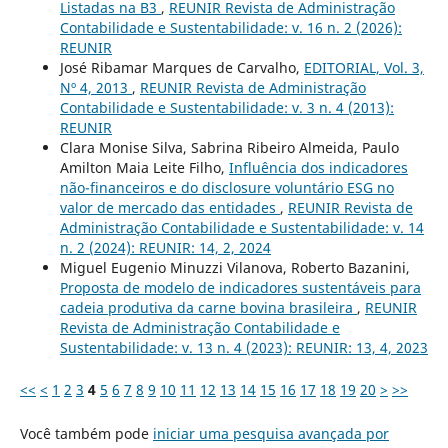
Listadas na B3
,
REUNIR Revista de Administração
Contabilidade e Sustentabilidade: v. 16 n. 2 (2026):
REUNIR
José Ribamar Marques de Carvalho,
EDITORIAL, Vol. 3,
Nº 4, 2013
,
REUNIR Revista de Administração
Contabilidade e Sustentabilidade: v. 3 n. 4 (2013):
REUNIR
Clara Monise Silva, Sabrina Ribeiro Almeida, Paulo
Amilton Maia Leite Filho,
Influência dos indicadores
não-financeiros e do disclosure voluntário ESG no
valor de mercado das entidades
,
REUNIR Revista de
Administração Contabilidade e Sustentabilidade: v. 14
n. 2 (2024): REUNIR: 14, 2, 2024
Miguel Eugenio Minuzzi Vilanova, Roberto Bazanini,
Proposta de modelo de indicadores sustentáveis para
cadeia produtiva da carne bovina brasileira
,
REUNIR
Revista de Administração Contabilidade e
Sustentabilidade: v. 13 n. 4 (2023): REUNIR: 13, 4, 2023
<<
<
1
2
3
4
5
6
7
8
9
10
11
12
13
14
15
16
17
18
19
20
>
>>
Você também pode
iniciar uma pesquisa avançada por