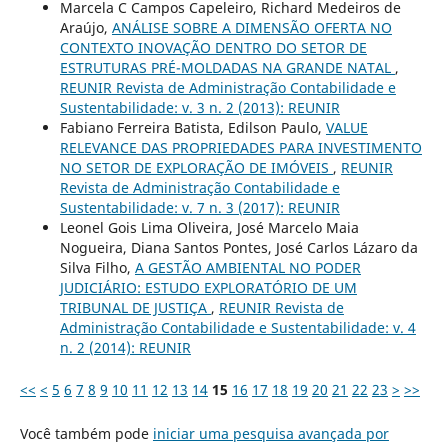
Marcela C Campos Capeleiro, Richard Medeiros de
Araújo,
ANÁLISE SOBRE A DIMENSÃO OFERTA NO
CONTEXTO INOVAÇÃO DENTRO DO SETOR DE
ESTRUTURAS PRÉ-MOLDADAS NA GRANDE NATAL
,
REUNIR Revista de Administração Contabilidade e
Sustentabilidade: v. 3 n. 2 (2013): REUNIR
Fabiano Ferreira Batista, Edilson Paulo,
VALUE
RELEVANCE DAS PROPRIEDADES PARA INVESTIMENTO
NO SETOR DE EXPLORAÇÃO DE IMÓVEIS
,
REUNIR
Revista de Administração Contabilidade e
Sustentabilidade: v. 7 n. 3 (2017): REUNIR
Leonel Gois Lima Oliveira, José Marcelo Maia
Nogueira, Diana Santos Pontes, José Carlos Lázaro da
Silva Filho,
A GESTÃO AMBIENTAL NO PODER
JUDICIÁRIO: ESTUDO EXPLORATÓRIO DE UM
TRIBUNAL DE JUSTIÇA
,
REUNIR Revista de
Administração Contabilidade e Sustentabilidade: v. 4
n. 2 (2014): REUNIR
<<
<
5
6
7
8
9
10
11
12
13
14
15
16
17
18
19
20
21
22
23
>
>>
Você também pode
iniciar uma pesquisa avançada por