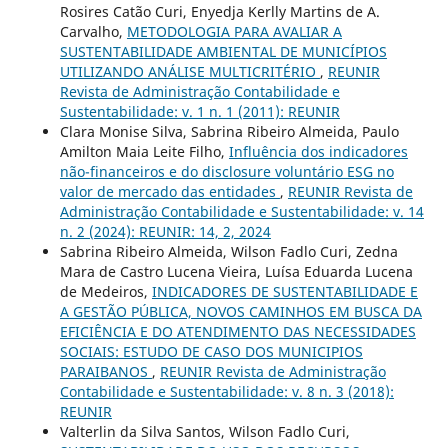
Rosires Catão Curi, Enyedja Kerlly Martins de A.
Carvalho,
METODOLOGIA PARA AVALIAR A
SUSTENTABILIDADE AMBIENTAL DE MUNICÍPIOS
UTILIZANDO ANÁLISE MULTICRITÉRIO
,
REUNIR
Revista de Administração Contabilidade e
Sustentabilidade: v. 1 n. 1 (2011): REUNIR
Clara Monise Silva, Sabrina Ribeiro Almeida, Paulo
Amilton Maia Leite Filho,
Influência dos indicadores
não-financeiros e do disclosure voluntário ESG no
valor de mercado das entidades
,
REUNIR Revista de
Administração Contabilidade e Sustentabilidade: v. 14
n. 2 (2024): REUNIR: 14, 2, 2024
Sabrina Ribeiro Almeida, Wilson Fadlo Curi, Zedna
Mara de Castro Lucena Vieira, Luísa Eduarda Lucena
de Medeiros,
INDICADORES DE SUSTENTABILIDADE E
A GESTÃO PÚBLICA, NOVOS CAMINHOS EM BUSCA DA
EFICIÊNCIA E DO ATENDIMENTO DAS NECESSIDADES
SOCIAIS: ESTUDO DE CASO DOS MUNICIPIOS
PARAIBANOS
,
REUNIR Revista de Administração
Contabilidade e Sustentabilidade: v. 8 n. 3 (2018):
REUNIR
Valterlin da Silva Santos, Wilson Fadlo Curi,