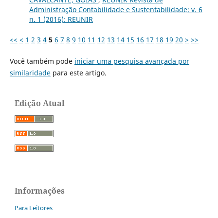
Administração Contabilidade e Sustentabilidade: v. 6
n. 1 (2016): REUNIR
<<
<
1
2
3
4
5
6
7
8
9
10
11
12
13
14
15
16
17
18
19
20
>
>>
Você também pode
iniciar uma pesquisa avançada por
similaridade
para este artigo.
Edição Atual
Informações
Para Leitores