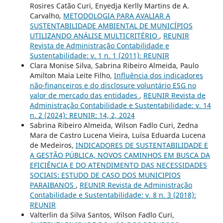
Rosires Catão Curi, Enyedja Kerlly Martins de A.
Carvalho,
METODOLOGIA PARA AVALIAR A
SUSTENTABILIDADE AMBIENTAL DE MUNICÍPIOS
UTILIZANDO ANÁLISE MULTICRITÉRIO
,
REUNIR
Revista de Administração Contabilidade e
Sustentabilidade: v. 1 n. 1 (2011): REUNIR
Clara Monise Silva, Sabrina Ribeiro Almeida, Paulo
Amilton Maia Leite Filho,
Influência dos indicadores
não-financeiros e do disclosure voluntário ESG no
valor de mercado das entidades
,
REUNIR Revista de
Administração Contabilidade e Sustentabilidade: v. 14
n. 2 (2024): REUNIR: 14, 2, 2024
Sabrina Ribeiro Almeida, Wilson Fadlo Curi, Zedna
Mara de Castro Lucena Vieira, Luísa Eduarda Lucena
de Medeiros,
INDICADORES DE SUSTENTABILIDADE E
A GESTÃO PÚBLICA, NOVOS CAMINHOS EM BUSCA DA
EFICIÊNCIA E DO ATENDIMENTO DAS NECESSIDADES
SOCIAIS: ESTUDO DE CASO DOS MUNICIPIOS
PARAIBANOS
,
REUNIR Revista de Administração
Contabilidade e Sustentabilidade: v. 8 n. 3 (2018):
REUNIR
Valterlin da Silva Santos, Wilson Fadlo Curi,