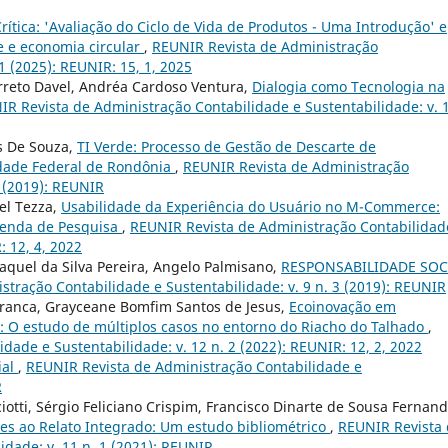
ítica: 'Avaliação do Ciclo de Vida de Produtos - Uma Introdução' e
e e economia circular
,
REUNIR Revista de Administração
1 (2025): REUNIR: 15, 1, 2025
rreto Davel, Andréa Cardoso Ventura,
Dialogia como Tecnologia na
R Revista de Administração Contabilidade e Sustentabilidade: v. 
es De Souza,
TI Verde: Processo de Gestão de Descarte de
dade Federal de Rondônia
,
REUNIR Revista de Administração
2 (2019): REUNIR
el Tezza,
Usabilidade da Experiência do Usuário no M-Commerce:
genda de Pesquisa
,
REUNIR Revista de Administração Contabilidad
: 12, 4, 2022
aquel da Silva Pereira, Angelo Palmisano,
RESPONSABILIDADE SOC
tração Contabilidade e Sustentabilidade: v. 9 n. 3 (2019): REUNIR
Franca, Grayceane Bomfim Santos de Jesus,
Ecoinovação em
 O estudo de múltiplos casos no entorno do Riacho do Talhado
,
ade e Sustentabilidade: v. 12 n. 2 (2022): REUNIR: 12, 2, 2022
ial
,
REUNIR Revista de Administração Contabilidade e
R
iotti, Sérgio Feliciano Crispim, Francisco Dinarte de Sousa Fernand
ntes ao Relato Integrado: Um estudo bibliométrico
,
REUNIR Revista
idade: v. 11 n. 1 (2021): REUNIR