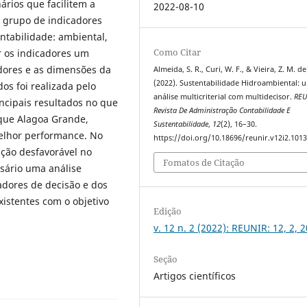
ários que facilitem a
2022-08-10
m grupo de indicadores
tabilidade: ambiental,
Como Citar
ar os indicadores um
dores e as dimensões da
Almeida, S. R., Curi, W. F., & Vieira, Z. M. de
(2022). Sustentabilidade Hidroambiental: 
os foi realizada pelo
análise multicriterial com multidecisor.
REU
cipais resultados no que
Revista De Administração Contabilidade E
que Alagoa Grande,
Sustentabilidade
,
12
(2), 16–30.
elhor performance. No
https://doi.org/10.18696/reunir.v12i2.101
ação desfavorável no
Fomatos de Citação
sário uma análise
adores de decisão e dos
xistentes com o objetivo
Edição
v. 12 n. 2 (2022): REUNIR: 12, 2, 
Seção
Artigos científicos