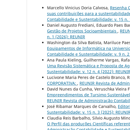
Marcello Vinicius Doria Calvosa,
Resenha Cr
suas contribuições para a sustentabilidad
Contabilidade e Sustentabilidade: v. 15 n. 
Daniel Augusto Frediani, Eduardo Paes Ba
Gestão de Projetos Socioambientais
,
REUNI
n. 1 (2026): REUNIR
Washington da Silva Batista, Mariluce Pa
Equipamentos de Informática na Universi
Contabilidade e Sustentabilidade: v. 9 n. 
Ana Paula Kieling, Guilherme Vargas, Rafa
Uma Revisão Sistemática e Proposta de A
Sustentabilidade: v. 12 n. 4 (2022): REUNIR
Lucivone Maria Peres de Castelo Branco, R
CORPORATIVA:
,
REUNIR Revista de Adminis
David Nunes da Cunha, Veruschka Vieira 
Empreendimentos de Tursimo Sustentável:
REUNIR Revista de Administração Contabilid
José Ribamar Marques de Carvalho,
Editor
Sustentabilidade: v. 15 n. 3 (2025): REUNI
Claudia Reis Barbalho, Silvio Augusto Minc
O Perfil das produções Científicas refere
Administração Contabilidade e Sustentabil