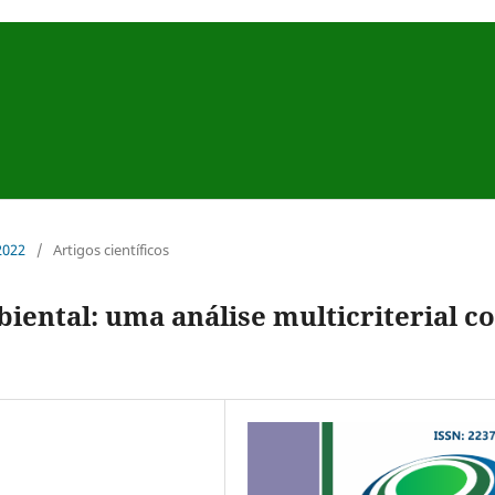
 2022
/
Artigos científicos
iental: uma análise multicriterial c