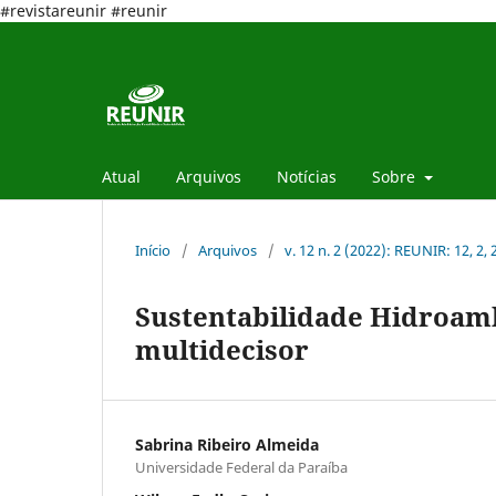
#revistareunir #reunir
Atual
Arquivos
Notícias
Sobre
Início
/
Arquivos
/
v. 12 n. 2 (2022): REUNIR: 12, 2,
Sustentabilidade Hidroamb
multidecisor
Sabrina Ribeiro Almeida
Universidade Federal da Paraíba