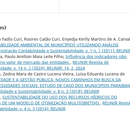
es)
Fadlo Curi, Rosires Catão Curi, Enyedja Kerlly Martins de A. Carva
BILIDADE AMBIENTAL DE MUNICÍPIOS UTILIZANDO ANÁLISE
stração Contabilidade e Sustentabilidade: v. 1 n. 1 (2011): REUNI
a, Paulo Amilton Maia Leite Filho,
Influência dos indicadores não-
G no valor de mercado das entidades
,
REUNIR Revista de
dade: v. 14 n. 2 (2024): REUNIR: 14, 2, 2024
i, Zedna Mara de Castro Lucena Vieira, Luísa Eduarda Lucena de
IDADE E A GESTÃO PÚBLICA, NOVOS CAMINHOS EM BUSCA DA
ESSIDADES SOCIAIS: ESTUDO DE CASO DOS MUNICIPIOS PARAIBA
idade e Sustentabilidade: v. 8 n. 3 (2018): REUNIR
i,
SUSTENTABILIDADE DO USO DOS RECURSOS HÍDRICOS DO
ÉS DE UM MODELO DE OTIMIZAÇÃO MULTIOBJETIVO
,
REUNIR Revis
bilidade: v. 4 n. 3 (2014): REUNIR