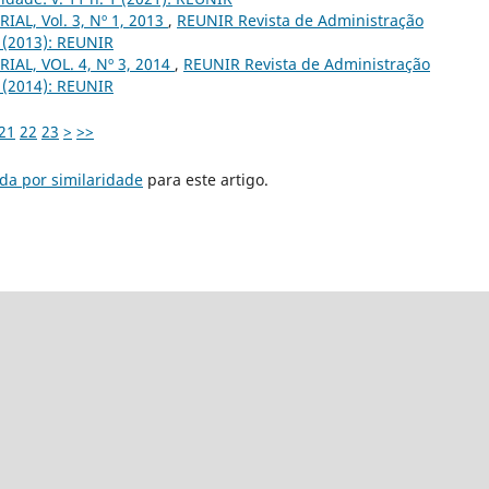
IAL, Vol. 3, Nº 1, 2013
,
REUNIR Revista de Administração
1 (2013): REUNIR
IAL, VOL. 4, Nº 3, 2014
,
REUNIR Revista de Administração
3 (2014): REUNIR
21
22
23
>
>>
da por similaridade
para este artigo.