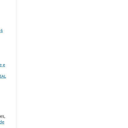
16
e e
IAL
es,
 de