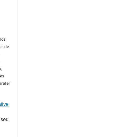
ados
os de
m
o
o,
ões
aráter
tive
 seu