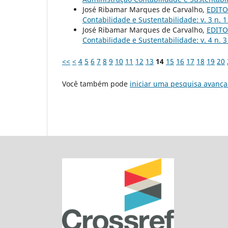
José Ribamar Marques de Carvalho,
EDITOR
Contabilidade e Sustentabilidade: v. 3 n. 
José Ribamar Marques de Carvalho,
EDITOR
Contabilidade e Sustentabilidade: v. 4 n. 
<<
<
4
5
6
7
8
9
10
11
12
13
14
15
16
17
18
19
20
Você também pode
iniciar uma pesquisa avança