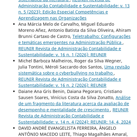
Administração Contabilidade e Sustentabilidade: v. 13
n. 5 (2023): Edição Especial Competências e
Aprendizagem nas Organizações
Ana Márcia Melo de Carvalho, Miguel Eduardo
Moreno Añez, Antonio Batista da Silva Oliveira, Ahiram
Brunni Cartaxo de Castro,
Teletrabalho: Configurações
e temáticas emergentes na Administração Pública
,
REUNIR Revista de Administração Contabilidade e
Sustentabilidade: v. 16 n. 1 (2026): REUNIR
Michel Barboza Malheiros, Roger da Silva Wegner,
Julia Tontini, Méroli Saccardo dos Santos,
Uma revisão
sistemática sobre o cyberbullying no trabalho
,
REUNIR Revista de Administração Contabilidade e
Sustentabilidade: v. 16 n. 2 (2026): REUNIR
Daiane Ana Gris Benin, Daiana Pegoraro, Cristiano
Sausen Soares, Vinícius Costa da Silva Zonatto,
Análise
de um fragmento da literatura acerca da avaliação de
desempenho e mentalidade de crescimento
,
REUNIR
Revista de Administração Contabilidade e
Sustentabilidade: v. 14 n. 4 (2024): REUNIR: 14, 4, 2024
DAVID ANDRÉ EVANGELISTA FERREIRA, ÂNGELO
ANTÔNIO MACEDO LEITE, Thiago Magalhães Amaral,