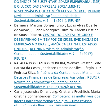
DO ÍNDICE DE SUSTENTABILIDADE EMPRESARIAL (ISE)
E O LUCRO DAS EMPRESAS SOCIALMENTE
RESPONSÁVEIS QUE COMPÕEM ESSE ÍNDICE
,
REUNIR
Revista de Administração Contabilidade e
Sustentabilidade: v. 1 n. 1 (2011): REUNIR
Dermeval Martins Borges Junior, Lucas Alves Duarte
de Sarvas, Juliana Rodrigues Oliveira, Kárem Cristina
de Sousa Ribeiro,
GESTÃO DO CAPITAL DE GIRO E
DESEMPENHO EM TEMPOS DE CRISE: EVIDÊNCIAS DE
EMPRESAS NO BRASIL, AMÉRICA LATINA E ESTADOS
UNIDOS
,
REUNIR Revista de Administração
Contabilidade e Sustentabilidade: v. 7 n. 2 (2017):
REUNIR
RAFAELA DOS SANTOS OLIVEIRA, Wênyka Preston Leite
Batista da Costa, Jandeson Dantas da Silva, Sérgio Luiz
Pedrosa Silva,
Influência da Contabilidade Mental nas
Decisões Financeiras de Empresas Agrícolas
,
REUNIR
Revista de Administração Contabilidade e
Sustentabilidade: v. 16 n. 2 (2026): REUNIR
Carla Joseandra Dillenburg, Cristiane Froehlich, Maria
Cristina Bohnenberger,
Competências multiníveis dos
líderes para transformação digital – uma revisão
sistemática da literatura
,
REUNIR Revista de