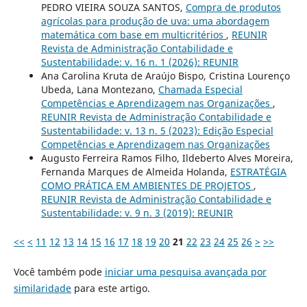
PEDRO VIEIRA SOUZA SANTOS,
Compra de produtos
agrícolas para produção de uva: uma abordagem
matemática com base em multicritérios
,
REUNIR
Revista de Administração Contabilidade e
Sustentabilidade: v. 16 n. 1 (2026): REUNIR
Ana Carolina Kruta de Araújo Bispo, Cristina Lourenço
Ubeda, Lana Montezano,
Chamada Especial
Competências e Aprendizagem nas Organizações
,
REUNIR Revista de Administração Contabilidade e
Sustentabilidade: v. 13 n. 5 (2023): Edição Especial
Competências e Aprendizagem nas Organizações
Augusto Ferreira Ramos Filho, Ildeberto Alves Moreira,
Fernanda Marques de Almeida Holanda,
ESTRATÉGIA
COMO PRÁTICA EM AMBIENTES DE PROJETOS
,
REUNIR Revista de Administração Contabilidade e
Sustentabilidade: v. 9 n. 3 (2019): REUNIR
<<
<
11
12
13
14
15
16
17
18
19
20
21
22
23
24
25
26
>
>>
Você também pode
iniciar uma pesquisa avançada por
similaridade
para este artigo.