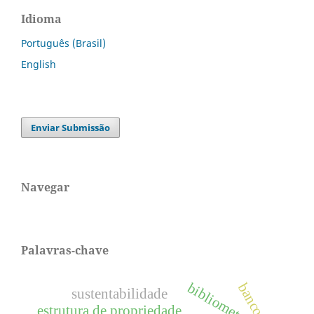
Idioma
Português (Brasil)
English
Enviar Submissão
Navegar
Palavras-chave
bibliometria.
bancos
sustentabilidade
estrutura de propriedade