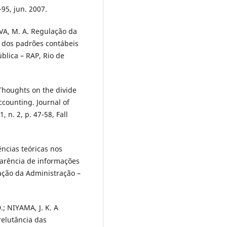
-95, jun. 2007.
LVA, M. A. Regulação da
a dos padrões contábeis
ública – RAP, Rio de
 Thoughts on the divide
ccounting. Journal of
 n. 2, p. 47-58, Fall
ências teóricas nos
arência de informações
mação da Administração –
.; NIYAMA, J. K. A
relutância das