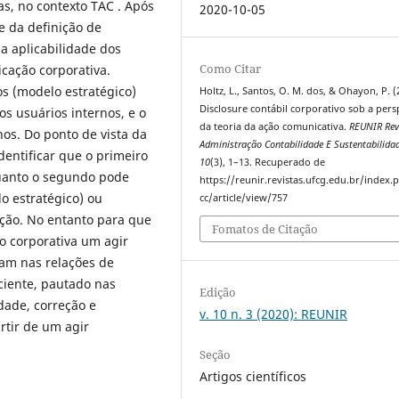
s, no contexto TAC . Após
2020-10-05
e da definição de
da aplicabilidade dos
Como Citar
cação corporativa.
os (modelo estratégico)
Holtz, L., Santos, O. M. dos, & Ohayon, P. (
Disclosure contábil corporativo sob a pers
s usuários internos, e o
da teoria da ação comunicativa.
REUNIR Rev
os. Do ponto de vista da
Administração Contabilidade E Sustentabilida
dentificar que o primeiro
10
(3), 1–13. Recuperado de
quanto o segundo pode
https://reunir.revistas.ufcg.edu.br/index
o estratégico) ou
cc/article/view/757
ção. No entanto para que
Fomatos de Citação
o corporativa um agir
uam nas relações de
iciente, pautado nas
Edição
dade, correção e
v. 10 n. 3 (2020): REUNIR
rtir de um agir
Seção
Artigos científicos