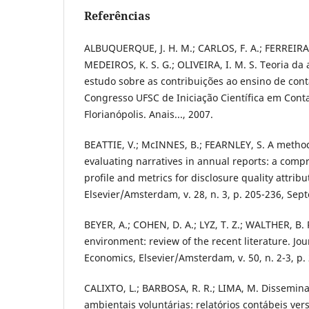
Referências
ALBUQUERQUE, J. H. M.; CARLOS, F. A.; FERREIRA, 
MEDEIROS, K. S. G.; OLIVEIRA, I. M. S. Teoria d
estudo sobre as contribuições ao ensino de conta
Congresso UFSC de Iniciação Científica em Conta
Florianópolis. Anais..., 2007.
BEATTIE, V.; McINNES, B.; FEARNLEY, S. A metho
evaluating narratives in annual reports: a comp
profile and metrics for disclosure quality attrib
Elsevier/Amsterdam, v. 28, n. 3, p. 205-236, Se
BEYER, A.; COHEN, D. A.; LYZ, T. Z.; WALTHER, B. 
environment: review of the recent literature. Jo
Economics, Elsevier/Amsterdam, v. 50, n. 2-3, p
CALIXTO, L.; BARBOSA, R. R.; LIMA, M. Dissemin
ambientais voluntárias: relatórios contábeis vers