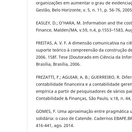
organizações em aumentar o grau de evidenciaç
Gestão, Belo Horizonte, v. 5, n. 11, p. 56-76, 2005
EASLEY, D.; O’HARA, M. Information and the cost o
Finance, Malden/MA, v.59, n.4, p.1553–1583, Au
FREITAS, A. V. F. A dimensão comunicativa na ci
suporte teórico à compreensão da construção d
2006. 158f. Tese (Doutorado em Ciência da Info
Brasília, Brasília, 2006.
FREZATTI, F.; AGUIAR, A. B.; GUERREIRO, R. Dife
contabilidade financeira e a contabilidade gere
empírica a partir de pesquisadores de vários paí
Contabilidade & Finanças, São Paulo, v.18, n. 44,
GOMES, F. Uma aproximação entre pragmática u
solidária: o caso de Catende. Cadernos EBAPE.BR, 
416-441, ago. 2014.