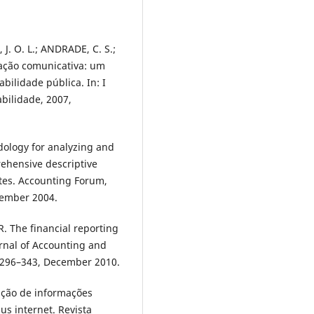
J. O. L.; ANDRADE, C. S.;
a ação comunicativa: um
bilidade pública. In: I
bilidade, 2007,
dology for analyzing and
rehensive descriptive
utes. Accounting Forum,
ptember 2004.
R. The financial reporting
urnal of Accounting and
. 296–343, December 2010.
ação de informações
us internet. Revista