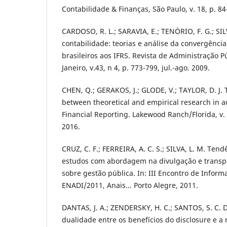
Contabilidade & Finanças, São Paulo, v. 18, p. 84
CARDOSO, R. L.; SARAVIA, E.; TENÓRIO, F. G.; SI
contabilidade: teorias e análise da convergênci
brasileiros aos IFRS. Revista de Administração P
Janeiro, v.43, n 4, p. 773-799, jul.-ago. 2009.
CHEN, Q.; GERAKOS, J.; GLODE, V.; TAYLOR, D. J.
between theoretical and empirical research in a
Financial Reporting. Lakewood Ranch/Florida, v. 1,
2016.
CRUZ, C. F.; FERREIRA, A. C. S.; SILVA, L. M. Tend
estudos com abordagem na divulgação e transp
sobre gestão pública. In: III Encontro de Infor
ENADI/2011, Anais... Porto Alegre, 2011.
DANTAS, J. A.; ZENDERSKY, H. C.; SANTOS, S. C. D
dualidade entre os benefícios do disclosure e a 