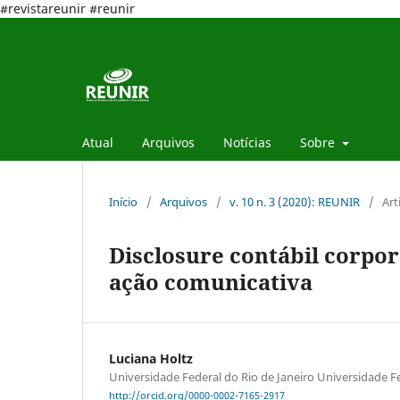
#revistareunir #reunir
Atual
Arquivos
Notícias
Sobre
Início
/
Arquivos
/
v. 10 n. 3 (2020): REUNIR
/
Art
Disclosure contábil corpor
ação comunicativa
Luciana Holtz
Universidade Federal do Rio de Janeiro Universidade Fe
http://orcid.org/0000-0002-7165-2917