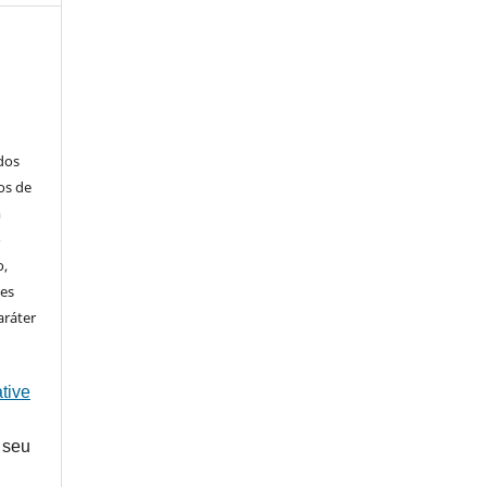
ados
os de
m
o
o,
ões
aráter
tive
 seu