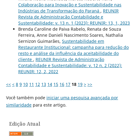
Colaboração para Inovação e Sustentabilidade nas
Indústrias de Transformação do Paraná
,
REUNIR
Revista de Administração Contabilidade e
Sustentabilidade: v. 13 n. 1 (2023): REUNIR: 13, 1, 2023
Brenda Caroline de Paiva Rabelo, Renata de Souza
Ferreira, Anne Danieli Nascimento Soares, Nathalia
Sernizon Guimarães,
Sustentabilidade em
Restaurante Institucional: campanha para redução do
resto e análise da influência da aceitabilidade do
cliente
,
REUNIR Revista de Administração
Contabilidade e Sustentabilidade: v. 12 n. 2 (2022):
REUNIR: 12, 2, 2022
<<
<
8
9
10
11
12
13
14
15
16
17
18
19
>
>>
Você também pode
iniciar uma pesquisa avançada por
similaridade
para este artigo.
Edição Atual