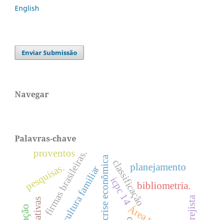
English
Enviar Submissão
Navegar
Palavras-chave
proventos
firmas brasileiras.
crise econômica
classificação
planejamento
pesquisas.
agricultura familiar
icpc 14
bibliometria.