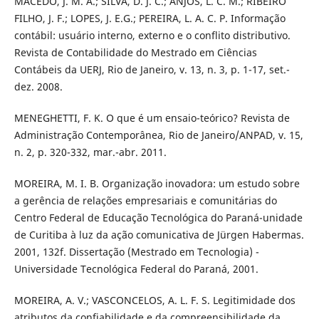
MACEDO, J. M. A.; SILVA, D. J. C.; ANJOS, L. C. M.; RIBEIRO
FILHO, J. F.; LOPES, J. E.G.; PEREIRA, L. A. C. P. Informação
contábil: usuário interno, externo e o conflito distributivo.
Revista de Contabilidade do Mestrado em Ciências
Contábeis da UERJ, Rio de Janeiro, v. 13, n. 3, p. 1-17, set.-
dez. 2008.
MENEGHETTI, F. K. O que é um ensaio-teórico? Revista de
Administração Contemporânea, Rio de Janeiro/ANPAD, v. 15,
n. 2, p. 320-332, mar.-abr. 2011.
MOREIRA, M. I. B. Organização inovadora: um estudo sobre
a gerência de relações empresariais e comunitárias do
Centro Federal de Educação Tecnológica do Paraná-unidade
de Curitiba à luz da ação comunicativa de Jürgen Habermas.
2001, 132f. Dissertação (Mestrado em Tecnologia) -
Universidade Tecnológica Federal do Paraná, 2001.
MOREIRA, A. V.; VASCONCELOS, A. L. F. S. Legitimidade dos
atributos da confiabilidade e da compreensibilidade da