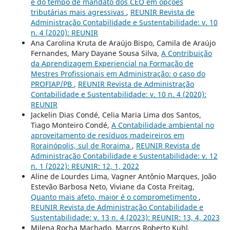
e do tempo de mandato dos CEO em opções
tributárias mais agressivas
,
REUNIR Revista de
Administração Contabilidade e Sustentabilidade: v. 10
n. 4 (2020): REUNIR
Ana Carolina Kruta de Araújo Bispo, Camila de Araújo
Fernandes, Mary Dayane Sousa Silva,
A Contribuição
da Aprendizagem Experiencial na Formação de
Mestres Profissionais em Administração: o caso do
PROFIAP/PB
,
REUNIR Revista de Administração
Contabilidade e Sustentabilidade: v. 10 n. 4 (2020):
REUNIR
Jackelin Dias Condé, Celia Maria Lima dos Santos,
Tiago Monteiro Condé,
A Contabilidade ambiental no
aproveitamento de resíduos madeireiros em
Rorainópolis, sul de Roraima
,
REUNIR Revista de
Administração Contabilidade e Sustentabilidade: v. 12
n. 1 (2022): REUNIR: 12, 1, 2022
Aline de Lourdes Lima, Vagner Antônio Marques, João
Estevão Barbosa Neto, Viviane da Costa Freitag,
Quanto mais afeto, maior é o comprometimento
,
REUNIR Revista de Administração Contabilidade e
Sustentabilidade: v. 13 n. 4 (2023): REUNIR: 13, 4, 2023
Milena Rocha Machado, Marcos Roberto Kuhl,