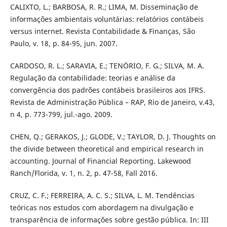
CALIXTO, L.; BARBOSA, R. R.; LIMA, M. Disseminação de
informações ambientais voluntárias: relatórios contábeis
versus internet. Revista Contabilidade & Finanças, São
Paulo, v. 18, p. 84-95, jun. 2007.
CARDOSO, R. L.; SARAVIA, E.; TENÓRIO, F. G.; SILVA, M. A.
Regulação da contabilidade: teorias e análise da
convergência dos padrões contábeis brasileiros aos IFRS.
Revista de Administração Pública – RAP, Rio de Janeiro, v.43,
n 4, p. 773-799, jul.-ago. 2009.
CHEN, Q.; GERAKOS, J.; GLODE, V.; TAYLOR, D. J. Thoughts on
the divide between theoretical and empirical research in
accounting. Journal of Financial Reporting. Lakewood
Ranch/Florida, v. 1, n. 2, p. 47-58, Fall 2016.
CRUZ, C. F.; FERREIRA, A. C. S.; SILVA, L. M. Tendências
teóricas nos estudos com abordagem na divulgação e
transparência de informações sobre gestão pública. In: III