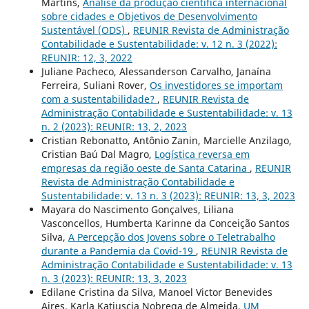
Martins,
Análise da produção científica internacional
sobre cidades e Objetivos de Desenvolvimento
Sustentável (ODS)
,
REUNIR Revista de Administração
Contabilidade e Sustentabilidade: v. 12 n. 3 (2022):
REUNIR: 12, 3, 2022
Juliane Pacheco, Alessanderson Carvalho, Janaína
Ferreira, Suliani Rover,
Os investidores se importam
com a sustentabilidade?
,
REUNIR Revista de
Administração Contabilidade e Sustentabilidade: v. 13
n. 2 (2023): REUNIR: 13, 2, 2023
Cristian Rebonatto, Antônio Zanin, Marcielle Anzilago,
Cristian Baú Dal Magro,
Logística reversa em
empresas da região oeste de Santa Catarina
,
REUNIR
Revista de Administração Contabilidade e
Sustentabilidade: v. 13 n. 3 (2023): REUNIR: 13, 3, 2023
Mayara do Nascimento Gonçalves, Liliana
Vasconcellos, Humberta Karinne da Conceição Santos
Silva,
A Percepção dos Jovens sobre o Teletrabalho
durante a Pandemia da Covid-19
,
REUNIR Revista de
Administração Contabilidade e Sustentabilidade: v. 13
n. 3 (2023): REUNIR: 13, 3, 2023
Edilane Cristina da Silva, Manoel Victor Benevides
Aires, Karla Katiuscia Nobrega de Almeida,
UM