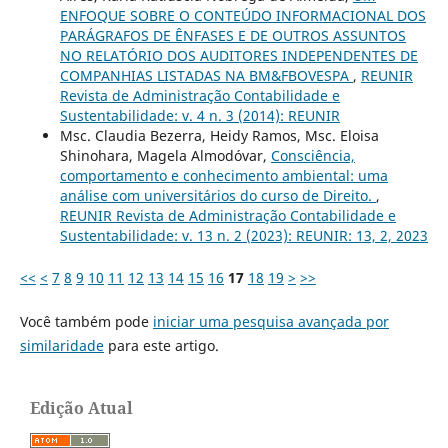
ENFOQUE SOBRE O CONTEÚDO INFORMACIONAL DOS
PARÁGRAFOS DE ÊNFASES E DE OUTROS ASSUNTOS
NO RELATÓRIO DOS AUDITORES INDEPENDENTES DE
COMPANHIAS LISTADAS NA BM&FBOVESPA
,
REUNIR
Revista de Administração Contabilidade e
Sustentabilidade: v. 4 n. 3 (2014): REUNIR
Msc. Claudia Bezerra, Heidy Ramos, Msc. Eloisa
Shinohara, Magela Almodóvar,
Consciência,
comportamento e conhecimento ambiental: uma
análise com universitários do curso de Direito.
,
REUNIR Revista de Administração Contabilidade e
Sustentabilidade: v. 13 n. 2 (2023): REUNIR: 13, 2, 2023
<<
<
7
8
9
10
11
12
13
14
15
16
17
18
19
>
>>
Você também pode
iniciar uma pesquisa avançada por
similaridade
para este artigo.
Edição Atual