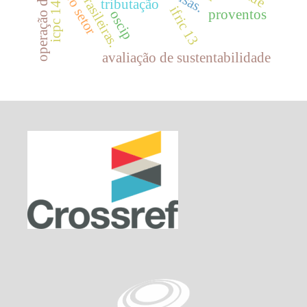
firmas brasileiras.
terceiro setor
tributação
icpc 14
ifric 13
proventos
oscip
avaliação de sustentabilidade