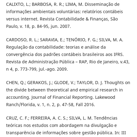
CALIXTO, L.; BARBOSA, R. R.; LIMA, M. Disseminação de
informações ambientais voluntárias: relatórios contábeis
versus internet. Revista Contabilidade & Finanças, São
Paulo, v. 18, p. 84-95, jun. 2007.
CARDOSO, R. L.; SARAVIA, E.; TENÓRIO, F. G.; SILVA, M. A.
Regulação da contabilidade: teorias e análise da
convergência dos padrões contábeis brasileiros aos IFRS.
Revista de Administração Pública – RAP, Rio de Janeiro, v.43,
n 4, p. 773-799, jul.-ago. 2009.
CHEN, Q.; GERAKOS, J.; GLODE, V.; TAYLOR, D. J. Thoughts on
the divide between theoretical and empirical research in
accounting. Journal of Financial Reporting. Lakewood
Ranch/Florida, v. 1, n. 2, p. 47-58, Fall 2016.
CRUZ, C. F.; FERREIRA, A. C. S.; SILVA, L. M. Tendências
teóricas nos estudos com abordagem na divulgação e
transparência de informações sobre gestão pública. In: III