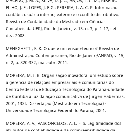
MACEDO, J. M. A.; SILVA, D. J. C.; ANJOS, L. C. M.; RIBEIRO
FILHO, J. F.; LOPES, J. E.G.; PEREIRA, L. A. C. P. Informação
contábil: usuário interno, externo e o conflito distributivo.
Revista de Contabilidade do Mestrado em Ciências
Contábeis da UERJ, Rio de Janeiro, v. 13, n. 3, p. 1-17, set.-
dez. 2008.
MENEGHETTI, F. K. O que é um ensaio-teórico? Revista de
Administração Contemporânea, Rio de Janeiro/ANPAD, v. 15,
n. 2, p. 320-332, mar.-abr. 2011.
MOREIRA, M. I. B. Organização inovadora: um estudo sobre
a gerência de relações empresariais e comunitárias do
Centro Federal de Educação Tecnológica do Paraná-unidade
de Curitiba à luz da ação comunicativa de Jürgen Habermas.
2001, 132f. Dissertação (Mestrado em Tecnologia) -
Universidade Tecnológica Federal do Paraná, 2001.
MOREIRA, A. V.; VASCONCELOS, A. L. F. S. Legitimidade dos
atributos da confiabilidade e da compreensibilidade da