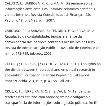
CALIXTO, L.; BARBOSA, R. R.; LIMA, M. Disseminação de
informações ambientais voluntárias: relatórios contábeis
versus internet. Revista Contabilidade & Finanças, São
Paulo, v. 18, p. 84-95, jun. 2007.
CARDOSO, R. L.; SARAVIA, E.; TENÓRIO, F. G.; SILVA, M. A.
Regulação da contabilidade: teorias e análise da
convergência dos padrões contábeis brasileiros aos IFRS.
Revista de Administração Pública – RAP, Rio de Janeiro, v.43,
n 4, p. 773-799, jul.-ago. 2009.
CHEN, Q.; GERAKOS, J.; GLODE, V.; TAYLOR, D. J. Thoughts on
the divide between theoretical and empirical research in
accounting. Journal of Financial Reporting. Lakewood
Ranch/Florida, v. 1, n. 2, p. 47-58, Fall 2016.
CRUZ, C. F.; FERREIRA, A. C. S.; SILVA, L. M. Tendências
teóricas nos estudos com abordagem na divulgação e
transparência de informações sobre gestão pública. In: III