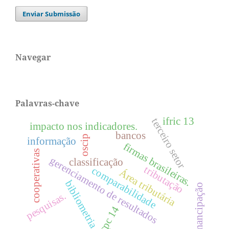
Enviar Submissão
Navegar
Palavras-chave
ifric 13
terceiro setor
impacto nos indicadores.
bancos
oscip
informação
firmas brasileiras.
cooperativas
gerenciamento de resultados
classificação
tributação
comparabilidade
Área tributária
bibliometria.
emancipação
pesquisas.
icpc 14