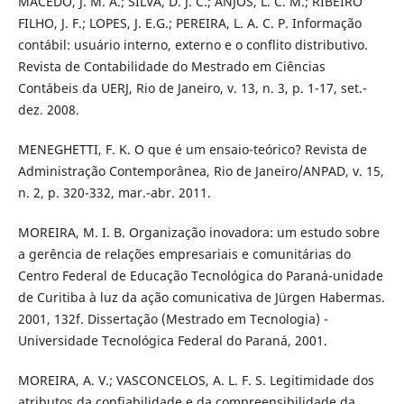
MACEDO, J. M. A.; SILVA, D. J. C.; ANJOS, L. C. M.; RIBEIRO
FILHO, J. F.; LOPES, J. E.G.; PEREIRA, L. A. C. P. Informação
contábil: usuário interno, externo e o conflito distributivo.
Revista de Contabilidade do Mestrado em Ciências
Contábeis da UERJ, Rio de Janeiro, v. 13, n. 3, p. 1-17, set.-
dez. 2008.
MENEGHETTI, F. K. O que é um ensaio-teórico? Revista de
Administração Contemporânea, Rio de Janeiro/ANPAD, v. 15,
n. 2, p. 320-332, mar.-abr. 2011.
MOREIRA, M. I. B. Organização inovadora: um estudo sobre
a gerência de relações empresariais e comunitárias do
Centro Federal de Educação Tecnológica do Paraná-unidade
de Curitiba à luz da ação comunicativa de Jürgen Habermas.
2001, 132f. Dissertação (Mestrado em Tecnologia) -
Universidade Tecnológica Federal do Paraná, 2001.
MOREIRA, A. V.; VASCONCELOS, A. L. F. S. Legitimidade dos
atributos da confiabilidade e da compreensibilidade da