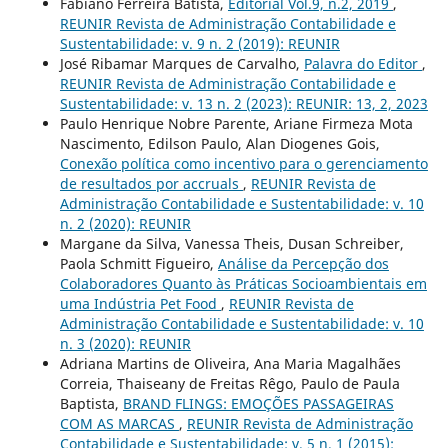
Fabiano Ferreira Batista,
Editorial Vol.9, n.2, 2019
,
REUNIR Revista de Administração Contabilidade e
Sustentabilidade: v. 9 n. 2 (2019): REUNIR
José Ribamar Marques de Carvalho,
Palavra do Editor
,
REUNIR Revista de Administração Contabilidade e
Sustentabilidade: v. 13 n. 2 (2023): REUNIR: 13, 2, 2023
Paulo Henrique Nobre Parente, Ariane Firmeza Mota
Nascimento, Edilson Paulo, Alan Diogenes Gois,
Conexão política como incentivo para o gerenciamento
de resultados por accruals
,
REUNIR Revista de
Administração Contabilidade e Sustentabilidade: v. 10
n. 2 (2020): REUNIR
Margane da Silva, Vanessa Theis, Dusan Schreiber,
Paola Schmitt Figueiro,
Análise da Percepção dos
Colaboradores Quanto às Práticas Socioambientais em
uma Indústria Pet Food
,
REUNIR Revista de
Administração Contabilidade e Sustentabilidade: v. 10
n. 3 (2020): REUNIR
Adriana Martins de Oliveira, Ana Maria Magalhães
Correia, Thaiseany de Freitas Rêgo, Paulo de Paula
Baptista,
BRAND FLINGS: EMOÇÕES PASSAGEIRAS
COM AS MARCAS
,
REUNIR Revista de Administração
Contabilidade e Sustentabilidade: v. 5 n. 1 (2015):