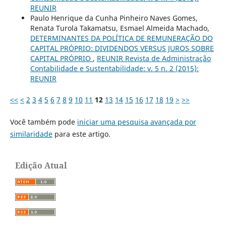
REUNIR
Paulo Henrique da Cunha Pinheiro Naves Gomes,
Renata Turola Takamatsu, Esmael Almeida Machado,
DETERMINANTES DA POLÍTICA DE REMUNERAÇÃO DO
CAPITAL PRÓPRIO: DIVIDENDOS VERSUS JUROS SOBRE
CAPITAL PRÓPRIO
,
REUNIR Revista de Administração
Contabilidade e Sustentabilidade: v. 5 n. 2 (2015):
REUNIR
<<
<
2
3
4
5
6
7
8
9
10
11
12
13
14
15
16
17
18
19
>
>>
Você também pode
iniciar uma pesquisa avançada por
similaridade
para este artigo.
Edição Atual