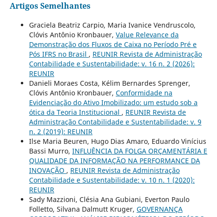
Artigos Semelhantes
Graciela Beatriz Carpio, Maria Ivanice Vendruscolo,
Clóvis Antônio Kronbauer,
Value Relevance da
Demonstração dos Fluxos de Caixa no Período Pré e
Pós IFRS no Brasil
,
REUNIR Revista de Administração
Contabilidade e Sustentabilidade: v. 16 n. 2 (2026):
REUNIR
Danieli Moraes Costa, Kélim Bernardes Sprenger,
Clóvis Antônio Kronbauer,
Conformidade na
Evidenciação do Ativo Imobilizado: um estudo sob a
ótica da Teoria Institucional
,
REUNIR Revista de
Administração Contabilidade e Sustentabilidade: v. 9
n. 2 (2019): REUNIR
Ilse Maria Beuren, Hugo Dias Amaro, Eduardo Vinícius
Bassi Murro,
INFLUÊNCIA DA FOLGA ORÇAMENTÁRIA E
QUALIDADE DA INFORMAÇÃO NA PERFORMANCE DA
INOVAÇÃO
,
REUNIR Revista de Administração
Contabilidade e Sustentabilidade: v. 10 n. 1 (2020):
REUNIR
Sady Mazzioni, Clésia Ana Gubiani, Everton Paulo
Folletto, Silvana Dalmutt Kruger,
GOVERNANÇA