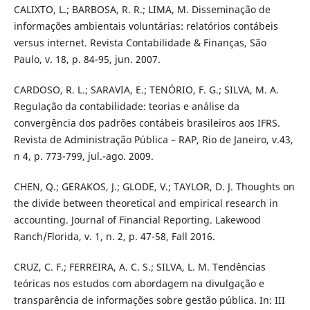
CALIXTO, L.; BARBOSA, R. R.; LIMA, M. Disseminação de
informações ambientais voluntárias: relatórios contábeis
versus internet. Revista Contabilidade & Finanças, São
Paulo, v. 18, p. 84-95, jun. 2007.
CARDOSO, R. L.; SARAVIA, E.; TENÓRIO, F. G.; SILVA, M. A.
Regulação da contabilidade: teorias e análise da
convergência dos padrões contábeis brasileiros aos IFRS.
Revista de Administração Pública – RAP, Rio de Janeiro, v.43,
n 4, p. 773-799, jul.-ago. 2009.
CHEN, Q.; GERAKOS, J.; GLODE, V.; TAYLOR, D. J. Thoughts on
the divide between theoretical and empirical research in
accounting. Journal of Financial Reporting. Lakewood
Ranch/Florida, v. 1, n. 2, p. 47-58, Fall 2016.
CRUZ, C. F.; FERREIRA, A. C. S.; SILVA, L. M. Tendências
teóricas nos estudos com abordagem na divulgação e
transparência de informações sobre gestão pública. In: III