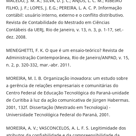
MACEDO, J. M. A.; SILVA, D. J. C.; ANJOS, L. C. M.; RIBEIRO
FILHO, J. F.; LOPES, J. E.G.; PEREIRA, L. A. C. P. Informação
contábil: usuário interno, externo e o conflito distributivo.
Revista de Contabilidade do Mestrado em Ciências
Contábeis da UERJ, Rio de Janeiro, v. 13, n. 3, p. 1-17, set.-
dez. 2008.
MENEGHETTI, F. K. O que é um ensaio-teórico? Revista de
Administração Contemporânea, Rio de Janeiro/ANPAD, v. 15,
n. 2, p. 320-332, mar.-abr. 2011.
MOREIRA, M. I. B. Organização inovadora: um estudo sobre
a gerência de relações empresariais e comunitárias do
Centro Federal de Educação Tecnológica do Paraná-unidade
de Curitiba à luz da ação comunicativa de Jürgen Habermas.
2001, 132f. Dissertação (Mestrado em Tecnologia) -
Universidade Tecnológica Federal do Paraná, 2001.
MOREIRA, A. V.; VASCONCELOS, A. L. F. S. Legitimidade dos
atributos da confiabilidade e da compreensibilidade da