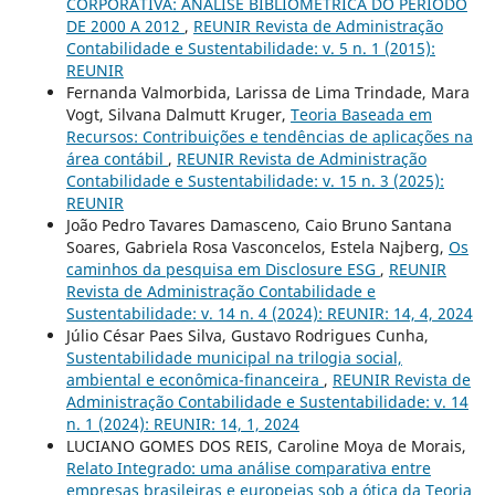
CORPORATIVA: ANÁLISE BIBLIOMÉTRICA DO PERÍODO
DE 2000 A 2012
,
REUNIR Revista de Administração
Contabilidade e Sustentabilidade: v. 5 n. 1 (2015):
REUNIR
Fernanda Valmorbida, Larissa de Lima Trindade, Mara
Vogt, Silvana Dalmutt Kruger,
Teoria Baseada em
Recursos: Contribuições e tendências de aplicações na
área contábil
,
REUNIR Revista de Administração
Contabilidade e Sustentabilidade: v. 15 n. 3 (2025):
REUNIR
João Pedro Tavares Damasceno, Caio Bruno Santana
Soares, Gabriela Rosa Vasconcelos, Estela Najberg,
Os
caminhos da pesquisa em Disclosure ESG
,
REUNIR
Revista de Administração Contabilidade e
Sustentabilidade: v. 14 n. 4 (2024): REUNIR: 14, 4, 2024
Júlio César Paes Silva, Gustavo Rodrigues Cunha,
Sustentabilidade municipal na trilogia social,
ambiental e econômica-financeira
,
REUNIR Revista de
Administração Contabilidade e Sustentabilidade: v. 14
n. 1 (2024): REUNIR: 14, 1, 2024
LUCIANO GOMES DOS REIS, Caroline Moya de Morais,
Relato Integrado: uma análise comparativa entre
empresas brasileiras e europeias sob a ótica da Teoria