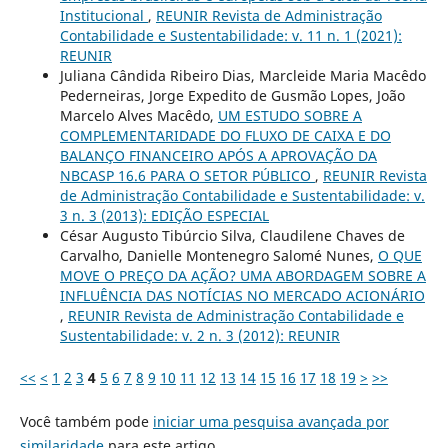
Institucional
,
REUNIR Revista de Administração
Contabilidade e Sustentabilidade: v. 11 n. 1 (2021):
REUNIR
Juliana Cândida Ribeiro Dias, Marcleide Maria Macêdo
Pederneiras, Jorge Expedito de Gusmão Lopes, João
Marcelo Alves Macêdo,
UM ESTUDO SOBRE A
COMPLEMENTARIDADE DO FLUXO DE CAIXA E DO
BALANÇO FINANCEIRO APÓS A APROVAÇÃO DA
NBCASP 16.6 PARA O SETOR PÚBLICO
,
REUNIR Revista
de Administração Contabilidade e Sustentabilidade: v.
3 n. 3 (2013): EDIÇÃO ESPECIAL
César Augusto Tibúrcio Silva, Claudilene Chaves de
Carvalho, Danielle Montenegro Salomé Nunes,
O QUE
MOVE O PREÇO DA AÇÃO? UMA ABORDAGEM SOBRE A
INFLUÊNCIA DAS NOTÍCIAS NO MERCADO ACIONÁRIO
,
REUNIR Revista de Administração Contabilidade e
Sustentabilidade: v. 2 n. 3 (2012): REUNIR
<<
<
1
2
3
4
5
6
7
8
9
10
11
12
13
14
15
16
17
18
19
>
>>
Você também pode
iniciar uma pesquisa avançada por
similaridade
para este artigo.