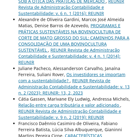
SOB A ÓTICA DAS PRÁTICAS DE MERCADO
,
REUNIR
Revista de Administração Contabilidade e
Sustentabilidade: v. 6 n. 1 (2016): REUNIR
Alexandre de Oliveira Gardini, Marcos José Almeida
Matias, Denise Barros de Azevedo,
PROGRAMAS E
PRÁTICAS SUSTENTÁVEIS NA BOVINOCULTURA DE
CORTE DE MATO GROSSO DO SUL: CAMINHOS PARA A
CONSOLIDAÇÃO DE UMA BOVINOCULTURA
SUSTENTÁVEL
,
REUNIR Revista de Administração
Contabilidade e Sustentabilidade: v. 4 n. 1 (2014):
REUNIR
Juliane Pacheco, Alessanderson Carvalho, Janaína
Ferreira, Suliani Rover,
Os investidores se importam
com a sustentabilidade?
,
REUNIR Revista de
Administração Contabilidade e Sustentabilidade: v. 13
n. 2 (2023): REUNIR: 13, 2, 2023
Cátia Gassen, Marivane Ely Ludwig, Andressa Michels,
Relação entre carga tributária e valor adicionado
,
REUNIR Revista de Administração Contabilidade e
Sustentabilidade: v. 9 n. 2 (2019): REUNIR
Francisco Daênnio Casimiro de Oliveira, Fabiano
Ferreira Batista, Lúcia Silva Albuquerque, Gianinni
Martins Pereira Cirne,
CARACTERÍSTICAS