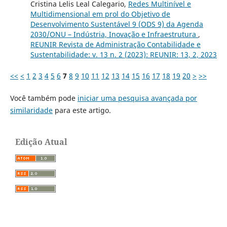
Cristina Lelis Leal Calegario,
Redes Multinível e
Multidimensional em prol do Objetivo de
Desenvolvimento Sustentável 9 (ODS 9) da Agenda
2030/ONU – Indústria, Inovação e Infraestrutura
,
REUNIR Revista de Administração Contabilidade e
Sustentabilidade: v. 13 n. 2 (2023): REUNIR: 13, 2, 2023
<<
<
1
2
3
4
5
6
7
8
9
10
11
12
13
14
15
16
17
18
19
20
>
>>
Você também pode
iniciar uma pesquisa avançada por
similaridade
para este artigo.
Edição Atual