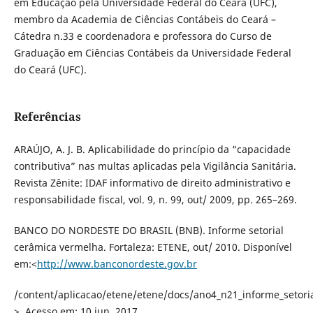
em Educação pela Universidade Federal do Ceará (UFC),
membro da Academia de Ciências Contábeis do Ceará –
Cátedra n.33 e coordenadora e professora do Curso de
Graduação em Ciências Contábeis da Universidade Federal
do Ceará (UFC).
Referências
ARAÚJO, A. J. B. Aplicabilidade do princípio da “capacidade
contributiva” nas multas aplicadas pela Vigilância Sanitária.
Revista Zênite: IDAF informativo de direito administrativo e
responsabilidade fiscal, vol. 9, n. 99, out/ 2009, pp. 265–269.
BANCO DO NORDESTE DO BRASIL (BNB). Informe setorial
cerâmica vermelha. Fortaleza: ETENE, out/ 2010. Disponível
em:<
http://www.banconordeste.gov.br
/content/aplicacao/etene/etene/docs/ano4_n21_informe_setori
>. Acesso em: 10 jun. 2017.