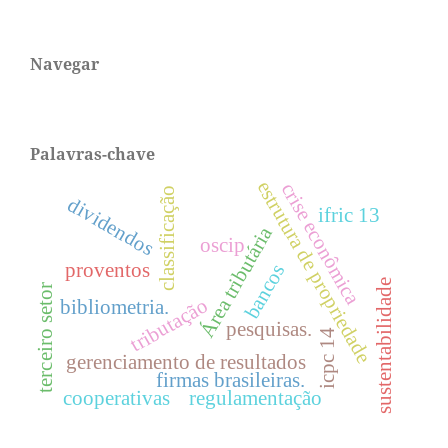
Navegar
Palavras-chave
estrutura de propriedade
crise econômica
classificação
dividendos
ifric 13
Área tributária
oscip
proventos
bancos
sustentabilidade
terceiro setor
tributação
bibliometria.
pesquisas.
icpc 14
gerenciamento de resultados
firmas brasileiras.
cooperativas
regulamentação