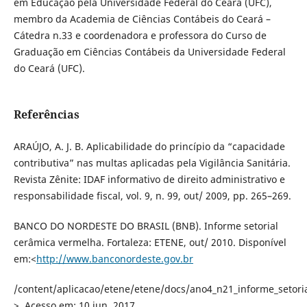
em Educação pela Universidade Federal do Ceará (UFC),
membro da Academia de Ciências Contábeis do Ceará –
Cátedra n.33 e coordenadora e professora do Curso de
Graduação em Ciências Contábeis da Universidade Federal
do Ceará (UFC).
Referências
ARAÚJO, A. J. B. Aplicabilidade do princípio da “capacidade
contributiva” nas multas aplicadas pela Vigilância Sanitária.
Revista Zênite: IDAF informativo de direito administrativo e
responsabilidade fiscal, vol. 9, n. 99, out/ 2009, pp. 265–269.
BANCO DO NORDESTE DO BRASIL (BNB). Informe setorial
cerâmica vermelha. Fortaleza: ETENE, out/ 2010. Disponível
em:<
http://www.banconordeste.gov.br
/content/aplicacao/etene/etene/docs/ano4_n21_informe_setori
>. Acesso em: 10 jun. 2017.