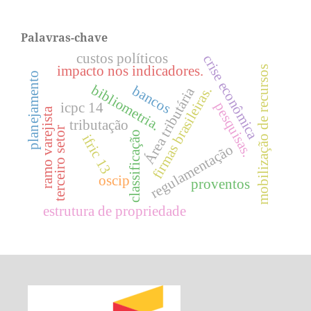
Palavras-chave
custos políticos
crise econômica
impacto nos indicadores.
mobilização de recursos
planejamento
bibliometria.
bancos
firmas brasileiras.
Área tributária
pesquisas.
icpc 14
ramo varejista
tributação
terceiro setor
classificação
ifric 13
regulamentação
oscip
proventos
estrutura de propriedade