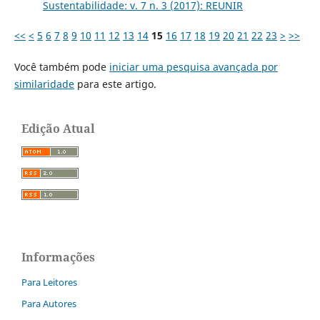
Sustentabilidade: v. 7 n. 3 (2017): REUNIR
<<
<
5
6
7
8
9
10
11
12
13
14
15
16
17
18
19
20
21
22
23
>
>>
Você também pode
iniciar uma pesquisa avançada por
similaridade
para este artigo.
Edição Atual
Informações
Para Leitores
Para Autores