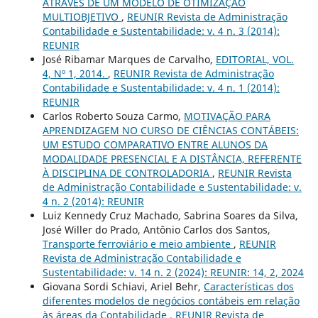
ATRAVÉS DE UM MODELO DE OTIMIZAÇÃO
MULTIOBJETIVO
,
REUNIR Revista de Administração
Contabilidade e Sustentabilidade: v. 4 n. 3 (2014):
REUNIR
José Ribamar Marques de Carvalho,
EDITORIAL, VOL.
4, Nº 1, 2014.
,
REUNIR Revista de Administração
Contabilidade e Sustentabilidade: v. 4 n. 1 (2014):
REUNIR
Carlos Roberto Souza Carmo,
MOTIVAÇÃO PARA
APRENDIZAGEM NO CURSO DE CIÊNCIAS CONTÁBEIS:
UM ESTUDO COMPARATIVO ENTRE ALUNOS DA
MODALIDADE PRESENCIAL E A DISTÂNCIA, REFERENTE
À DISCIPLINA DE CONTROLADORIA
,
REUNIR Revista
de Administração Contabilidade e Sustentabilidade: v.
4 n. 2 (2014): REUNIR
Luiz Kennedy Cruz Machado, Sabrina Soares da Silva,
José Willer do Prado, Antônio Carlos dos Santos,
Transporte ferroviário e meio ambiente
,
REUNIR
Revista de Administração Contabilidade e
Sustentabilidade: v. 14 n. 2 (2024): REUNIR: 14, 2, 2024
Giovana Sordi Schiavi, Ariel Behr,
Características dos
diferentes modelos de negócios contábeis em relação
às áreas da Contabilidade
,
REUNIR Revista de