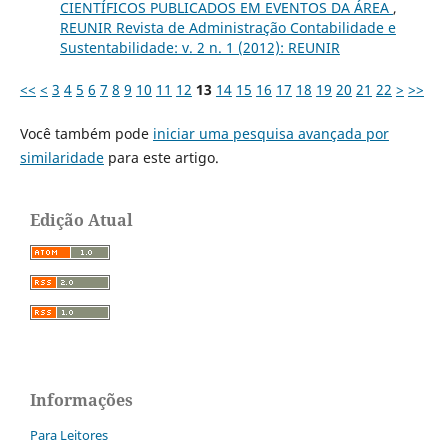
CIENTÍFICOS PUBLICADOS EM EVENTOS DA ÁREA
,
REUNIR Revista de Administração Contabilidade e
Sustentabilidade: v. 2 n. 1 (2012): REUNIR
<<
<
3
4
5
6
7
8
9
10
11
12
13
14
15
16
17
18
19
20
21
22
>
>>
Você também pode
iniciar uma pesquisa avançada por
similaridade
para este artigo.
Edição Atual
Informações
Para Leitores