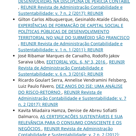
DESENVOLVIDAS NA DISCIPLINA DE PERÍCIA CONTÁBIL
,
REUNIR Revista de Administração Contabilidade e
Sustentabilidade: v. 7 n. 2 (2017): REUNIR
Gilton Carlos Albuquerque, Gesinaldo Ataíde Cândido,
EXPERIÊNCIAS DE FORMAÇÃO DE CAPITAL SOCIAL E
POLÍTICAS PÚBLICAS DE DESENVOLVIMENTO
TERRITORIAL NO VALE DO SUBMÉDIO SÃO FRANCISCO
,
REUNIR Revista de Administração Contabilidade e
Sustentabilidade: v. 1 n. 1 (2011): REUNIR
José Ribamar Marques de Carvalho, Rodolfo Jakov
Saraiva Lôbo,
EDITORIAL VOL. 6, Nº 3, 2016
,
REUNIR
Revista de Administração Contabilidade e
Sustentabilidade: v. 6 n. 3 (2016): REUNIR
Ricardo Goulart Serra, Annelise Vendramini Felsberg,
Luiz Paulo Fávero,
DEZ ANOS DO ISE: UMA ANÁLISE
DO RISCO-RETORNO
,
REUNIR Revista de
Administração Contabilidade e Sustentabilidade: v. 7
n. 2 (2017): REUNIR
Kavita Miadaira Hamza, Denise de Abreu Sofiatti
Dalmarco,
AS CERTIFICAÇÕES SUSTENTÁVEIS E SUA
RELEVÂNCIA PARA O CONSUMO CONSCIENTE E OS
NEGÓCIOS
,
REUNIR Revista de Administração
Contabilidade e Sustentabilidade: v. 2 n. 2 (2012):