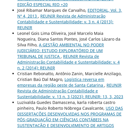
EDIÇÃO ESPECIAL RIO +20
José Ribamar Marques de Carvalho,
EDITORIAL, Vol. 3,
Nº 4, 2013
,
REUNIR Revista de Administração
Contabilidade e Sustentabilidade: v. 3 n. 4 (2013):
REUNIR
Leonel Gois Lima Oliveira, José Marcelo Maia
Nogueira, Diana Santos Pontes, José Carlos Lázaro da
Silva Filho,
A GESTÃO AMBIENTAL NO PODER
JUDICIÁRIO: ESTUDO EXPLORATÓRIO DE UM
TRIBUNAL DE JUSTIÇA
,
REUNIR Revista de
Administração Contabilidade e Sustentabilidade: v. 4
n. 2 (2014): REUNIR
Cristian Rebonatto, Antônio Zanin, Marcielle Anzilago,
Cristian Baú Dal Magro,
Logística reversa em
empresas da região oeste de Santa Catarina
,
REUNIR
Revista de Administração Contabilidade e
Sustentabilidade: v. 13 n. 3 (2023): REUNIR: 13, 3, 2023
Luzivalda Guedes Damascena, karla roberta castro
pinheiro, Paulo Roberto Nóbrega Cavalcante,
USO DAS
DISSERTAÇÕES DESENVOLVIDAS NOS PROGRAMAS DE
PÓS-GRADUAÇÃO EM CIÊNCIAS CONTÁBEIS NA
SUSTENTAÇÃO E DESENVOLVIMENTO DE ARTIGOS