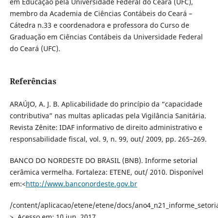
em Educação pela Universidade Federal do Ceará (UFC),
membro da Academia de Ciências Contábeis do Ceará –
Cátedra n.33 e coordenadora e professora do Curso de
Graduação em Ciências Contábeis da Universidade Federal
do Ceará (UFC).
Referências
ARAÚJO, A. J. B. Aplicabilidade do princípio da “capacidade
contributiva” nas multas aplicadas pela Vigilância Sanitária.
Revista Zênite: IDAF informativo de direito administrativo e
responsabilidade fiscal, vol. 9, n. 99, out/ 2009, pp. 265–269.
BANCO DO NORDESTE DO BRASIL (BNB). Informe setorial
cerâmica vermelha. Fortaleza: ETENE, out/ 2010. Disponível
em:<
http://www.banconordeste.gov.br
/content/aplicacao/etene/etene/docs/ano4_n21_informe_setori
>. Acesso em: 10 jun. 2017.