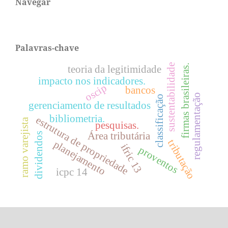
Navegar
Palavras-chave
sustentabilidade
firmas brasileiras.
teoria da legitimidade
impacto nos indicadores.
oscip
bancos
regulamentação
classificação
gerenciamento de resultados
bibliometria.
estrutura de propriedade
ramo varejista
pesquisas.
Área tributária
dividendos
tributação
planejamento
ifric 13
proventos
icpc 14