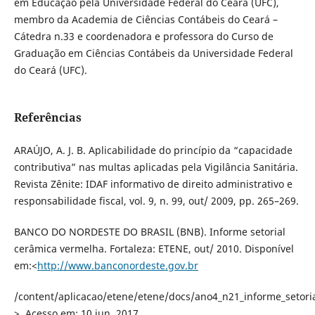
em Educação pela Universidade Federal do Ceará (UFC),
membro da Academia de Ciências Contábeis do Ceará –
Cátedra n.33 e coordenadora e professora do Curso de
Graduação em Ciências Contábeis da Universidade Federal
do Ceará (UFC).
Referências
ARAÚJO, A. J. B. Aplicabilidade do princípio da “capacidade
contributiva” nas multas aplicadas pela Vigilância Sanitária.
Revista Zênite: IDAF informativo de direito administrativo e
responsabilidade fiscal, vol. 9, n. 99, out/ 2009, pp. 265–269.
BANCO DO NORDESTE DO BRASIL (BNB). Informe setorial
cerâmica vermelha. Fortaleza: ETENE, out/ 2010. Disponível
em:<
http://www.banconordeste.gov.br
/content/aplicacao/etene/etene/docs/ano4_n21_informe_setori
>. Acesso em: 10 jun. 2017.