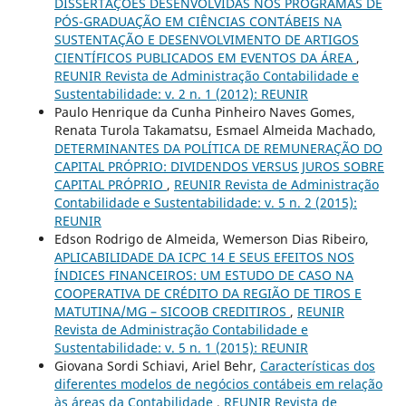
DISSERTAÇÕES DESENVOLVIDAS NOS PROGRAMAS DE
PÓS-GRADUAÇÃO EM CIÊNCIAS CONTÁBEIS NA
SUSTENTAÇÃO E DESENVOLVIMENTO DE ARTIGOS
CIENTÍFICOS PUBLICADOS EM EVENTOS DA ÁREA
,
REUNIR Revista de Administração Contabilidade e
Sustentabilidade: v. 2 n. 1 (2012): REUNIR
Paulo Henrique da Cunha Pinheiro Naves Gomes,
Renata Turola Takamatsu, Esmael Almeida Machado,
DETERMINANTES DA POLÍTICA DE REMUNERAÇÃO DO
CAPITAL PRÓPRIO: DIVIDENDOS VERSUS JUROS SOBRE
CAPITAL PRÓPRIO
,
REUNIR Revista de Administração
Contabilidade e Sustentabilidade: v. 5 n. 2 (2015):
REUNIR
Edson Rodrigo de Almeida, Wemerson Dias Ribeiro,
APLICABILIDADE DA ICPC 14 E SEUS EFEITOS NOS
ÍNDICES FINANCEIROS: UM ESTUDO DE CASO NA
COOPERATIVA DE CRÉDITO DA REGIÃO DE TIROS E
MATUTINA/MG – SICOOB CREDITIROS
,
REUNIR
Revista de Administração Contabilidade e
Sustentabilidade: v. 5 n. 1 (2015): REUNIR
Giovana Sordi Schiavi, Ariel Behr,
Características dos
diferentes modelos de negócios contábeis em relação
às áreas da Contabilidade
,
REUNIR Revista de