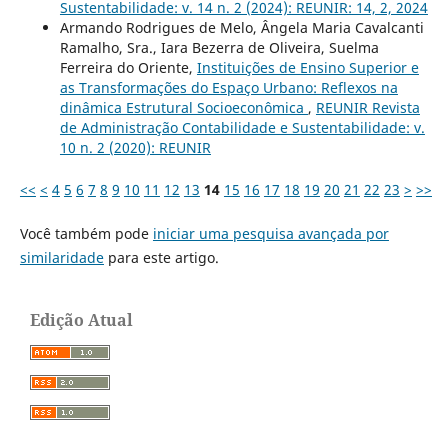
Sustentabilidade: v. 14 n. 2 (2024): REUNIR: 14, 2, 2024
Armando Rodrigues de Melo, Ângela Maria Cavalcanti
Ramalho, Sra., Iara Bezerra de Oliveira, Suelma
Ferreira do Oriente,
Instituições de Ensino Superior e
as Transformações do Espaço Urbano: Reflexos na
dinâmica Estrutural Socioeconômica
,
REUNIR Revista
de Administração Contabilidade e Sustentabilidade: v.
10 n. 2 (2020): REUNIR
<<
<
4
5
6
7
8
9
10
11
12
13
14
15
16
17
18
19
20
21
22
23
>
>>
Você também pode
iniciar uma pesquisa avançada por
similaridade
para este artigo.
Edição Atual