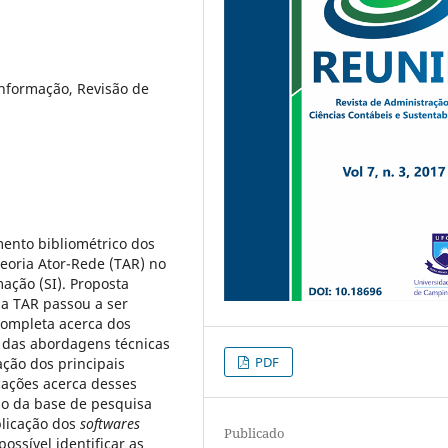
Informação, Revisão de
mento bibliométrico dos
Teoria Ator-Rede (TAR) no
ção (SI). Proposta
 a TAR passou a ser
completa acerca dos
 das abordagens técnicas
PDF
ação dos principais
cações acerca desses
ão da base de pesquisa
licação dos
softwares
Publicado
possível identificar as