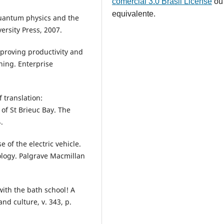
comercial 3.0 Brasil License
ou
equivalente.
uantum physics and the
rsity Press, 2007.
roving productivity and
ning. Enterprise
 translation:
of St Brieuc Bay. The
.
e of the electric vehicle.
logy. Palgrave Macmillan
with the bath school! A
and culture, v. 343, p.