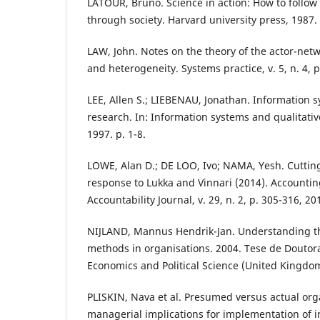
LATOUR, Bruno. Science in action: How to follow
through society. Harvard university press, 1987.
LAW, John. Notes on the theory of the actor-netw
and heterogeneity. Systems practice, v. 5, n. 4, 
LEE, Allen S.; LIEBENAU, Jonathan. Information s
research. In: Information systems and qualitativ
1997. p. 1-8.
LOWE, Alan D.; DE LOO, Ivo; NAMA, Yesh. Cutting
response to Lukka and Vinnari (2014). Accountin
Accountability Journal, v. 29, n. 2, p. 305-316, 20
NIJLAND, Mannus Hendrik-Jan. Understanding th
methods in organisations. 2004. Tese de Doutor
Economics and Political Science (United Kingdo
PLISKIN, Nava et al. Presumed versus actual orga
managerial implications for implementation of 