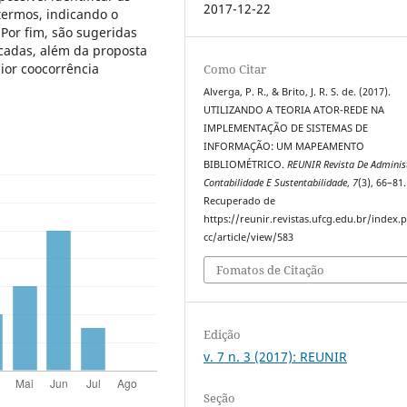
2017-12-22
 termos, indicando o
Por fim, são sugeridas
icadas, além da proposta
ior coocorrência
Como Citar
Alverga, P. R., & Brito, J. R. S. de. (2017).
UTILIZANDO A TEORIA ATOR-REDE NA
IMPLEMENTAÇÃO DE SISTEMAS DE
INFORMAÇÃO: UM MAPEAMENTO
BIBLIOMÉTRICO.
REUNIR Revista De Adminis
Contabilidade E Sustentabilidade
,
7
(3), 66–81.
Recuperado de
https://reunir.revistas.ufcg.edu.br/index
cc/article/view/583
Fomatos de Citação
Edição
v. 7 n. 3 (2017): REUNIR
Seção