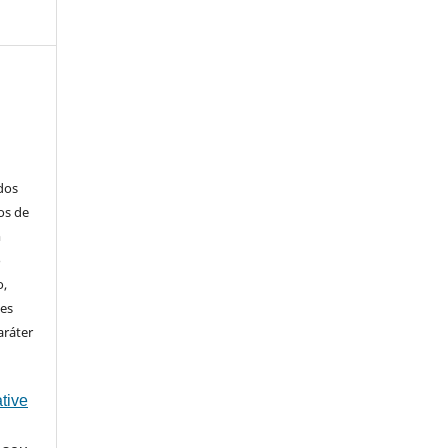
ados
os de
m
o
o,
ões
aráter
tive