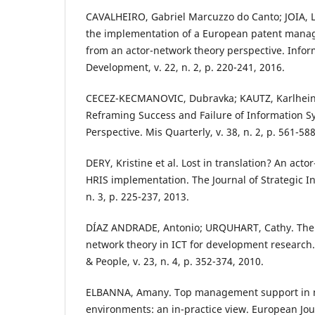
CAVALHEIRO, Gabriel Marcuzzo do Canto; JOIA, 
the implementation of a European patent manag
from an actor-network theory perspective. Infor
Development, v. 22, n. 2, p. 220-241, 2016.
CECEZ-KECMANOVIC, Dubravka; KAUTZ, Karlhein
Reframing Success and Failure of Information S
Perspective. Mis Quarterly, v. 38, n. 2, p. 561-58
DERY, Kristine et al. Lost in translation? An act
HRIS implementation. The Journal of Strategic In
n. 3, p. 225-237, 2013.
DÍAZ ANDRADE, Antonio; URQUHART, Cathy. The 
network theory in ICT for development research
& People, v. 23, n. 4, p. 352-374, 2010.
ELBANNA, Amany. Top management support in m
environments: an in-practice view. European Jou