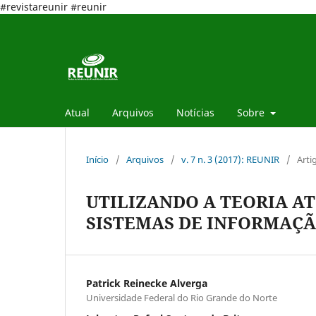
#revistareunir #reunir
Atual
Arquivos
Notícias
Sobre
Início
/
Arquivos
/
v. 7 n. 3 (2017): REUNIR
/
Arti
UTILIZANDO A TEORIA A
SISTEMAS DE INFORMAÇ
Patrick Reinecke Alverga
Universidade Federal do Rio Grande do Norte