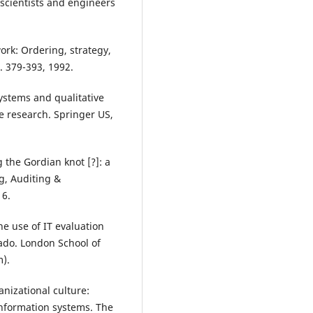
 scientists and engineers
ork: Ordering, strategy,
p. 379-393, 1992.
ystems and qualitative
e research. Springer US,
 the Gordian knot [?]: a
g, Auditing &
16.
e use of IT evaluation
ado. London School of
m).
nizational culture:
information systems. The