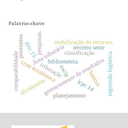
Palavras-chave
pesquisas.
proventos
mobilização de recursos
ifric 13
Área tributária
terceiro setor
classificação
regressão logística.
comparabilidade
gerenciamento de resultados
bibliometria.
crise econômica
tributação
oscip
bancos
dividendos
icpc 14
planejamento