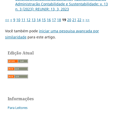
Administração Contabilidade e Sustentabilidade: v. 13
n. 3 (2023): REUNIR: 13, 3, 2023
<<
<
9
10
11
12
13
14
15
16
17
18
19
20
21
22
>
>>
Você também pode
iniciar uma pesquisa avançada por
similaridade
para este artigo.
Edição Atual
Informações
Para Leitores