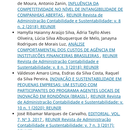
de Moura, Antonio Zanin,
INFLUÊNCIA DA
COMPETITIVIDADE NO NÍVEL DE INTANGIBILIDADE DE
COMPANHIAS ABERTAS
,
REUNIR Revista de
Administração Contabilidade e Sustentabilidade: v. 8
n. 2 (2018): REUNIR
Hamylla Haianny Araújo Silva, Ádria Tayllo Alves
Oliveira, Lúcia Silva Albuquerque de Melo, Janayna
Rodrigues de Morais Luz,
ANÁLISE
COMPORTAMENTAL DOS CUSTOS DE AGÊNCIA EM
INSTITUIÇÕES FINANCEIRAS BRASILEIRAS
,
REUNIR
Revista de Administração Contabilidade e
Sustentabilidade: v. 8 n. 3 (2018): REUNIR
Váldeson Amaro Lima, Esdras da Silva Costa, Raquel
da Silva Pereira,
INOVAÇÃO E SUSTENTABILIDADE EM
PEQUENAS EMPRESAS: UM ESTUDO COM
PARTICIPANTES DO PROGRAMA AGENTES LOCAIS DE
INOVAÇÃO EM RONDÔNIA (BRASIL)
,
REUNIR Revista
de Administração Contabilidade e Sustentabilidade: v.
10 n. 1 (2020): REUNIR
José Ribamar Marques de Carvalho,
EDITORIAL, VOL.
7, Nº 3, 2017
,
REUNIR Revista de Administração
Contabilidade e Sustentabilidade: v. 7 n. 3 (2017):