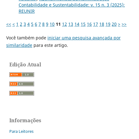
Contabilidade e Sustentabilidade: v. 15 n. 3 (2025):
REUNIR
<<
<
1
2
3
4
5
6
7
8
9
10
11
12
13
14
15
16
17
18
19
20
>
>>
Você também pode
iniciar uma pesquisa avançada por
similaridade
para este artigo.
Edição Atual
Informações
Para Leitores