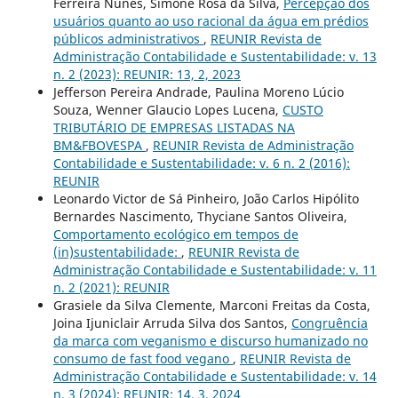
Ferreira Nunes, Simone Rosa da Silva,
Percepção dos
usuários quanto ao uso racional da água em prédios
públicos administrativos
,
REUNIR Revista de
Administração Contabilidade e Sustentabilidade: v. 13
n. 2 (2023): REUNIR: 13, 2, 2023
Jefferson Pereira Andrade, Paulina Moreno Lúcio
Souza, Wenner Glaucio Lopes Lucena,
CUSTO
TRIBUTÁRIO DE EMPRESAS LISTADAS NA
BM&FBOVESPA
,
REUNIR Revista de Administração
Contabilidade e Sustentabilidade: v. 6 n. 2 (2016):
REUNIR
Leonardo Victor de Sá Pinheiro, João Carlos Hipólito
Bernardes Nascimento, Thyciane Santos Oliveira,
Comportamento ecológico em tempos de
(in)sustentabilidade:
,
REUNIR Revista de
Administração Contabilidade e Sustentabilidade: v. 11
n. 2 (2021): REUNIR
Grasiele da Silva Clemente, Marconi Freitas da Costa,
Joina Ijuniclair Arruda Silva dos Santos,
Congruência
da marca com veganismo e discurso humanizado no
consumo de fast food vegano
,
REUNIR Revista de
Administração Contabilidade e Sustentabilidade: v. 14
n. 3 (2024): REUNIR: 14, 3, 2024