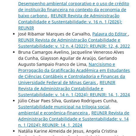
Desempenho ambiental corporativo e o uso de crédito
de instituição financeira no contexto da economia de
baixo carbono
,
REUNIR Revista de Administração
Contabilidade e Sustentabilidade: v. 16 n. 1 (2026):
REUNIR
José Ribamar Marques de Carvalho,
Palavra do Editor
,
REUNIR Revista de Administração Contabilidade e
Sustentabilidade: v. 12 n. 4 (2022): REUNIR: 12, 4, 2022
Bruna Camargos Avelino, Jacqueline Veneroso Alves
da Cunha, Glaysson Aguilar de Araújo, Gerlando
Augusto Sampaio Franco de Lima,
Narcisismo e
Prorrogação da Gratificação Acadêmica em Estudantes
de Ciências Contábeis e Controladoria e Finanças da
Universidade Federal de Minas Gerais
,
REUNIR
Revista de Administração Contabilidade e
Sustentabilidade: v. 14 n. 1 (2024): REUNIR: 14, 1, 2024
Júlio César Paes Silva, Gustavo Rodrigues Cunha,
Sustentabilidade municipal na trilogia social,
ambiental e econômica-financeira
,
REUNIR Revista de
Administração Contabilidade e Sustentabilidade: v. 14
n. 1 (2024): REUNIR: 14, 1, 2024
Natália Karine Almeida de Jesus, Angela Cristina