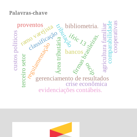
Palavras-chave
cooperativas
comparabilidade
proventos
bibliometria.
ramo varejista
tributação
agricultura familiar
classificação
custos políticos
ifric 13
firmas brasileiras.
Área tributária
regulamentação
bancos
terceiro setor
oscip
gerenciamento de resultados
crise econômica
evidenciações contábeis.