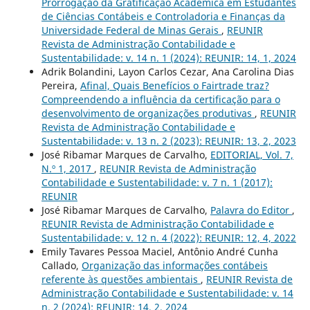
Prorrogação da Gratificação Acadêmica em Estudantes
de Ciências Contábeis e Controladoria e Finanças da
Universidade Federal de Minas Gerais
,
REUNIR
Revista de Administração Contabilidade e
Sustentabilidade: v. 14 n. 1 (2024): REUNIR: 14, 1, 2024
Adrik Bolandini, Layon Carlos Cezar, Ana Carolina Dias
Pereira,
Afinal, Quais Benefícios o Fairtrade traz?
Compreendendo a influência da certificação para o
desenvolvimento de organizações produtivas
,
REUNIR
Revista de Administração Contabilidade e
Sustentabilidade: v. 13 n. 2 (2023): REUNIR: 13, 2, 2023
José Ribamar Marques de Carvalho,
EDITORIAL, Vol. 7,
N.º 1, 2017
,
REUNIR Revista de Administração
Contabilidade e Sustentabilidade: v. 7 n. 1 (2017):
REUNIR
José Ribamar Marques de Carvalho,
Palavra do Editor
,
REUNIR Revista de Administração Contabilidade e
Sustentabilidade: v. 12 n. 4 (2022): REUNIR: 12, 4, 2022
Emily Tavares Pessoa Maciel, Antônio André Cunha
Callado,
Organização das informações contábeis
referente às questões ambientais
,
REUNIR Revista de
Administração Contabilidade e Sustentabilidade: v. 14
n. 2 (2024): REUNIR: 14, 2, 2024