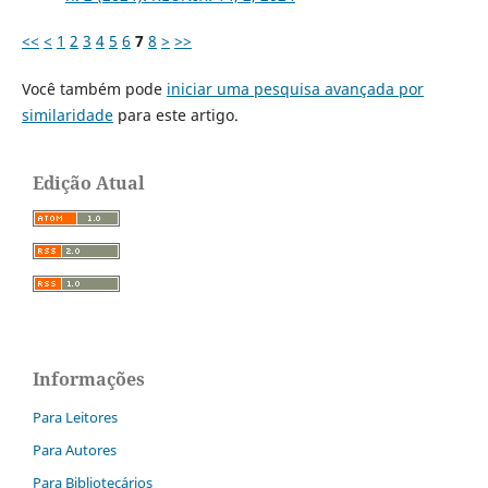
<<
<
1
2
3
4
5
6
7
8
>
>>
Você também pode
iniciar uma pesquisa avançada por
similaridade
para este artigo.
Edição Atual
Informações
Para Leitores
Para Autores
Para Bibliotecários