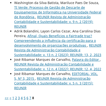
Washington da Silva Batista, Mariluce Paes De Souza,
TI Verde: Processo de Gestão de Descarte de
Equipamentos de Informática na Universidade Federal
de Rondônia
,
REUNIR Revista de Administração
Contabilidade e Sustentabilidade: v. 9 n. 2 (2019):
REUNIR
Adrik Bolandini, Layon Carlos Cezar, Ana Carolina Dias
Pereira,
Afinal, Quais Benefícios o Fairtrade traz?
Compreendendo a influência da certificação para o
desenvolvimento de organizações produtivas
,
REUNIR
Revista de Administração Contabilidade e
Sustentabilidade: v. 13 n. 2 (2023): REUNIR: 13, 2, 2023
José Ribamar Marques de Carvalho,
Palavra do Editor
,
REUNIR Revista de Administração Contabilidade e
Sustentabilidade: v. 12 n. 4 (2022): REUNIR: 12, 4, 2022
José Ribamar Marques de Carvalho,
EDITORIAL, VOL.
5, Nº 3, 2015
,
REUNIR Revista de Administração
Contabilidade e Sustentabilidade: v. 5 n. 3 (2015):
REUNIR
<<
<
1
2
3
4
5
6
7
8