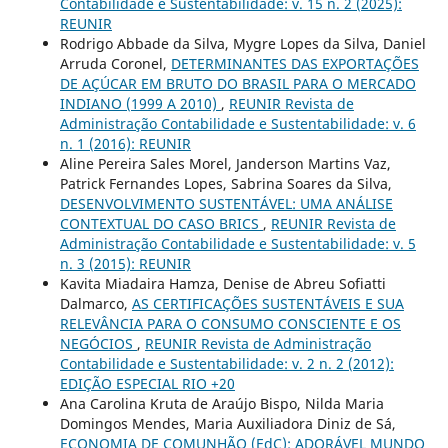
Contabilidade e Sustentabilidade: v. 15 n. 2 (2025):
REUNIR
Rodrigo Abbade da Silva, Mygre Lopes da Silva, Daniel
Arruda Coronel,
DETERMINANTES DAS EXPORTAÇÕES
DE AÇÚCAR EM BRUTO DO BRASIL PARA O MERCADO
INDIANO (1999 A 2010)
,
REUNIR Revista de
Administração Contabilidade e Sustentabilidade: v. 6
n. 1 (2016): REUNIR
Aline Pereira Sales Morel, Janderson Martins Vaz,
Patrick Fernandes Lopes, Sabrina Soares da Silva,
DESENVOLVIMENTO SUSTENTÁVEL: UMA ANÁLISE
CONTEXTUAL DO CASO BRICS
,
REUNIR Revista de
Administração Contabilidade e Sustentabilidade: v. 5
n. 3 (2015): REUNIR
Kavita Miadaira Hamza, Denise de Abreu Sofiatti
Dalmarco,
AS CERTIFICAÇÕES SUSTENTÁVEIS E SUA
RELEVÂNCIA PARA O CONSUMO CONSCIENTE E OS
NEGÓCIOS
,
REUNIR Revista de Administração
Contabilidade e Sustentabilidade: v. 2 n. 2 (2012):
EDIÇÃO ESPECIAL RIO +20
Ana Carolina Kruta de Araújo Bispo, Nilda Maria
Domingos Mendes, Maria Auxiliadora Diniz de Sá,
ECONOMIA DE COMUNHÃO (EdC): ADORÁVEL MUNDO