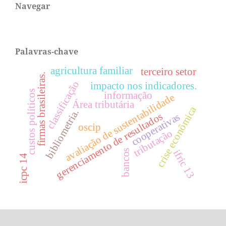
Navegar
Palavras-chave
agricultura familiar
terceiro setor
firmas brasileiras.
classificação
impacto nos indicadores.
custos políticos
informação
avaliação de sustentabilidade
Área tributária
crise econômica
bibliometria.
gerenciamento de resultados
cooperativas
oscip
tributação
bancos
ifric 13
icpc 14