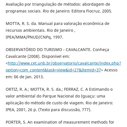
Avaliação por triangulação de métodos: abordagem de
programas sociais. Rio de Janeiro: Editora Fiocruz, 2005.
MOTTA, R. S. da. Manual para valoração econômica de
recursos ambientais. Rio de Janeiro ,
IPEA/MMA/PNUD/CNPq, 1997.
OBSERVATÓRIO DO TURISMO - CAVALCANTE. Conheça
Cavalcante (2008). Disponível em:
<
http://www.cet.unb.br/observatorio/cavalcante/index.php?
option=com_content&task=view&id=27&Itemid=37
> Acesso
em: 06 de Jan. 2013.
ORTIZ, R. A.; MOTTA, R. S. da.; FERRAZ, C. A Estimando o
valor ambiental do Parque Nacional do Iguaçu: uma
aplicação do método de custo de viagem. Rio de Janeiro:
IPEA, 2001, 26 p. (Texto para discussão, 777).
PORTER, S. An examination of measurement methods for