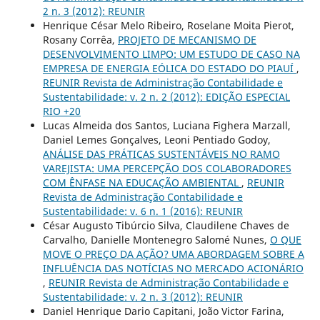
2 n. 3 (2012): REUNIR
Henrique César Melo Ribeiro, Roselane Moita Pierot,
Rosany Corrêa,
PROJETO DE MECANISMO DE
DESENVOLVIMENTO LIMPO: UM ESTUDO DE CASO NA
EMPRESA DE ENERGIA EÓLICA DO ESTADO DO PIAUÍ
,
REUNIR Revista de Administração Contabilidade e
Sustentabilidade: v. 2 n. 2 (2012): EDIÇÃO ESPECIAL
RIO +20
Lucas Almeida dos Santos, Luciana Fighera Marzall,
Daniel Lemes Gonçalves, Leoni Pentiado Godoy,
ANÁLISE DAS PRÁTICAS SUSTENTÁVEIS NO RAMO
VAREJISTA: UMA PERCEPÇÃO DOS COLABORADORES
COM ÊNFASE NA EDUCAÇÃO AMBIENTAL
,
REUNIR
Revista de Administração Contabilidade e
Sustentabilidade: v. 6 n. 1 (2016): REUNIR
César Augusto Tibúrcio Silva, Claudilene Chaves de
Carvalho, Danielle Montenegro Salomé Nunes,
O QUE
MOVE O PREÇO DA AÇÃO? UMA ABORDAGEM SOBRE A
INFLUÊNCIA DAS NOTÍCIAS NO MERCADO ACIONÁRIO
,
REUNIR Revista de Administração Contabilidade e
Sustentabilidade: v. 2 n. 3 (2012): REUNIR
Daniel Henrique Dario Capitani, João Victor Farina,