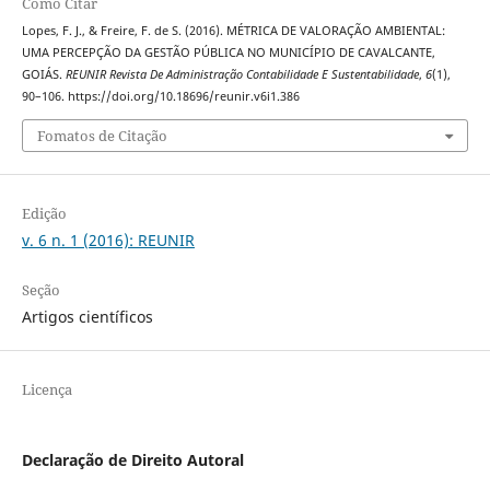
Como Citar
Lopes, F. J., & Freire, F. de S. (2016). MÉTRICA DE VALORAÇÃO AMBIENTAL:
UMA PERCEPÇÃO DA GESTÃO PÚBLICA NO MUNICÍPIO DE CAVALCANTE,
GOIÁS.
REUNIR Revista De Administração Contabilidade E Sustentabilidade
,
6
(1),
90–106. https://doi.org/10.18696/reunir.v6i1.386
Fomatos de Citação
Edição
v. 6 n. 1 (2016): REUNIR
Seção
Artigos científicos
Licença
Declaração de Direito Autoral