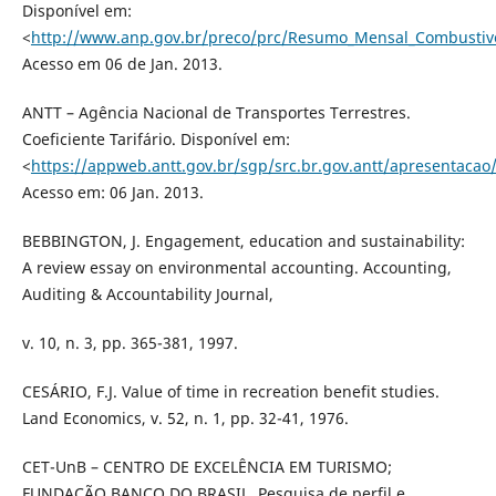
Disponível em:
<
http://www.anp.gov.br/preco/prc/Resumo_Mensal_Combustive
Acesso em 06 de Jan. 2013.
ANTT – Agência Nacional de Transportes Terrestres.
Coeficiente Tarifário. Disponível em:
<
https://appweb.antt.gov.br/sgp/src.br.gov.antt/apresentacao/
Acesso em: 06 Jan. 2013.
BEBBINGTON, J. Engagement, education and sustainability:
A review essay on environmental accounting. Accounting,
Auditing & Accountability Journal,
v. 10, n. 3, pp. 365-381, 1997.
CESÁRIO, F.J. Value of time in recreation benefit studies.
Land Economics, v. 52, n. 1, pp. 32-41, 1976.
CET-UnB – CENTRO DE EXCELÊNCIA EM TURISMO;
FUNDAÇÃO BANCO DO BRASIL. Pesquisa de perfil e