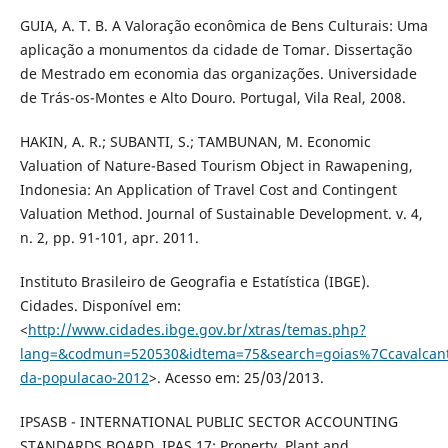
GUIA, A. T. B. A Valoração econômica de Bens Culturais: Uma
aplicação a monumentos da cidade de Tomar. Dissertação
de Mestrado em economia das organizações. Universidade
de Trás-os-Montes e Alto Douro. Portugal, Vila Real, 2008.
HAKIN, A. R.; SUBANTI, S.; TAMBUNAN, M. Economic
Valuation of Nature-Based Tourism Object in Rawapening,
Indonesia: An Application of Travel Cost and Contingent
Valuation Method. Journal of Sustainable Development. v. 4,
n. 2, pp. 91-101, apr. 2011.
Instituto Brasileiro de Geografia e Estatística (IBGE).
Cidades. Disponível em:
<
http://www.cidades.ibge.gov.br/xtras/temas.php?
lang=&codmun=520530&idtema=75&search=goias%7Ccavalcant
da-populacao-2012
>. Acesso em: 25/03/2013.
IPSASB - INTERNATIONAL PUBLIC SECTOR ACCOUNTING
STANDARDS BOARD. IPAS 17: Property, Plant and