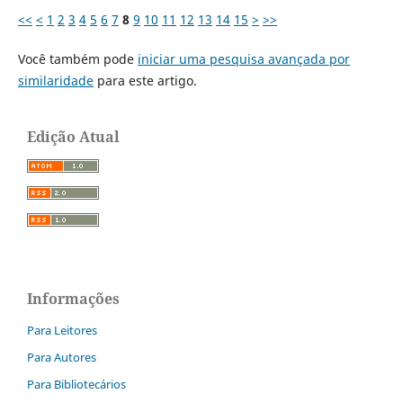
<<
<
1
2
3
4
5
6
7
8
9
10
11
12
13
14
15
>
>>
Você também pode
iniciar uma pesquisa avançada por
similaridade
para este artigo.
Edição Atual
Informações
Para Leitores
Para Autores
Para Bibliotecários