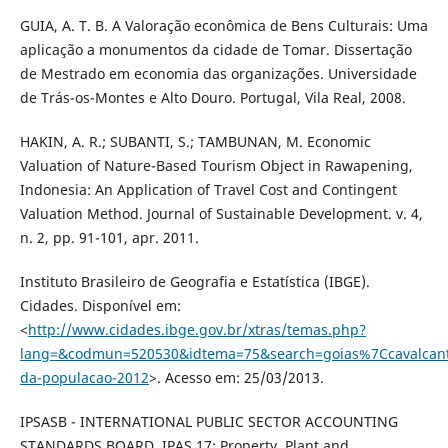
GUIA, A. T. B. A Valoração econômica de Bens Culturais: Uma
aplicação a monumentos da cidade de Tomar. Dissertação
de Mestrado em economia das organizações. Universidade
de Trás-os-Montes e Alto Douro. Portugal, Vila Real, 2008.
HAKIN, A. R.; SUBANTI, S.; TAMBUNAN, M. Economic
Valuation of Nature-Based Tourism Object in Rawapening,
Indonesia: An Application of Travel Cost and Contingent
Valuation Method. Journal of Sustainable Development. v. 4,
n. 2, pp. 91-101, apr. 2011.
Instituto Brasileiro de Geografia e Estatística (IBGE).
Cidades. Disponível em:
<
http://www.cidades.ibge.gov.br/xtras/temas.php?
lang=&codmun=520530&idtema=75&search=goias%7Ccavalcant
da-populacao-2012
>. Acesso em: 25/03/2013.
IPSASB - INTERNATIONAL PUBLIC SECTOR ACCOUNTING
STANDARDS BOARD. IPAS 17: Property, Plant and