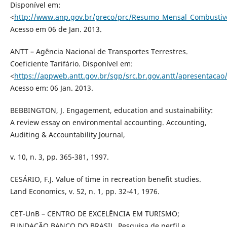
Disponível em:
<
http://www.anp.gov.br/preco/prc/Resumo_Mensal_Combustive
Acesso em 06 de Jan. 2013.
ANTT – Agência Nacional de Transportes Terrestres.
Coeficiente Tarifário. Disponível em:
<
https://appweb.antt.gov.br/sgp/src.br.gov.antt/apresentacao/
Acesso em: 06 Jan. 2013.
BEBBINGTON, J. Engagement, education and sustainability:
A review essay on environmental accounting. Accounting,
Auditing & Accountability Journal,
v. 10, n. 3, pp. 365-381, 1997.
CESÁRIO, F.J. Value of time in recreation benefit studies.
Land Economics, v. 52, n. 1, pp. 32-41, 1976.
CET-UnB – CENTRO DE EXCELÊNCIA EM TURISMO;
FUNDAÇÃO BANCO DO BRASIL. Pesquisa de perfil e