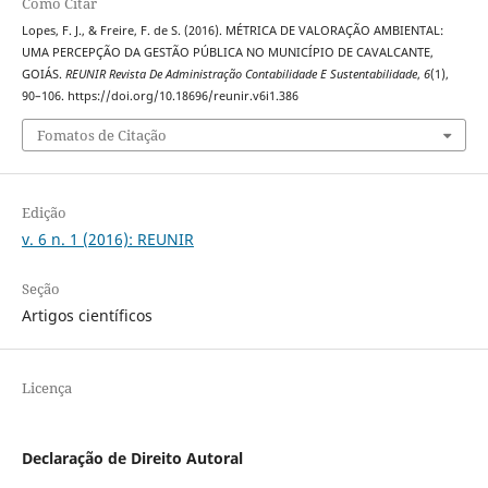
Como Citar
Lopes, F. J., & Freire, F. de S. (2016). MÉTRICA DE VALORAÇÃO AMBIENTAL:
UMA PERCEPÇÃO DA GESTÃO PÚBLICA NO MUNICÍPIO DE CAVALCANTE,
GOIÁS.
REUNIR Revista De Administração Contabilidade E Sustentabilidade
,
6
(1),
90–106. https://doi.org/10.18696/reunir.v6i1.386
Fomatos de Citação
Edição
v. 6 n. 1 (2016): REUNIR
Seção
Artigos científicos
Licença
Declaração de Direito Autoral