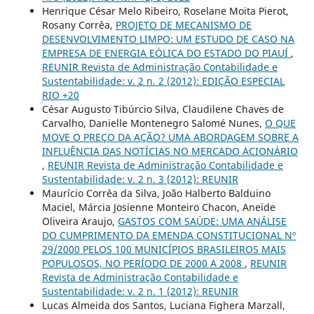
Henrique César Melo Ribeiro, Roselane Moita Pierot,
Rosany Corrêa,
PROJETO DE MECANISMO DE
DESENVOLVIMENTO LIMPO: UM ESTUDO DE CASO NA
EMPRESA DE ENERGIA EÓLICA DO ESTADO DO PIAUÍ
,
REUNIR Revista de Administração Contabilidade e
Sustentabilidade: v. 2 n. 2 (2012): EDIÇÃO ESPECIAL
RIO +20
César Augusto Tibúrcio Silva, Claudilene Chaves de
Carvalho, Danielle Montenegro Salomé Nunes,
O QUE
MOVE O PREÇO DA AÇÃO? UMA ABORDAGEM SOBRE A
INFLUÊNCIA DAS NOTÍCIAS NO MERCADO ACIONÁRIO
,
REUNIR Revista de Administração Contabilidade e
Sustentabilidade: v. 2 n. 3 (2012): REUNIR
Maurício Corrêa da Silva, João Halberto Balduino
Maciel, Márcia Josienne Monteiro Chacon, Aneide
Oliveira Araujo,
GASTOS COM SAÚDE: UMA ANÁLISE
DO CUMPRIMENTO DA EMENDA CONSTITUCIONAL Nº
29/2000 PELOS 100 MUNICÍPIOS BRASILEIROS MAIS
POPULOSOS, NO PERÍODO DE 2000 A 2008
,
REUNIR
Revista de Administração Contabilidade e
Sustentabilidade: v. 2 n. 1 (2012): REUNIR
Lucas Almeida dos Santos, Luciana Fighera Marzall,