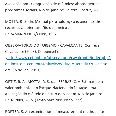
Avaliação por triangulação de métodos: abordagem de
programas sociais. Rio de Janeiro: Editora Fiocruz, 2005.
MOTTA, R. S. da. Manual para valoração econômica de
recursos ambientais. Rio de Janeiro ,
IPEA/MMA/PNUD/CNPq, 1997.
OBSERVATÓRIO DO TURISMO - CAVALCANTE. Conheça
Cavalcante (2008). Disponível em:
<
http://www.cet.unb.br/observatorio/cavalcante/index.php?
option=com_content&task=view&id=27&Itemid=37
> Acesso
em: 06 de Jan. 2013.
ORTIZ, R. A.; MOTTA, R. S. da.; FERRAZ, C. A Estimando o
valor ambiental do Parque Nacional do Iguaçu: uma
aplicação do método de custo de viagem. Rio de Janeiro:
IPEA, 2001, 26 p. (Texto para discussão, 777).
PORTER, S. An examination of measurement methods for