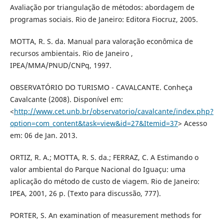
Avaliação por triangulação de métodos: abordagem de
programas sociais. Rio de Janeiro: Editora Fiocruz, 2005.
MOTTA, R. S. da. Manual para valoração econômica de
recursos ambientais. Rio de Janeiro ,
IPEA/MMA/PNUD/CNPq, 1997.
OBSERVATÓRIO DO TURISMO - CAVALCANTE. Conheça
Cavalcante (2008). Disponível em:
<
http://www.cet.unb.br/observatorio/cavalcante/index.php?
option=com_content&task=view&id=27&Itemid=37
> Acesso
em: 06 de Jan. 2013.
ORTIZ, R. A.; MOTTA, R. S. da.; FERRAZ, C. A Estimando o
valor ambiental do Parque Nacional do Iguaçu: uma
aplicação do método de custo de viagem. Rio de Janeiro:
IPEA, 2001, 26 p. (Texto para discussão, 777).
PORTER, S. An examination of measurement methods for