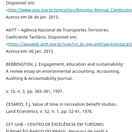
Disponível em:
<
http://www.anp.gov.br/preco/prc/Resumo_Mensal_Combustive
Acesso em 06 de Jan. 2013.
ANTT – Agência Nacional de Transportes Terrestres.
Coeficiente Tarifário. Disponível em:
<
https://appweb.antt.gov.br/sgp/src.br.gov.antt/apresentacao/
Acesso em: 06 Jan. 2013.
BEBBINGTON, J. Engagement, education and sustainability:
A review essay on environmental accounting. Accounting,
Auditing & Accountability Journal,
v. 10, n. 3, pp. 365-381, 1997.
CESÁRIO, F.J. Value of time in recreation benefit studies.
Land Economics, v. 52, n. 1, pp. 32-41, 1976.
CET-UnB – CENTRO DE EXCELÊNCIA EM TURISMO;
FUNDAÇÃO BANCO DO BRASIL. Pesquisa de perfil e