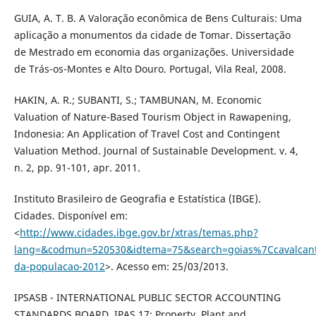
GUIA, A. T. B. A Valoração econômica de Bens Culturais: Uma
aplicação a monumentos da cidade de Tomar. Dissertação
de Mestrado em economia das organizações. Universidade
de Trás-os-Montes e Alto Douro. Portugal, Vila Real, 2008.
HAKIN, A. R.; SUBANTI, S.; TAMBUNAN, M. Economic
Valuation of Nature-Based Tourism Object in Rawapening,
Indonesia: An Application of Travel Cost and Contingent
Valuation Method. Journal of Sustainable Development. v. 4,
n. 2, pp. 91-101, apr. 2011.
Instituto Brasileiro de Geografia e Estatística (IBGE).
Cidades. Disponível em:
<
http://www.cidades.ibge.gov.br/xtras/temas.php?
lang=&codmun=520530&idtema=75&search=goias%7Ccavalcant
da-populacao-2012
>. Acesso em: 25/03/2013.
IPSASB - INTERNATIONAL PUBLIC SECTOR ACCOUNTING
STANDARDS BOARD. IPAS 17: Property, Plant and