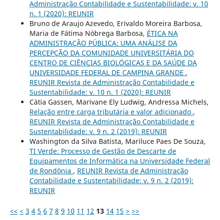
Administração Contabilidade e Sustentabilidade: v. 10
n. 1 (2020): REUNIR
Bruno de Araujo Azevedo, Erivaldo Moreira Barbosa,
Maria de Fátima Nóbrega Barbosa,
ÉTICA NA
ADMINISTRAÇÃO PÚBLICA: UMA ANÁLISE DA
PERCEPÇÃO DA COMUNIDADE UNIVERSITÁRIA DO
CENTRO DE CIÊNCIAS BIOLÓGICAS E DA SAÚDE DA
UNIVERSIDADE FEDERAL DE CAMPINA GRANDE
,
REUNIR Revista de Administração Contabilidade e
Sustentabilidade: v. 10 n. 1 (2020): REUNIR
Cátia Gassen, Marivane Ely Ludwig, Andressa Michels,
Relação entre carga tributária e valor adicionado
,
REUNIR Revista de Administração Contabilidade e
Sustentabilidade: v. 9 n. 2 (2019): REUNIR
Washington da Silva Batista, Mariluce Paes De Souza,
TI Verde: Processo de Gestão de Descarte de
Equipamentos de Informática na Universidade Federal
de Rondônia
,
REUNIR Revista de Administração
Contabilidade e Sustentabilidade: v. 9 n. 2 (2019):
REUNIR
<<
<
3
4
5
6
7
8
9
10
11
12
13
14
15
>
>>