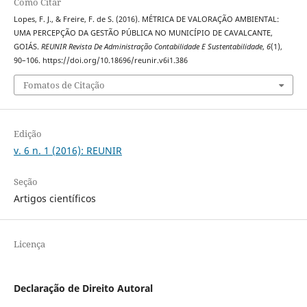
Como Citar
Lopes, F. J., & Freire, F. de S. (2016). MÉTRICA DE VALORAÇÃO AMBIENTAL:
UMA PERCEPÇÃO DA GESTÃO PÚBLICA NO MUNICÍPIO DE CAVALCANTE,
GOIÁS.
REUNIR Revista De Administração Contabilidade E Sustentabilidade
,
6
(1),
90–106. https://doi.org/10.18696/reunir.v6i1.386
Fomatos de Citação
Edição
v. 6 n. 1 (2016): REUNIR
Seção
Artigos científicos
Licença
Declaração de Direito Autoral