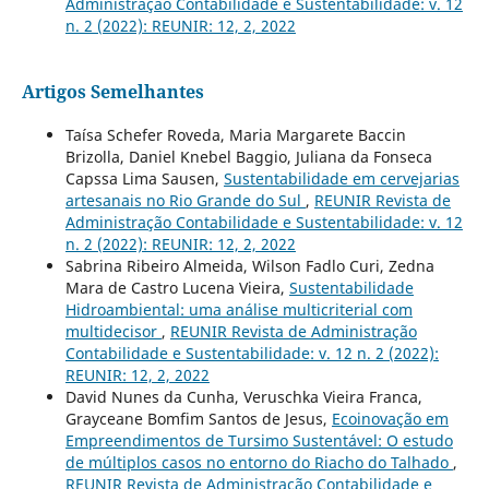
Administração Contabilidade e Sustentabilidade: v. 12
n. 2 (2022): REUNIR: 12, 2, 2022
Artigos Semelhantes
Taísa Schefer Roveda, Maria Margarete Baccin
Brizolla, Daniel Knebel Baggio, Juliana da Fonseca
Capssa Lima Sausen,
Sustentabilidade em cervejarias
artesanais no Rio Grande do Sul
,
REUNIR Revista de
Administração Contabilidade e Sustentabilidade: v. 12
n. 2 (2022): REUNIR: 12, 2, 2022
Sabrina Ribeiro Almeida, Wilson Fadlo Curi, Zedna
Mara de Castro Lucena Vieira,
Sustentabilidade
Hidroambiental: uma análise multicriterial com
multidecisor
,
REUNIR Revista de Administração
Contabilidade e Sustentabilidade: v. 12 n. 2 (2022):
REUNIR: 12, 2, 2022
David Nunes da Cunha, Veruschka Vieira Franca,
Grayceane Bomfim Santos de Jesus,
Ecoinovação em
Empreendimentos de Tursimo Sustentável: O estudo
de múltiplos casos no entorno do Riacho do Talhado
,
REUNIR Revista de Administração Contabilidade e