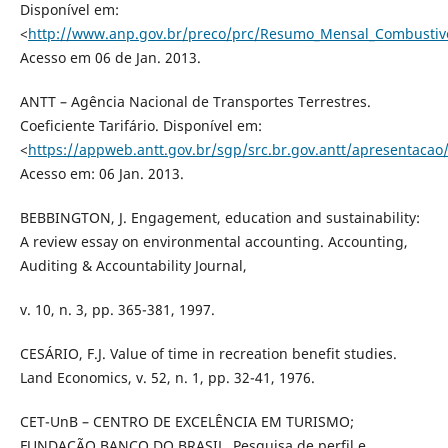
Disponível em:
<
http://www.anp.gov.br/preco/prc/Resumo_Mensal_Combustive
Acesso em 06 de Jan. 2013.
ANTT – Agência Nacional de Transportes Terrestres.
Coeficiente Tarifário. Disponível em:
<
https://appweb.antt.gov.br/sgp/src.br.gov.antt/apresentacao/
Acesso em: 06 Jan. 2013.
BEBBINGTON, J. Engagement, education and sustainability:
A review essay on environmental accounting. Accounting,
Auditing & Accountability Journal,
v. 10, n. 3, pp. 365-381, 1997.
CESÁRIO, F.J. Value of time in recreation benefit studies.
Land Economics, v. 52, n. 1, pp. 32-41, 1976.
CET-UnB – CENTRO DE EXCELÊNCIA EM TURISMO;
FUNDAÇÃO BANCO DO BRASIL. Pesquisa de perfil e