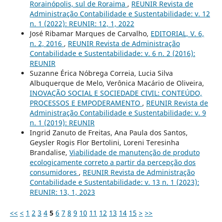
Rorainópolis, sul de Roraima
,
REUNIR Revista de
Administração Contabilidade e Sustentabilidade: v. 12
n. 1 (2022): REUNIR: 12, 1, 2022
José Ribamar Marques de Carvalho,
EDITORIAL, V. 6,
n. 2, 2016
,
REUNIR Revista de Administração
Contabilidade e Sustentabilidade: v. 6 n. 2 (2016):
REUNIR
Suzanne Érica Nóbrega Correia, Lucia Silva
Albuquerque de Melo, Verônica Macário de Oliveira,
INOVAÇÃO SOCIAL E SOCIEDADE CIVIL: CONTEÚDO,
PROCESSOS E EMPODERAMENTO
,
REUNIR Revista de
Administração Contabilidade e Sustentabilidade: v. 9
n. 1 (2019): REUNIR
Ingrid Zanuto de Freitas, Ana Paula dos Santos,
Geysler Rogis Flor Bertolini, Loreni Teresinha
Brandalise,
Viabilidade de manutenção de produto
ecologicamente correto a partir da percepção dos
consumidores
,
REUNIR Revista de Administração
Contabilidade e Sustentabilidade: v. 13 n. 1 (2023):
REUNIR: 13, 1, 2023
<<
<
1
2
3
4
5
6
7
8
9
10
11
12
13
14
15
>
>>