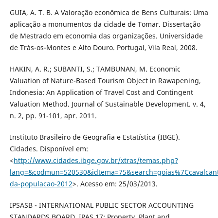
GUIA, A. T. B. A Valoração econômica de Bens Culturais: Uma
aplicação a monumentos da cidade de Tomar. Dissertação
de Mestrado em economia das organizações. Universidade
de Trás-os-Montes e Alto Douro. Portugal, Vila Real, 2008.
HAKIN, A. R.; SUBANTI, S.; TAMBUNAN, M. Economic
Valuation of Nature-Based Tourism Object in Rawapening,
Indonesia: An Application of Travel Cost and Contingent
Valuation Method. Journal of Sustainable Development. v. 4,
n. 2, pp. 91-101, apr. 2011.
Instituto Brasileiro de Geografia e Estatística (IBGE).
Cidades. Disponível em:
<
http://www.cidades.ibge.gov.br/xtras/temas.php?
lang=&codmun=520530&idtema=75&search=goias%7Ccavalcant
da-populacao-2012
>. Acesso em: 25/03/2013.
IPSASB - INTERNATIONAL PUBLIC SECTOR ACCOUNTING
STANDARDS BOARD. IPAS 17: Property, Plant and