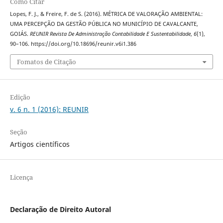
Como Citar
Lopes, F. J., & Freire, F. de S. (2016). MÉTRICA DE VALORAÇÃO AMBIENTAL:
UMA PERCEPÇÃO DA GESTÃO PÚBLICA NO MUNICÍPIO DE CAVALCANTE,
GOIÁS.
REUNIR Revista De Administração Contabilidade E Sustentabilidade
,
6
(1),
90–106. https://doi.org/10.18696/reunir.v6i1.386
Fomatos de Citação
Edição
v. 6 n. 1 (2016): REUNIR
Seção
Artigos científicos
Licença
Declaração de Direito Autoral