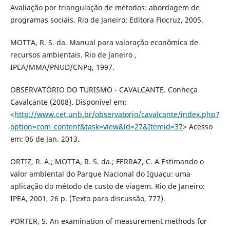
Avaliação por triangulação de métodos: abordagem de
programas sociais. Rio de Janeiro: Editora Fiocruz, 2005.
MOTTA, R. S. da. Manual para valoração econômica de
recursos ambientais. Rio de Janeiro ,
IPEA/MMA/PNUD/CNPq, 1997.
OBSERVATÓRIO DO TURISMO - CAVALCANTE. Conheça
Cavalcante (2008). Disponível em:
<
http://www.cet.unb.br/observatorio/cavalcante/index.php?
option=com_content&task=view&id=27&Itemid=37
> Acesso
em: 06 de Jan. 2013.
ORTIZ, R. A.; MOTTA, R. S. da.; FERRAZ, C. A Estimando o
valor ambiental do Parque Nacional do Iguaçu: uma
aplicação do método de custo de viagem. Rio de Janeiro:
IPEA, 2001, 26 p. (Texto para discussão, 777).
PORTER, S. An examination of measurement methods for