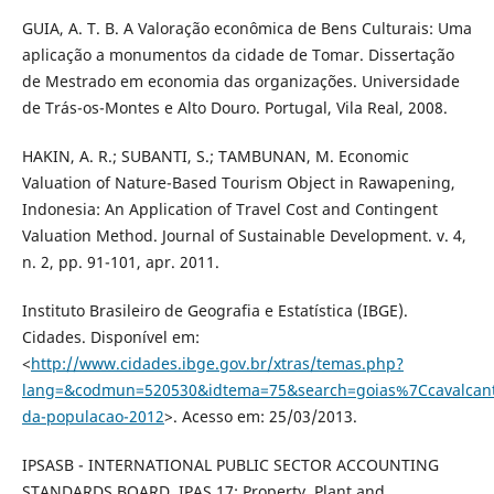
GUIA, A. T. B. A Valoração econômica de Bens Culturais: Uma
aplicação a monumentos da cidade de Tomar. Dissertação
de Mestrado em economia das organizações. Universidade
de Trás-os-Montes e Alto Douro. Portugal, Vila Real, 2008.
HAKIN, A. R.; SUBANTI, S.; TAMBUNAN, M. Economic
Valuation of Nature-Based Tourism Object in Rawapening,
Indonesia: An Application of Travel Cost and Contingent
Valuation Method. Journal of Sustainable Development. v. 4,
n. 2, pp. 91-101, apr. 2011.
Instituto Brasileiro de Geografia e Estatística (IBGE).
Cidades. Disponível em:
<
http://www.cidades.ibge.gov.br/xtras/temas.php?
lang=&codmun=520530&idtema=75&search=goias%7Ccavalcant
da-populacao-2012
>. Acesso em: 25/03/2013.
IPSASB - INTERNATIONAL PUBLIC SECTOR ACCOUNTING
STANDARDS BOARD. IPAS 17: Property, Plant and