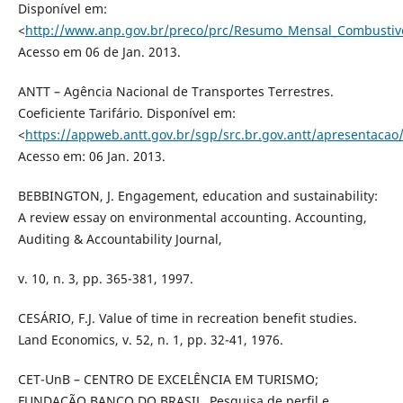
Disponível em:
<
http://www.anp.gov.br/preco/prc/Resumo_Mensal_Combustive
Acesso em 06 de Jan. 2013.
ANTT – Agência Nacional de Transportes Terrestres.
Coeficiente Tarifário. Disponível em:
<
https://appweb.antt.gov.br/sgp/src.br.gov.antt/apresentacao/
Acesso em: 06 Jan. 2013.
BEBBINGTON, J. Engagement, education and sustainability:
A review essay on environmental accounting. Accounting,
Auditing & Accountability Journal,
v. 10, n. 3, pp. 365-381, 1997.
CESÁRIO, F.J. Value of time in recreation benefit studies.
Land Economics, v. 52, n. 1, pp. 32-41, 1976.
CET-UnB – CENTRO DE EXCELÊNCIA EM TURISMO;
FUNDAÇÃO BANCO DO BRASIL. Pesquisa de perfil e