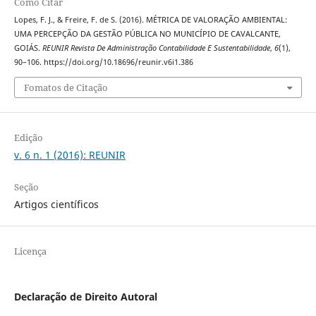
Como Citar
Lopes, F. J., & Freire, F. de S. (2016). MÉTRICA DE VALORAÇÃO AMBIENTAL:
UMA PERCEPÇÃO DA GESTÃO PÚBLICA NO MUNICÍPIO DE CAVALCANTE,
GOIÁS.
REUNIR Revista De Administração Contabilidade E Sustentabilidade
,
6
(1),
90–106. https://doi.org/10.18696/reunir.v6i1.386
Fomatos de Citação
Edição
v. 6 n. 1 (2016): REUNIR
Seção
Artigos científicos
Licença
Declaração de Direito Autoral