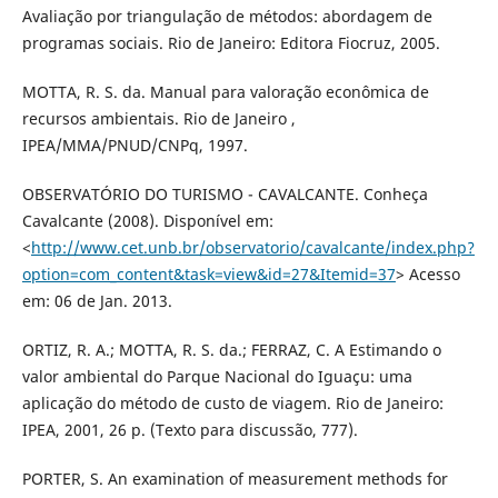
Avaliação por triangulação de métodos: abordagem de
programas sociais. Rio de Janeiro: Editora Fiocruz, 2005.
MOTTA, R. S. da. Manual para valoração econômica de
recursos ambientais. Rio de Janeiro ,
IPEA/MMA/PNUD/CNPq, 1997.
OBSERVATÓRIO DO TURISMO - CAVALCANTE. Conheça
Cavalcante (2008). Disponível em:
<
http://www.cet.unb.br/observatorio/cavalcante/index.php?
option=com_content&task=view&id=27&Itemid=37
> Acesso
em: 06 de Jan. 2013.
ORTIZ, R. A.; MOTTA, R. S. da.; FERRAZ, C. A Estimando o
valor ambiental do Parque Nacional do Iguaçu: uma
aplicação do método de custo de viagem. Rio de Janeiro:
IPEA, 2001, 26 p. (Texto para discussão, 777).
PORTER, S. An examination of measurement methods for