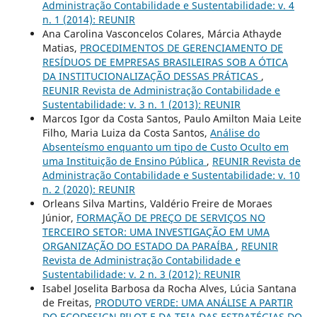
Administração Contabilidade e Sustentabilidade: v. 4
n. 1 (2014): REUNIR
Ana Carolina Vasconcelos Colares, Márcia Athayde
Matias,
PROCEDIMENTOS DE GERENCIAMENTO DE
RESÍDUOS DE EMPRESAS BRASILEIRAS SOB A ÓTICA
DA INSTITUCIONALIZAÇÃO DESSAS PRÁTICAS
,
REUNIR Revista de Administração Contabilidade e
Sustentabilidade: v. 3 n. 1 (2013): REUNIR
Marcos Igor da Costa Santos, Paulo Amilton Maia Leite
Filho, Maria Luiza da Costa Santos,
Análise do
Absenteísmo enquanto um tipo de Custo Oculto em
uma Instituição de Ensino Pública
,
REUNIR Revista de
Administração Contabilidade e Sustentabilidade: v. 10
n. 2 (2020): REUNIR
Orleans Silva Martins, Valdério Freire de Moraes
Júnior,
FORMAÇÃO DE PREÇO DE SERVIÇOS NO
TERCEIRO SETOR: UMA INVESTIGAÇÃO EM UMA
ORGANIZAÇÃO DO ESTADO DA PARAÍBA
,
REUNIR
Revista de Administração Contabilidade e
Sustentabilidade: v. 2 n. 3 (2012): REUNIR
Isabel Joselita Barbosa da Rocha Alves, Lúcia Santana
de Freitas,
PRODUTO VERDE: UMA ANÁLISE A PARTIR
DO ECODESIGN PILOT E DA TEIA DAS ESTRATÉGIAS DO