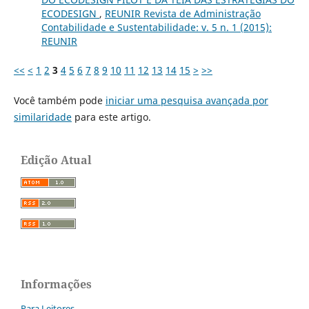
ECODESIGN
,
REUNIR Revista de Administração
Contabilidade e Sustentabilidade: v. 5 n. 1 (2015):
REUNIR
<<
<
1
2
3
4
5
6
7
8
9
10
11
12
13
14
15
>
>>
Você também pode
iniciar uma pesquisa avançada por
similaridade
para este artigo.
Edição Atual
Informações
Para Leitores