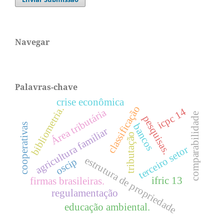
Navegar
Palavras-chave
crise econômica
classificação
bibliometria.
icpc 14
Área tributária
comparabilidade
pesquisas.
cooperativas
bancos
agricultura familiar
tributação
terceiro setor
estrutura de propriedade
oscip
ifric 13
firmas brasileiras.
regulamentação
educação ambiental.