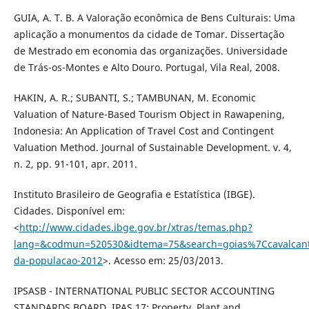
GUIA, A. T. B. A Valoração econômica de Bens Culturais: Uma
aplicação a monumentos da cidade de Tomar. Dissertação
de Mestrado em economia das organizações. Universidade
de Trás-os-Montes e Alto Douro. Portugal, Vila Real, 2008.
HAKIN, A. R.; SUBANTI, S.; TAMBUNAN, M. Economic
Valuation of Nature-Based Tourism Object in Rawapening,
Indonesia: An Application of Travel Cost and Contingent
Valuation Method. Journal of Sustainable Development. v. 4,
n. 2, pp. 91-101, apr. 2011.
Instituto Brasileiro de Geografia e Estatística (IBGE).
Cidades. Disponível em:
<
http://www.cidades.ibge.gov.br/xtras/temas.php?
lang=&codmun=520530&idtema=75&search=goias%7Ccavalcant
da-populacao-2012
>. Acesso em: 25/03/2013.
IPSASB - INTERNATIONAL PUBLIC SECTOR ACCOUNTING
STANDARDS BOARD. IPAS 17: Property, Plant and