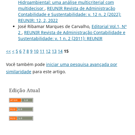
Hidroambiental: uma análise multicriterial com
multidecisor
,
REUNIR Revista de Administração
Contabilidade e Sustentabilidade: v. 12 n. 2 (2022):
REUNIR: 12, 2, 2022
José Ribamar Marques de Carvalho,
Editorial Vol.1, Nº
2
,
REUNIR Revista de Administração Contabilidade e
Sustentabilidade: v. 1 n. 2 (2011): REUNIR
<<
<
5
6
7
8
9
10
11
12
13
14
15
Você também pode
iniciar uma pesquisa avançada por
similaridade
para este artigo.
Edição Atual