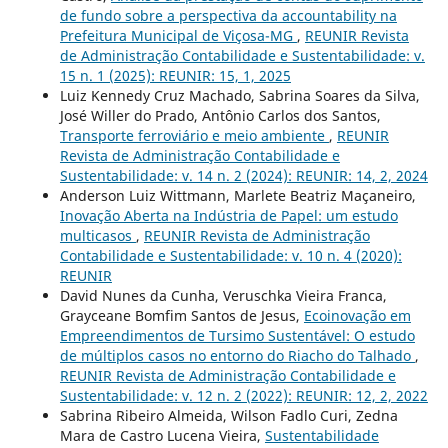
de fundo sobre a perspectiva da accountability na
Prefeitura Municipal de Viçosa-MG
,
REUNIR Revista
de Administração Contabilidade e Sustentabilidade: v.
15 n. 1 (2025): REUNIR: 15, 1, 2025
Luiz Kennedy Cruz Machado, Sabrina Soares da Silva,
José Willer do Prado, Antônio Carlos dos Santos,
Transporte ferroviário e meio ambiente
,
REUNIR
Revista de Administração Contabilidade e
Sustentabilidade: v. 14 n. 2 (2024): REUNIR: 14, 2, 2024
Anderson Luiz Wittmann, Marlete Beatriz Maçaneiro,
Inovação Aberta na Indústria de Papel: um estudo
multicasos
,
REUNIR Revista de Administração
Contabilidade e Sustentabilidade: v. 10 n. 4 (2020):
REUNIR
David Nunes da Cunha, Veruschka Vieira Franca,
Grayceane Bomfim Santos de Jesus,
Ecoinovação em
Empreendimentos de Tursimo Sustentável: O estudo
de múltiplos casos no entorno do Riacho do Talhado
,
REUNIR Revista de Administração Contabilidade e
Sustentabilidade: v. 12 n. 2 (2022): REUNIR: 12, 2, 2022
Sabrina Ribeiro Almeida, Wilson Fadlo Curi, Zedna
Mara de Castro Lucena Vieira,
Sustentabilidade