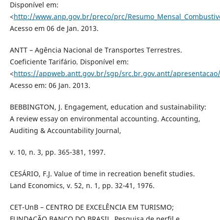
Disponível em:
<
http://www.anp.gov.br/preco/prc/Resumo_Mensal_Combustive
Acesso em 06 de Jan. 2013.
ANTT – Agência Nacional de Transportes Terrestres.
Coeficiente Tarifário. Disponível em:
<
https://appweb.antt.gov.br/sgp/src.br.gov.antt/apresentacao/
Acesso em: 06 Jan. 2013.
BEBBINGTON, J. Engagement, education and sustainability:
A review essay on environmental accounting. Accounting,
Auditing & Accountability Journal,
v. 10, n. 3, pp. 365-381, 1997.
CESÁRIO, F.J. Value of time in recreation benefit studies.
Land Economics, v. 52, n. 1, pp. 32-41, 1976.
CET-UnB – CENTRO DE EXCELÊNCIA EM TURISMO;
FUNDAÇÃO BANCO DO BRASIL. Pesquisa de perfil e