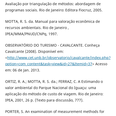
Avaliação por triangulação de métodos: abordagem de
programas sociais. Rio de Janeiro: Editora Fiocruz, 2005.
MOTTA, R. S. da. Manual para valoração econômica de
recursos ambientais. Rio de Janeiro ,
IPEA/MMA/PNUD/CNPq, 1997.
OBSERVATÓRIO DO TURISMO - CAVALCANTE. Conheça
Cavalcante (2008). Disponível em:
<
http://www.cet.unb.br/observatorio/cavalcante/index.php?
option=com_content&task=view&id=27&Itemid=37
> Acesso
em: 06 de Jan. 2013.
ORTIZ, R. A.; MOTTA, R. S. da.; FERRAZ, C. A Estimando o
valor ambiental do Parque Nacional do Iguaçu: uma
aplicação do método de custo de viagem. Rio de Janeiro:
IPEA, 2001, 26 p. (Texto para discussão, 777).
PORTER, S. An examination of measurement methods for