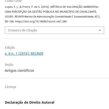
Como Citar
Lopes, F. J., & Freire, F. de S. (2016). MÉTRICA DE VALORAÇÃO AMBIENTAL:
UMA PERCEPÇÃO DA GESTÃO PÚBLICA NO MUNICÍPIO DE CAVALCANTE,
GOIÁS.
REUNIR Revista De Administração Contabilidade E Sustentabilidade
,
6
(1),
90–106. https://doi.org/10.18696/reunir.v6i1.386
Fomatos de Citação
Edição
v. 6 n. 1 (2016): REUNIR
Seção
Artigos científicos
Licença
Declaração de Direito Autoral