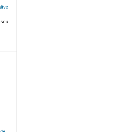
tive
 seu
ade