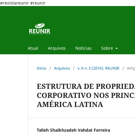
#revistareunir #reunir
Atual
Arquivos
Notícias
Sobre
Início
/
Arquivos
/
v. 6 n. 3 (2016): REUNIR
/
Arti
ESTRUTURA DE PROPRIED
CORPORATIVO NOS PRINCI
AMÉRICA LATINA
Talieh Shaikhzadeh Vahdat Ferreira