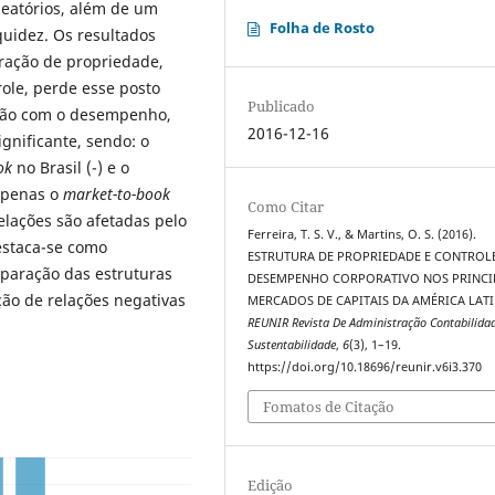
leatórios, além de um
Folha de Rosto
quidez. Os resultados
ração de propriedade,
ole, perde esse posto
Publicado
ação com o desempenho,
2016-12-16
gnificante, sendo: o
ok
no Brasil (-) e o
 apenas o
market-to-book
Como Citar
elações são afetadas pelo
Ferreira, T. S. V., & Martins, O. S. (2016).
estaca-se como
ESTRUTURA DE PROPRIEDADE E CONTROLE
mparação das estruturas
DESEMPENHO CORPORATIVO NOS PRINCI
ção de relações negativas
MERCADOS DE CAPITAIS DA AMÉRICA LATI
REUNIR Revista De Administração Contabilida
Sustentabilidade
,
6
(3), 1–19.
https://doi.org/10.18696/reunir.v6i3.370
Fomatos de Citação
Edição