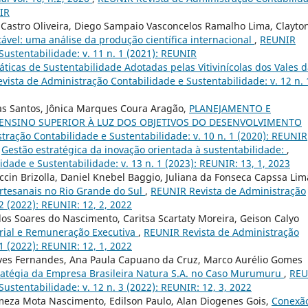
NIR
ra Castro Oliveira, Diego Sampaio Vasconcelos Ramalho Lima, Clayto
vel: uma análise da produção científica internacional
,
REUNIR
ustentabilidade: v. 11 n. 1 (2021): REUNIR
áticas de Sustentabilidade Adotadas pelas Vitivinícolas dos Vales 
ista de Administração Contabilidade e Sustentabilidade: v. 12 n. 
as Santos, Jônica Marques Coura Aragão,
PLANEJAMENTO E
 ENSINO SUPERIOR À LUZ DOS OBJETIVOS DO DESENVOLVIMENTO
ração Contabilidade e Sustentabilidade: v. 10 n. 1 (2020): REUNIR
,
Gestão estratégica da inovação orientada à sustentabilidade:
,
ade e Sustentabilidade: v. 13 n. 1 (2023): REUNIR: 13, 1, 2023
cin Brizolla, Daniel Knebel Baggio, Juliana da Fonseca Capssa Lim
artesanais no Rio Grande do Sul
,
REUNIR Revista de Administração
2 (2022): REUNIR: 12, 2, 2022
los Soares do Nascimento, Caritsa Scartaty Moreira, Geison Calyo
rial e Remuneração Executiva
,
REUNIR Revista de Administração
1 (2022): REUNIR: 12, 1, 2022
lves Fernandes, Ana Paula Capuano da Cruz, Marco Aurélio Gomes
stratégia da Empresa Brasileira Natura S.A. no Caso Murumuru
,
REU
ustentabilidade: v. 12 n. 3 (2022): REUNIR: 12, 3, 2022
meza Mota Nascimento, Edilson Paulo, Alan Diogenes Gois,
Conexã