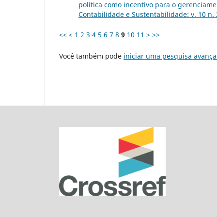
política como incentivo para o gerenciame
Contabilidade e Sustentabilidade: v. 10 n.
<<
<
1
2
3
4
5
6
7
8
9
10
11
>
>>
Você também pode
iniciar uma pesquisa avança