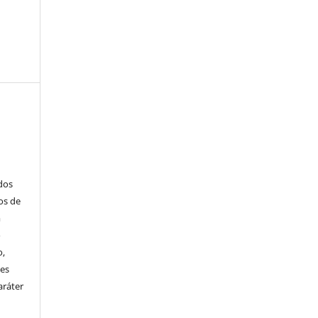
ados
os de
m
o
o,
ões
aráter