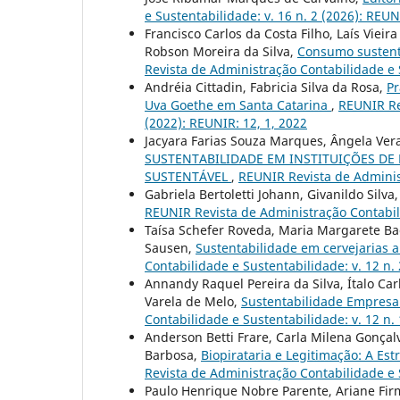
e Sustentabilidade: v. 16 n. 2 (2026): REU
Francisco Carlos da Costa Filho, Laís Viei
Robson Moreira da Silva,
Consumo sustentá
Revista de Administração Contabilidade e S
Andréia Cittadin, Fabricia Silva da Rosa,
Pr
Uva Goethe em Santa Catarina
,
REUNIR Rev
(2022): REUNIR: 12, 1, 2022
Jacyara Farias Souza Marques, Ângela Ver
SUSTENTABILIDADE EM INSTITUIÇÕES DE
SUSTENTÁVEL
,
REUNIR Revista de Administ
Gabriela Bertoletti Johann, Givanildo Silva
REUNIR Revista de Administração Contabilid
Taísa Schefer Roveda, Maria Margarete Bac
Sausen,
Sustentabilidade em cervejarias 
Contabilidade e Sustentabilidade: v. 12 n. 
Annandy Raquel Pereira da Silva, Ítalo Car
Varela de Melo,
Sustentabilidade Empresa
Contabilidade e Sustentabilidade: v. 12 n. 
Anderson Betti Frare, Carla Milena Gonça
Barbosa,
Biopirataria e Legitimação: A E
Revista de Administração Contabilidade e S
Paulo Henrique Nobre Parente, Ariane Fir