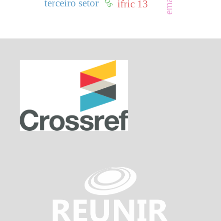
terceiro setor
ifric 13