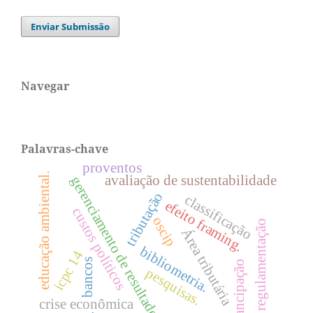
Enviar Submissão
Navegar
Palavras-chave
proventos
educação ambiental.
avaliação de sustentabilidade
gerenciamento de resultados
tributação
classificação
efeito framing.
custos políticos
oscip
regulamentação
Área tributária
bibliometria.
icpc 14
bancos
emancipação
pesquisas.
crise econômica