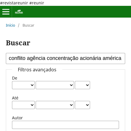
#revistareunir #reunir
Início
/
Buscar
Buscar
Filtros avançados
De
Até
Autor