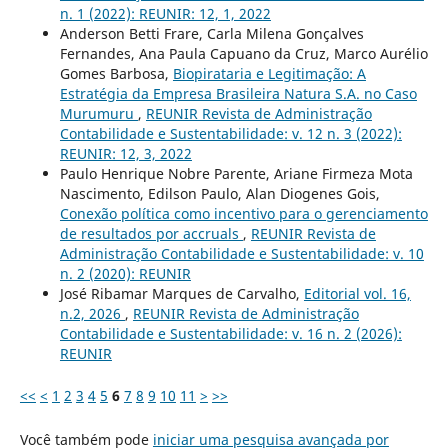
n. 1 (2022): REUNIR: 12, 1, 2022
Anderson Betti Frare, Carla Milena Gonçalves
Fernandes, Ana Paula Capuano da Cruz, Marco Aurélio
Gomes Barbosa,
Biopirataria e Legitimação: A
Estratégia da Empresa Brasileira Natura S.A. no Caso
Murumuru
,
REUNIR Revista de Administração
Contabilidade e Sustentabilidade: v. 12 n. 3 (2022):
REUNIR: 12, 3, 2022
Paulo Henrique Nobre Parente, Ariane Firmeza Mota
Nascimento, Edilson Paulo, Alan Diogenes Gois,
Conexão política como incentivo para o gerenciamento
de resultados por accruals
,
REUNIR Revista de
Administração Contabilidade e Sustentabilidade: v. 10
n. 2 (2020): REUNIR
José Ribamar Marques de Carvalho,
Editorial vol. 16,
n.2, 2026
,
REUNIR Revista de Administração
Contabilidade e Sustentabilidade: v. 16 n. 2 (2026):
REUNIR
<<
<
1
2
3
4
5
6
7
8
9
10
11
>
>>
Você também pode
iniciar uma pesquisa avançada por