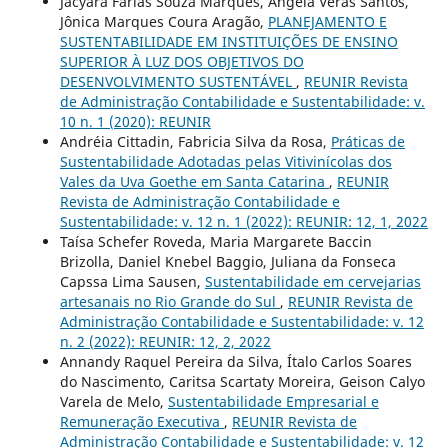
Jacyara Farias Souza Marques, Ângela Veras Santos,
Jônica Marques Coura Aragão,
PLANEJAMENTO E
SUSTENTABILIDADE EM INSTITUIÇÕES DE ENSINO
SUPERIOR À LUZ DOS OBJETIVOS DO
DESENVOLVIMENTO SUSTENTÁVEL
,
REUNIR Revista
de Administração Contabilidade e Sustentabilidade: v.
10 n. 1 (2020): REUNIR
Andréia Cittadin, Fabricia Silva da Rosa,
Práticas de
Sustentabilidade Adotadas pelas Vitivinícolas dos
Vales da Uva Goethe em Santa Catarina
,
REUNIR
Revista de Administração Contabilidade e
Sustentabilidade: v. 12 n. 1 (2022): REUNIR: 12, 1, 2022
Taísa Schefer Roveda, Maria Margarete Baccin
Brizolla, Daniel Knebel Baggio, Juliana da Fonseca
Capssa Lima Sausen,
Sustentabilidade em cervejarias
artesanais no Rio Grande do Sul
,
REUNIR Revista de
Administração Contabilidade e Sustentabilidade: v. 12
n. 2 (2022): REUNIR: 12, 2, 2022
Annandy Raquel Pereira da Silva, Ítalo Carlos Soares
do Nascimento, Caritsa Scartaty Moreira, Geison Calyo
Varela de Melo,
Sustentabilidade Empresarial e
Remuneração Executiva
,
REUNIR Revista de
Administração Contabilidade e Sustentabilidade: v. 12