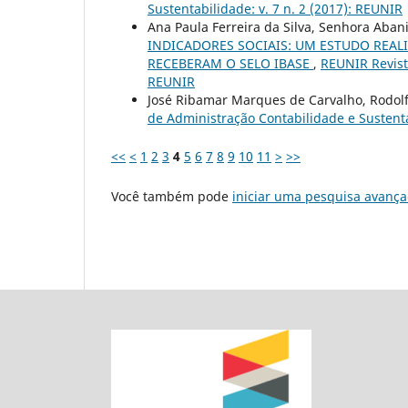
Sustentabilidade: v. 7 n. 2 (2017): REUNIR
Ana Paula Ferreira da Silva, Senhora Abani 
INDICADORES SOCIAIS: UM ESTUDO REAL
RECEBERAM O SELO IBASE
,
REUNIR Revista
REUNIR
José Ribamar Marques de Carvalho, Rodolf
de Administração Contabilidade e Sustenta
<<
<
1
2
3
4
5
6
7
8
9
10
11
>
>>
Você também pode
iniciar uma pesquisa avança