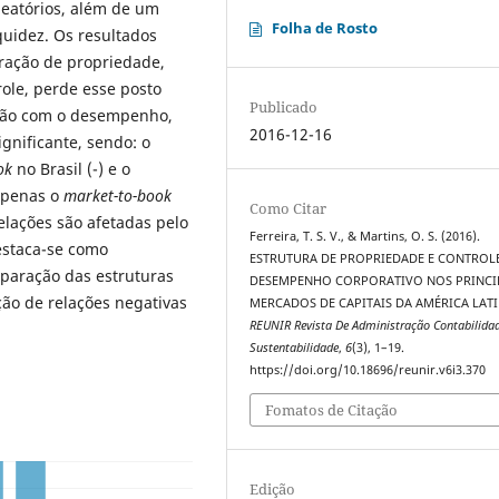
leatórios, além de um
Folha de Rosto
quidez. Os resultados
ração de propriedade,
ole, perde esse posto
Publicado
ação com o desempenho,
2016-12-16
gnificante, sendo: o
ok
no Brasil (-) e o
 apenas o
market-to-book
Como Citar
elações são afetadas pelo
Ferreira, T. S. V., & Martins, O. S. (2016).
estaca-se como
ESTRUTURA DE PROPRIEDADE E CONTROLE
mparação das estruturas
DESEMPENHO CORPORATIVO NOS PRINCI
ção de relações negativas
MERCADOS DE CAPITAIS DA AMÉRICA LATI
REUNIR Revista De Administração Contabilida
Sustentabilidade
,
6
(3), 1–19.
https://doi.org/10.18696/reunir.v6i3.370
Fomatos de Citação
Edição