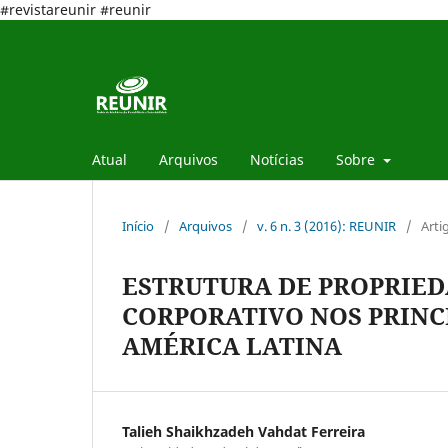
#revistareunir #reunir
Atual
Arquivos
Notícias
Sobre
Início
/
Arquivos
/
v. 6 n. 3 (2016): REUNIR
/
Arti
ESTRUTURA DE PROPRIED
CORPORATIVO NOS PRINCI
AMÉRICA LATINA
Talieh Shaikhzadeh Vahdat Ferreira