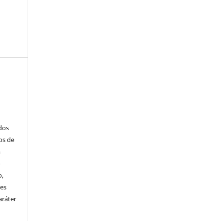
ados
os de
m
o
o,
ões
aráter