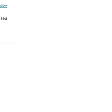
tive
 seu