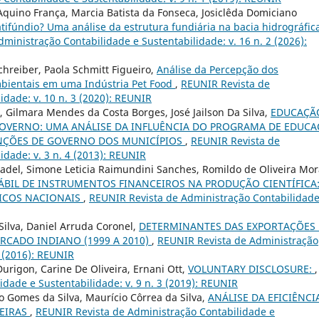
 Aquino França, Marcia Batista da Fonseca, Josiclêda Domiciano
atifúndio? Uma análise da estrutura fundiária na bacia hidrográfic
ministração Contabilidade e Sustentabilidade: v. 16 n. 2 (2026):
hreiber, Paola Schmitt Figueiro,
Análise da Percepção dos
mbientais em uma Indústria Pet Food
,
REUNIR Revista de
idade: v. 10 n. 3 (2020): REUNIR
a, Gilmara Mendes da Costa Borges, José Jailson Da Silva,
EDUCAÇÃ
 GOVERNO: UMA ANÁLISE DA INFLUÊNCIA DO PROGRAMA DE EDUC
UNÇÕES DE GOVERNO DOS MUNICÍPIOS
,
REUNIR Revista de
idade: v. 3 n. 4 (2013): REUNIR
 Fadel, Simone Leticia Raimundini Sanches, Romildo de Oliveira Mor
BIL DE INSTRUMENTOS FINANCEIROS NA PRODUÇÃO CIENTÍFICA
DICOS NACIONAIS
,
REUNIR Revista de Administração Contabilidade
ilva, Daniel Arruda Coronel,
DETERMINANTES DAS EXPORTAÇÕES
RCADO INDIANO (1999 A 2010)
,
REUNIR Revista de Administração
1 (2016): REUNIR
rigon, Carine De Oliveira, Ernani Ott,
VOLUNTARY DISCLOSURE:
,
dade e Sustentabilidade: v. 9 n. 3 (2019): REUNIR
io Gomes da Silva, Maurício Côrrea da Silva,
ANÁLISE DA EFICIÊNCI
LEIRAS
,
REUNIR Revista de Administração Contabilidade e