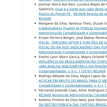
Josimar Vieira dos Reis, Luciana Mayla de
Galvíncio,
Qual é a parte que cabe deste l
Riacho do Pontal-PE
,
REUNIR Revista de Ad
REUNIR
Margane da Silva, Vanessa Theis, Dusan Sc
Colaboradores Quanto às Práticas Socioa
Administração Contabilidade e Sustentabil
Erivan Ferreira Borges, José Matias Pereir
FISCAL, TERCEIRO SETOR E FUNÇÕES DE
FISCAL DO RN NOS INDICADORES DAS F
Administração Contabilidade e Sustentabil
Evelini Lauri Morri Garcia, Mayra Orlandi
INFLUÊNCIA DA REGULAMENTAÇÃO CONTÁ
UMA ANÁLISE BIBLIOMÉTRICA EM PERIÓ
Sustentabilidade: v. 6 n. 1 (2016): REUNIR
Rodrigo Abbade da Silva, Mygre Lopes da S
AÇÚCAR EM BRUTO DO BRASIL PARA O ME
Contabilidade e Sustentabilidade: v. 6 n. 
Fernanda Josende Coan, Almir Rodrigues Du
REUNIR Revista de Administração Contabili
Antonio Firmino da Silva Neto, José Dionís
DA GESTÃO PÚBLICA DAS CAPITAIS BRASI