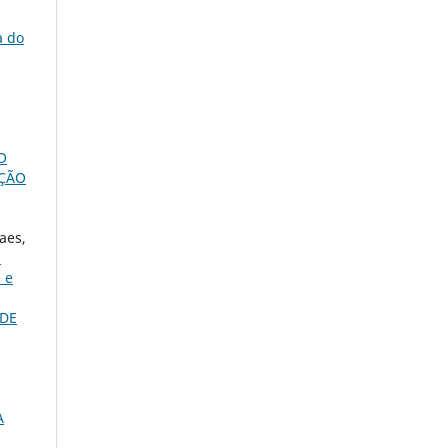
a do
O
AÇÃO
aes,
:
 e
 DE
A