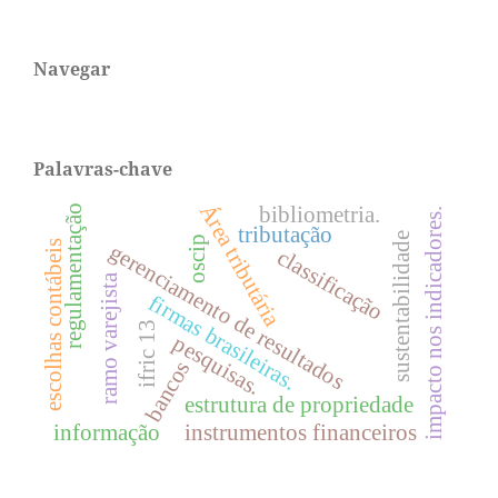
Navegar
Palavras-chave
Área tributária
regulamentação
bibliometria.
impacto nos indicadores.
tributação
sustentabilidade
oscip
escolhas contábeis
gerenciamento de resultados
classificação
ramo varejista
firmas brasileiras.
ifric 13
pesquisas.
bancos
estrutura de propriedade
informação
instrumentos financeiros