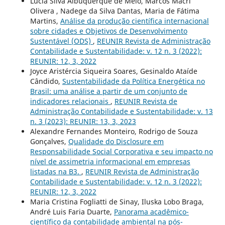
Lúcia Silva Albuquerque de Melo, Marcos Macri
Olivera , Nadege da Silva Dantas, Maria de Fátima
Martins,
Análise da produção científica internacional
sobre cidades e Objetivos de Desenvolvimento
Sustentável (ODS)
,
REUNIR Revista de Administração
Contabilidade e Sustentabilidade: v. 12 n. 3 (2022):
REUNIR: 12, 3, 2022
Joyce Aristércia Siqueira Soares, Gesinaldo Ataíde
Cândido,
Sustentabilidade da Política Energética no
Brasil: uma análise a partir de um conjunto de
indicadores relacionais
,
REUNIR Revista de
Administração Contabilidade e Sustentabilidade: v. 13
n. 3 (2023): REUNIR: 13, 3, 2023
Alexandre Fernandes Monteiro, Rodrigo de Souza
Gonçalves,
Qualidade do Disclosure em
Responsabilidade Social Corporativa e seu impacto no
nível de assimetria informacional em empresas
listadas na B3.
,
REUNIR Revista de Administração
Contabilidade e Sustentabilidade: v. 12 n. 3 (2022):
REUNIR: 12, 3, 2022
Maria Cristina Fogliatti de Sinay, Iluska Lobo Braga,
André Luis Faria Duarte,
Panorama acadêmico-
científico da contabilidade ambiental na pós-