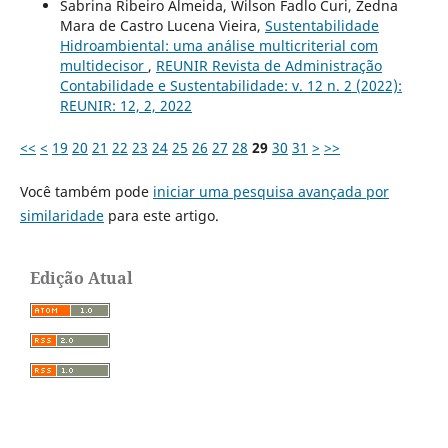
Sabrina Ribeiro Almeida, Wilson Fadlo Curi, Zedna
Mara de Castro Lucena Vieira,
Sustentabilidade
Hidroambiental: uma análise multicriterial com
multidecisor
,
REUNIR Revista de Administração
Contabilidade e Sustentabilidade: v. 12 n. 2 (2022):
REUNIR: 12, 2, 2022
<<
<
19
20
21
22
23
24
25
26
27
28
29
30
31
>
>>
Você também pode
iniciar uma pesquisa avançada por
similaridade
para este artigo.
Edição Atual