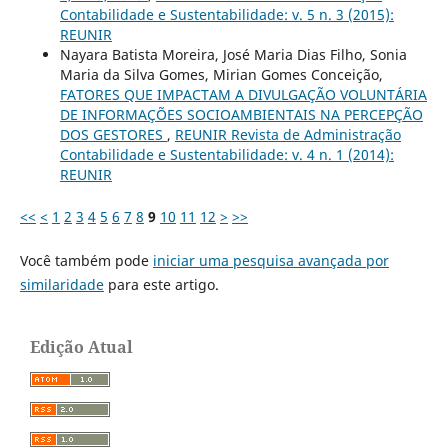
Contabilidade e Sustentabilidade: v. 5 n. 3 (2015):
REUNIR
Nayara Batista Moreira, José Maria Dias Filho, Sonia
Maria da Silva Gomes, Mirian Gomes Conceição,
FATORES QUE IMPACTAM A DIVULGAÇÃO VOLUNTÁRIA
DE INFORMAÇÕES SOCIOAMBIENTAIS NA PERCEPÇÃO
DOS GESTORES
,
REUNIR Revista de Administração
Contabilidade e Sustentabilidade: v. 4 n. 1 (2014):
REUNIR
<<
<
1
2
3
4
5
6
7
8
9
10
11
12
>
>>
Você também pode
iniciar uma pesquisa avançada por
similaridade
para este artigo.
Edição Atual