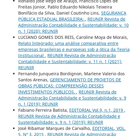
Ronaldo José Rêgo de Araújo, Francisco Lopes de
Freitas Júnior, Pablo Eduardo Nikolais Teixeira
Bonifácio da Silva, Daniel Coutinho Lins,
SEGURANÇA
PÚBLICA ESTADUAL BRASILEIRA:
,
REUNIR Revista de
Administração Contabilidade e Sustentabilidade: v. 10
n. 1 (2020): REUNIR
LUCIANO GOMES DOS REIS, Caroline Moya de Morais,
Relato Integrado: uma análise comparativa entre
empresas brasileiras e europeias sob a ótica da Teoria
Institucional
,
REUNIR Revista de Administração
Contabilidade e Sustentabilidade: v. 11 n. 1 (2021):
REUNIR
Fernando Junqueira Bordignon, Marlene Valerio dos
Santos Arenas,
GERENCIAMENTO DE PROJETOS DE
OBRAS PÚBLICAS: COMPREENSÃO DESSES
INVESTIMENTOS PÚBLICOS.
,
REUNIR Revista de
Administração Contabilidade e Sustentabilidade: v. 9
n. 1 (2019): REUNIR
Fabiano Ferreira Batista,
EDITORIAL Vol.9, n.1, 2019
,
REUNIR Revista de Administração Contabilidade e
Sustentabilidade: v. 9 n. 1 (2019): REUNIR
José Ribamar Marques de Carvalho,
EDITORIAL, VOL.
5, Nº 3, 2015
,
REUNIR Revista de Administração