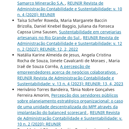
Samarco Mineração S.A.
,
REUNIR Revista de
Administração Contabilidade e Sustentabilidade: v. 10
n. 4 (2020): REUNIR
Taísa Schefer Roveda, Maria Margarete Baccin
Brizolla, Daniel Knebel Baggio, Juliana da Fonseca
Capssa Lima Sausen,
Sustentabilidade em cervejarias
artesanais no Rio Grande do Sul
,
REUNIR Revista de
Administração Contabilidade e Sustentabilidade: v. 12
n. 2 (2022): REUNIR: 12, 2, 2022
Natália Karine Almeida de Jesus, Angela Cristina
Rocha de Souza, Ionete Cavalcanti de Moraes , Maria
Iraê de Souza Corrêa,
A percepção de
empreendedores acerca de negócios colaborativos
,
REUNIR Revista de Administração Contabilidade e
Sustentabilidade: v. 13 n. 4 (2023): REUNIR: 13, 4, 2023
Herivânio Torres Bandeira, Tânia Nobre Gonçalves
Ferreira Amorim,
Percepção dos servidores públicos
sobre planejamento estratégico organizacional: o caso
de uma unidade descentralizada do MPF através da
implantação do balanced scorecard
,
REUNIR Revista
de Administração Contabilidade e Sustentabilidade: v.
10 n. 2 (2020): REUNIR