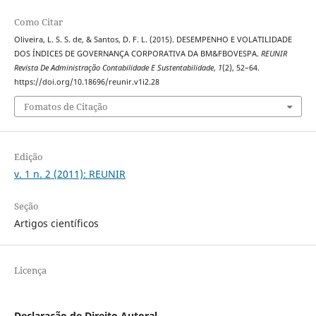
Como Citar
Oliveira, L. S. S. de, & Santos, D. F. L. (2015). DESEMPENHO E VOLATILIDADE
DOS ÍNDICES DE GOVERNANÇA CORPORATIVA DA BM&FBOVESPA.
REUNIR
Revista De Administração Contabilidade E Sustentabilidade
,
1
(2), 52–64.
https://doi.org/10.18696/reunir.v1i2.28
Fomatos de Citação
Edição
v. 1 n. 2 (2011): REUNIR
Seção
Artigos científicos
Licença
Declaração de Direito Autoral