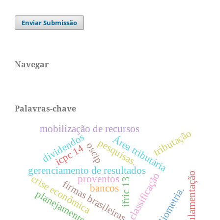
Enviar Submissão
Navegar
Palavras-chave
mobilização de recursos
tributação
dividendos
Área tributária
pesquisas.
oscip
icpc 14
gerenciamento de resultados
regulamentação
classificação
crise econômica
proventos
ifric 13
firmas brasileiras.
bancos
bibliometria.
planejamento