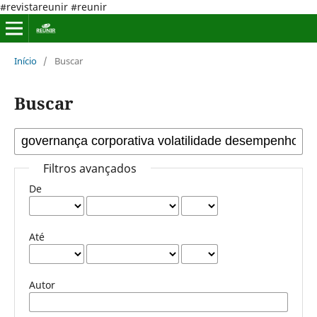
#revistareunir #reunir
Início
/
Buscar
Buscar
Filtros avançados
De
Até
Autor