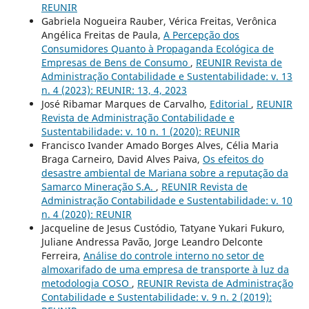
REUNIR
Gabriela Nogueira Rauber, Vérica Freitas, Verônica
Angélica Freitas de Paula,
A Percepção dos
Consumidores Quanto à Propaganda Ecológica de
Empresas de Bens de Consumo
,
REUNIR Revista de
Administração Contabilidade e Sustentabilidade: v. 13
n. 4 (2023): REUNIR: 13, 4, 2023
José Ribamar Marques de Carvalho,
Editorial
,
REUNIR
Revista de Administração Contabilidade e
Sustentabilidade: v. 10 n. 1 (2020): REUNIR
Francisco Ivander Amado Borges Alves, Célia Maria
Braga Carneiro, David Alves Paiva,
Os efeitos do
desastre ambiental de Mariana sobre a reputação da
Samarco Mineração S.A.
,
REUNIR Revista de
Administração Contabilidade e Sustentabilidade: v. 10
n. 4 (2020): REUNIR
Jacqueline de Jesus Custódio, Tatyane Yukari Fukuro,
Juliane Andressa Pavão, Jorge Leandro Delconte
Ferreira,
Análise do controle interno no setor de
almoxarifado de uma empresa de transporte à luz da
metodologia COSO
,
REUNIR Revista de Administração
Contabilidade e Sustentabilidade: v. 9 n. 2 (2019):