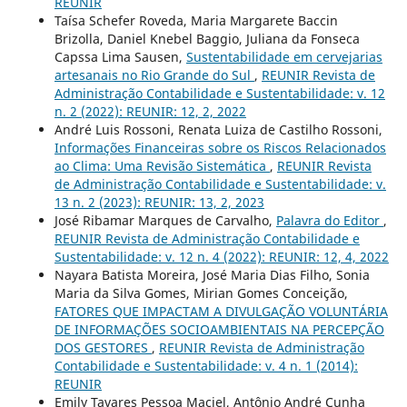
REUNIR
Taísa Schefer Roveda, Maria Margarete Baccin
Brizolla, Daniel Knebel Baggio, Juliana da Fonseca
Capssa Lima Sausen,
Sustentabilidade em cervejarias
artesanais no Rio Grande do Sul
,
REUNIR Revista de
Administração Contabilidade e Sustentabilidade: v. 12
n. 2 (2022): REUNIR: 12, 2, 2022
André Luis Rossoni, Renata Luiza de Castilho Rossoni,
Informações Financeiras sobre os Riscos Relacionados
ao Clima: Uma Revisão Sistemática
,
REUNIR Revista
de Administração Contabilidade e Sustentabilidade: v.
13 n. 2 (2023): REUNIR: 13, 2, 2023
José Ribamar Marques de Carvalho,
Palavra do Editor
,
REUNIR Revista de Administração Contabilidade e
Sustentabilidade: v. 12 n. 4 (2022): REUNIR: 12, 4, 2022
Nayara Batista Moreira, José Maria Dias Filho, Sonia
Maria da Silva Gomes, Mirian Gomes Conceição,
FATORES QUE IMPACTAM A DIVULGAÇÃO VOLUNTÁRIA
DE INFORMAÇÕES SOCIOAMBIENTAIS NA PERCEPÇÃO
DOS GESTORES
,
REUNIR Revista de Administração
Contabilidade e Sustentabilidade: v. 4 n. 1 (2014):
REUNIR
Emily Tavares Pessoa Maciel, Antônio André Cunha