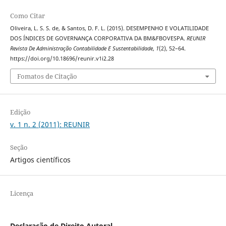
Como Citar
Oliveira, L. S. S. de, & Santos, D. F. L. (2015). DESEMPENHO E VOLATILIDADE
DOS ÍNDICES DE GOVERNANÇA CORPORATIVA DA BM&FBOVESPA.
REUNIR
Revista De Administração Contabilidade E Sustentabilidade
,
1
(2), 52–64.
https://doi.org/10.18696/reunir.v1i2.28
Fomatos de Citação
Edição
v. 1 n. 2 (2011): REUNIR
Seção
Artigos científicos
Licença
Declaração de Direito Autoral