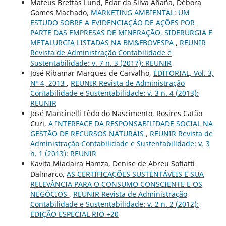
Mateus Brettas Lund, Edar da Silva Añaña, Débora
Gomes Machado,
MARKETING AMBIENTAL: UM
ESTUDO SOBRE A EVIDENCIAÇÃO DE AÇÕES POR
PARTE DAS EMPRESAS DE MINERAÇÃO, SIDERURGIA E
METALURGIA LISTADAS NA BM&FBOVESPA
,
REUNIR
Revista de Administração Contabilidade e
Sustentabilidade: v. 7 n. 3 (2017): REUNIR
José Ribamar Marques de Carvalho,
EDITORIAL, Vol. 3,
Nº 4, 2013
,
REUNIR Revista de Administração
Contabilidade e Sustentabilidade: v. 3 n. 4 (2013):
REUNIR
José Mancinelli Lêdo do Nascimento, Rosires Catão
Curi,
A INTERFACE DA RESPONSABILIDADE SOCIAL NA
GESTÃO DE RECURSOS NATURAIS
,
REUNIR Revista de
Administração Contabilidade e Sustentabilidade: v. 3
n. 1 (2013): REUNIR
Kavita Miadaira Hamza, Denise de Abreu Sofiatti
Dalmarco,
AS CERTIFICAÇÕES SUSTENTÁVEIS E SUA
RELEVÂNCIA PARA O CONSUMO CONSCIENTE E OS
NEGÓCIOS
,
REUNIR Revista de Administração
Contabilidade e Sustentabilidade: v. 2 n. 2 (2012):
EDIÇÃO ESPECIAL RIO +20