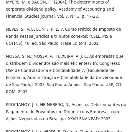
MYERS, M. e BACON, F.; (2004), The determinants of
corporate dividend policy, Academy of Accounting and
Financial Studies Journal, Vol. 8, N.º 3, p. 17-28.
NEVES, S.; VICECONTI, P. E. V. Curso Prático de Imposto de
Renda Pessoa Jurídica e tributos conexos: (CSLL, PIS e
COFINS). 10. ed. São Paulo: Frase Editora, 2003
NOSSA, S. N.; NOSSA, V.; TEIXEIRA, A. J. C. As empresas que
distribuem dividendos são mais eficientes? In: Congresso
USP de Controladoria e Contabilidade,7, (Faculdade de
Economia, Administração e Contabilidade da Universidade
de São Paulo), 2007, São Paulo. Anais... São Paulo: USP, CD-
ROM. 2007.
PROCIANOY, J. L; HEINEBERG, R., Aspectos Determinantes do
Pagamento de Proventos em Dinheiro das Empresas com
Ações Negociadas na Bovespa. XXVII ENANPAD; 2003.
PROCIANOY, J. L. e VERDI, R. O efeito Clientela no Mercado