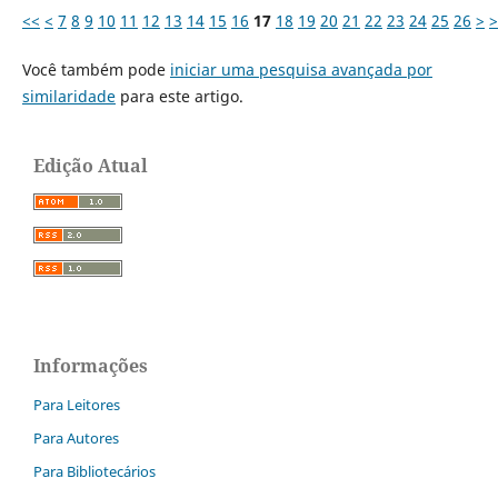
<<
<
7
8
9
10
11
12
13
14
15
16
17
18
19
20
21
22
23
24
25
26
>
>
Você também pode
iniciar uma pesquisa avançada por
similaridade
para este artigo.
Edição Atual
Informações
Para Leitores
Para Autores
Para Bibliotecários