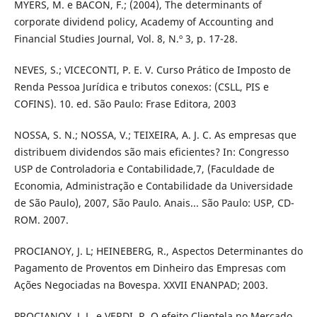
MYERS, M. e BACON, F.; (2004), The determinants of
corporate dividend policy, Academy of Accounting and
Financial Studies Journal, Vol. 8, N.º 3, p. 17-28.
NEVES, S.; VICECONTI, P. E. V. Curso Prático de Imposto de
Renda Pessoa Jurídica e tributos conexos: (CSLL, PIS e
COFINS). 10. ed. São Paulo: Frase Editora, 2003
NOSSA, S. N.; NOSSA, V.; TEIXEIRA, A. J. C. As empresas que
distribuem dividendos são mais eficientes? In: Congresso
USP de Controladoria e Contabilidade,7, (Faculdade de
Economia, Administração e Contabilidade da Universidade
de São Paulo), 2007, São Paulo. Anais... São Paulo: USP, CD-
ROM. 2007.
PROCIANOY, J. L; HEINEBERG, R., Aspectos Determinantes do
Pagamento de Proventos em Dinheiro das Empresas com
Ações Negociadas na Bovespa. XXVII ENANPAD; 2003.
PROCIANOY, J. L. e VERDI, R. O efeito Clientela no Mercado