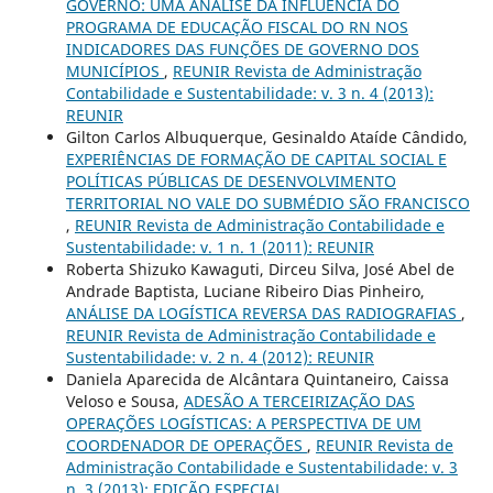
GOVERNO: UMA ANÁLISE DA INFLUÊNCIA DO
PROGRAMA DE EDUCAÇÃO FISCAL DO RN NOS
INDICADORES DAS FUNÇÕES DE GOVERNO DOS
MUNICÍPIOS
,
REUNIR Revista de Administração
Contabilidade e Sustentabilidade: v. 3 n. 4 (2013):
REUNIR
Gilton Carlos Albuquerque, Gesinaldo Ataíde Cândido,
EXPERIÊNCIAS DE FORMAÇÃO DE CAPITAL SOCIAL E
POLÍTICAS PÚBLICAS DE DESENVOLVIMENTO
TERRITORIAL NO VALE DO SUBMÉDIO SÃO FRANCISCO
,
REUNIR Revista de Administração Contabilidade e
Sustentabilidade: v. 1 n. 1 (2011): REUNIR
Roberta Shizuko Kawaguti, Dirceu Silva, José Abel de
Andrade Baptista, Luciane Ribeiro Dias Pinheiro,
ANÁLISE DA LOGÍSTICA REVERSA DAS RADIOGRAFIAS
,
REUNIR Revista de Administração Contabilidade e
Sustentabilidade: v. 2 n. 4 (2012): REUNIR
Daniela Aparecida de Alcântara Quintaneiro, Caissa
Veloso e Sousa,
ADESÃO A TERCEIRIZAÇÃO DAS
OPERAÇÕES LOGÍSTICAS: A PERSPECTIVA DE UM
COORDENADOR DE OPERAÇÕES
,
REUNIR Revista de
Administração Contabilidade e Sustentabilidade: v. 3
n. 3 (2013): EDIÇÃO ESPECIAL