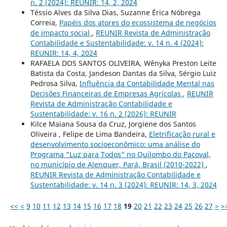
n. 2 (2024): REUNIR: 14, 2, 2024
Téssio Alves da Silva Dias, Suzanne Érica Nóbrega
Correia,
Papéis dos atores do ecossistema de negócios
de impacto social
,
REUNIR Revista de Administração
Contabilidade e Sustentabilidade: v. 14 n. 4 (2024):
REUNIR: 14, 4, 2024
RAFAELA DOS SANTOS OLIVEIRA, Wênyka Preston Leite
Batista da Costa, Jandeson Dantas da Silva, Sérgio Luiz
Pedrosa Silva,
Influência da Contabilidade Mental nas
Decisões Financeiras de Empresas Agrícolas
,
REUNIR
Revista de Administração Contabilidade e
Sustentabilidade: v. 16 n. 2 (2026): REUNIR
Kilce Maiana Sousa da Cruz, Jorgiene dos Santos
Oliveira , Felipe de Lima Bandeira,
Eletrificação rural e
desenvolvimento socioeconômico: uma análise do
Programa “Luz para Todos” no Quilombo do Pacoval,
no município de Alenquer, Pará, Brasil (2010-2022)
,
REUNIR Revista de Administração Contabilidade e
Sustentabilidade: v. 14 n. 3 (2024): REUNIR: 14, 3, 2024
<<
<
9
10
11
12
13
14
15
16
17
18
19
20
21
22
23
24
25
26
27
>
>