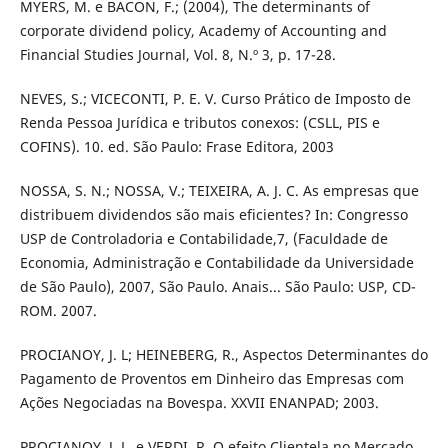
MYERS, M. e BACON, F.; (2004), The determinants of
corporate dividend policy, Academy of Accounting and
Financial Studies Journal, Vol. 8, N.º 3, p. 17-28.
NEVES, S.; VICECONTI, P. E. V. Curso Prático de Imposto de
Renda Pessoa Jurídica e tributos conexos: (CSLL, PIS e
COFINS). 10. ed. São Paulo: Frase Editora, 2003
NOSSA, S. N.; NOSSA, V.; TEIXEIRA, A. J. C. As empresas que
distribuem dividendos são mais eficientes? In: Congresso
USP de Controladoria e Contabilidade,7, (Faculdade de
Economia, Administração e Contabilidade da Universidade
de São Paulo), 2007, São Paulo. Anais... São Paulo: USP, CD-
ROM. 2007.
PROCIANOY, J. L; HEINEBERG, R., Aspectos Determinantes do
Pagamento de Proventos em Dinheiro das Empresas com
Ações Negociadas na Bovespa. XXVII ENANPAD; 2003.
PROCIANOY, J. L. e VERDI, R. O efeito Clientela no Mercado