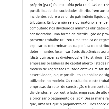
próprio (JSCP) foi instituída pela Lei 9.249 de 1.
possibilidade das sociedades distribuírem aos se
incidentes sobre o valor do patrimônio líquido,
tributária. Embora não seja obrigatório, a lei pe
computado nos dividendos mínimos obrigatórios
considerados uma forma de distribuição de prov
presente trabalho utilizou uma técnica de regres
explicar os determinantes da política de distrib
determinantes foram variáveis dicotômicas assu
(distribuir apenas dividendos) e 1 (distribuir JS
empresas brasileiras de capital aberto listada
modelo de regressão utilizado obteve um satisfa
assertividade, o que possibilitou a análise da si
utilizadas no modelo. Os resultados deste trab
empresas do setor de construção e transporte t
dividendos, e, por outro lado, empresas de alt
a priorizar o pagamento de JSCP. Dessa maneira
que, uma vez que o pagamento de juros sobre ca