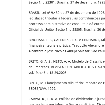
Seção 1, p 22301, Brasília, 37 de dezembro, 1995
BRASIL. Lei nº 9.430 de 27 de dezembro de 1996
legislação tributária federal, as contribuições p
processo administrativo de consulta e dá outras 
Oficial da União, Seção 1, p 28805, Brasília, 30
BRIGHAM, E. F., GAPENSKI, L. C. e EHRHARDT, Mi
financeira: teoria e prática. Tradução Alexandr
Alcântara e José Nicolas Albuja Salazar. São Paul
BRITO, G. A. S.; NETO, A. A. Modelo de Classific
de Empresas. REVISTA CONTABILIDADE & FINANÇA
vol.19.n.46.p.18-29.2008.
BRITO, M. Planejamento tributário: imposto de r
SEDES/UVV, 1999.
CARVALHO, E. R. A. Política de dividendos e juros
um modelo com informações assimétricas. Disse