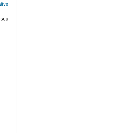
tive
 seu