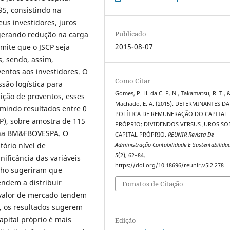
995, consistindo na
us investidores, juros
Publicado
 gerando redução na carga
2015-08-07
rmite que o JSCP seja
, sendo, assim,
entos aos investidores. O
Como Citar
são logística para
Gomes, P. H. da C. P. N., Takamatsu, R. T., 
uição de proventos, esses
Machado, E. A. (2015). DETERMINANTES DA
mindo resultados entre 0
POLÍTICA DE REMUNERAÇÃO DO CAPITAL
CP), sobre amostra de 115
PRÓPRIO: DIVIDENDOS VERSUS JUROS SO
s na BM&FBOVESPA. O
CAPITAL PRÓPRIO.
REUNIR Revista De
tório nível de
Administração Contabilidade E Sustentabilida
5
(2), 62–84.
gnificância das variáveis
https://doi.org/10.18696/reunir.v5i2.278
alho sugeriram que
endem a distribuir
Fomatos de Citação
o valor de mercado tendem
, os resultados sugerem
pital próprio é mais
Edição