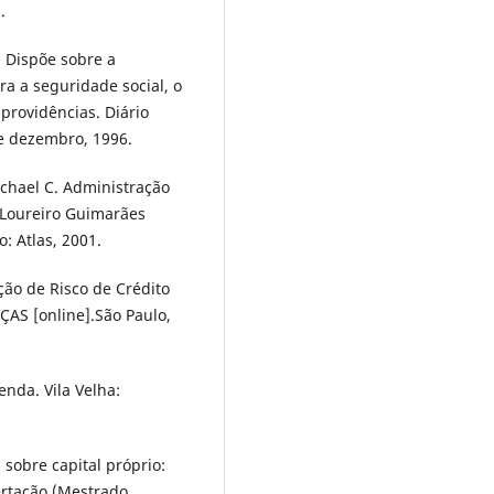
.
. Dispõe sobre a
ara a seguridade social, o
providências. Diário
 de dezembro, 1996.
chael C. Administração
e Loureiro Guimarães
o: Atlas, 2001.
ação de Risco de Crédito
S [online].São Paulo,
enda. Vila Velha:
 sobre capital próprio:
rtação (Mestrado,