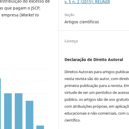
istribuição do excesso de
v. 5 n. 2 (2015): REUNIR
sas que pagam o JSCP,
Seção
 empresa (
Market to
Artigos científicos
Licença
Declaração de Direito Autoral
Direitos Autorais para artigos public
nesta revista são do autor, com direit
primeira publicação para a revista. E
virtude de ser um periódico de acess
público, os artigos são de uso gratuit
com atribuições próprias, em aplicaç
educacionais e não-comerciais, com c
científico.