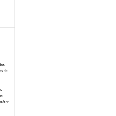
ados
os de
m
o
o,
ões
aráter