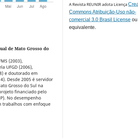
A Revista REUNIR adota Licença
Crea
Commons Atribuição-Uso não-
comercial 3.0 Brasil License
ou
equivalente.
dual de Mato Grosso do
FMS (2003),
ela UFGD (2006),
8) e doutorado em
4). Desde 2005 é servidor
Mato Grosso do Sul na
rojeto financiado pelo
EP). No desempenho
m trabalhos com enfoque