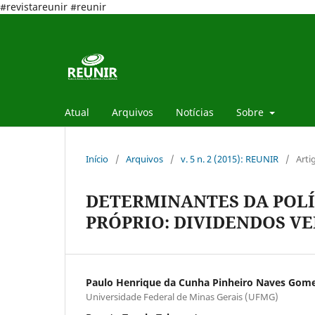
#revistareunir #reunir
Atual
Arquivos
Notícias
Sobre
Início
/
Arquivos
/
v. 5 n. 2 (2015): REUNIR
/
Arti
DETERMINANTES DA POLÍ
PRÓPRIO: DIVIDENDOS VE
Paulo Henrique da Cunha Pinheiro Naves Gom
Universidade Federal de Minas Gerais (UFMG)