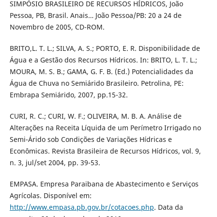
SIMPÓSIO BRASILEIRO DE RECURSOS HÍDRICOS, João
Pessoa, PB, Brasil. Anais… João Pessoa/PB: 20 a 24 de
Novembro de 2005, CD-ROM.
BRITO,L. T. L.; SILVA, A. S.; PORTO, E. R. Disponibilidade de
Água e a Gestão dos Recursos Hídricos. In: BRITO, L. T. L.;
MOURA, M. S. B.; GAMA, G. F. B. (Ed.) Potencialidades da
Água de Chuva no Semiárido Brasileiro. Petrolina, PE:
Embrapa Semiárido, 2007, pp.15-32.
CURI, R. C.; CURI, W. F.; OLIVEIRA, M. B. A. Análise de
Alterações na Receita Líquida de um Perímetro Irrigado no
Semi-Árido sob Condições de Variações Hídricas e
Econômicas. Revista Brasileira de Recursos Hídricos, vol. 9,
n. 3, jul/set 2004, pp. 39-53.
EMPASA. Empresa Paraibana de Abastecimento e Serviços
Agrícolas. Disponível em:
http://www.empasa.pb.gov.br/cotacoes.php
. Data da