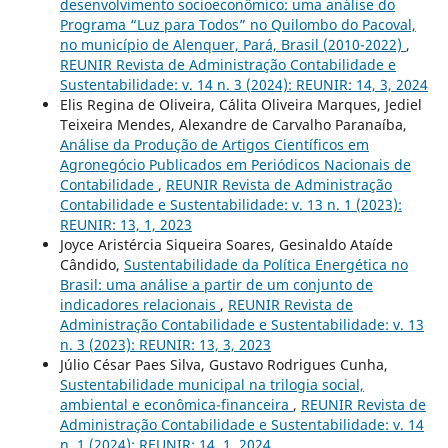
desenvolvimento socioeconômico: uma análise do
Programa “Luz para Todos” no Quilombo do Pacoval,
no município de Alenquer, Pará, Brasil (2010-2022)
,
REUNIR Revista de Administração Contabilidade e
Sustentabilidade: v. 14 n. 3 (2024): REUNIR: 14, 3, 2024
Elis Regina de Oliveira, Cálita Oliveira Marques, Jediel
Teixeira Mendes, Alexandre de Carvalho Paranaíba,
Análise da Produção de Artigos Científicos em
Agronegócio Publicados em Periódicos Nacionais de
Contabilidade
,
REUNIR Revista de Administração
Contabilidade e Sustentabilidade: v. 13 n. 1 (2023):
REUNIR: 13, 1, 2023
Joyce Aristércia Siqueira Soares, Gesinaldo Ataíde
Cândido,
Sustentabilidade da Política Energética no
Brasil: uma análise a partir de um conjunto de
indicadores relacionais
,
REUNIR Revista de
Administração Contabilidade e Sustentabilidade: v. 13
n. 3 (2023): REUNIR: 13, 3, 2023
Júlio César Paes Silva, Gustavo Rodrigues Cunha,
Sustentabilidade municipal na trilogia social,
ambiental e econômica-financeira
,
REUNIR Revista de
Administração Contabilidade e Sustentabilidade: v. 14
n. 1 (2024): REUNIR: 14, 1, 2024