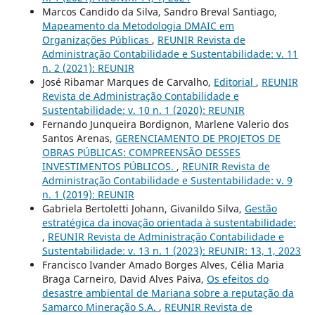
Marcos Candido da Silva, Sandro Breval Santiago,
Mapeamento da Metodologia DMAIC em
Organizações Públicas
,
REUNIR Revista de
Administração Contabilidade e Sustentabilidade: v. 11
n. 2 (2021): REUNIR
José Ribamar Marques de Carvalho,
Editorial
,
REUNIR
Revista de Administração Contabilidade e
Sustentabilidade: v. 10 n. 1 (2020): REUNIR
Fernando Junqueira Bordignon, Marlene Valerio dos
Santos Arenas,
GERENCIAMENTO DE PROJETOS DE
OBRAS PÚBLICAS: COMPREENSÃO DESSES
INVESTIMENTOS PÚBLICOS.
,
REUNIR Revista de
Administração Contabilidade e Sustentabilidade: v. 9
n. 1 (2019): REUNIR
Gabriela Bertoletti Johann, Givanildo Silva,
Gestão
estratégica da inovação orientada à sustentabilidade:
,
REUNIR Revista de Administração Contabilidade e
Sustentabilidade: v. 13 n. 1 (2023): REUNIR: 13, 1, 2023
Francisco Ivander Amado Borges Alves, Célia Maria
Braga Carneiro, David Alves Paiva,
Os efeitos do
desastre ambiental de Mariana sobre a reputação da
Samarco Mineração S.A.
,
REUNIR Revista de