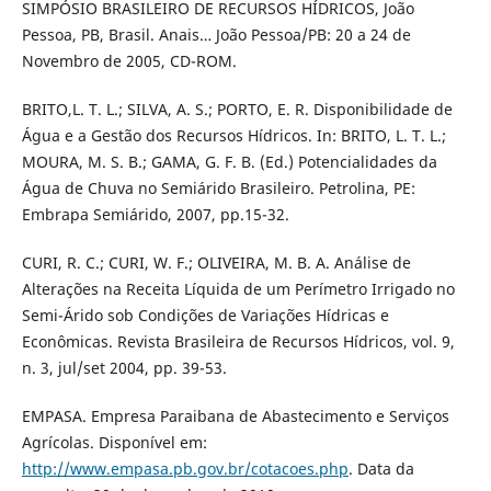
SIMPÓSIO BRASILEIRO DE RECURSOS HÍDRICOS, João
Pessoa, PB, Brasil. Anais… João Pessoa/PB: 20 a 24 de
Novembro de 2005, CD-ROM.
BRITO,L. T. L.; SILVA, A. S.; PORTO, E. R. Disponibilidade de
Água e a Gestão dos Recursos Hídricos. In: BRITO, L. T. L.;
MOURA, M. S. B.; GAMA, G. F. B. (Ed.) Potencialidades da
Água de Chuva no Semiárido Brasileiro. Petrolina, PE:
Embrapa Semiárido, 2007, pp.15-32.
CURI, R. C.; CURI, W. F.; OLIVEIRA, M. B. A. Análise de
Alterações na Receita Líquida de um Perímetro Irrigado no
Semi-Árido sob Condições de Variações Hídricas e
Econômicas. Revista Brasileira de Recursos Hídricos, vol. 9,
n. 3, jul/set 2004, pp. 39-53.
EMPASA. Empresa Paraibana de Abastecimento e Serviços
Agrícolas. Disponível em:
http://www.empasa.pb.gov.br/cotacoes.php
. Data da