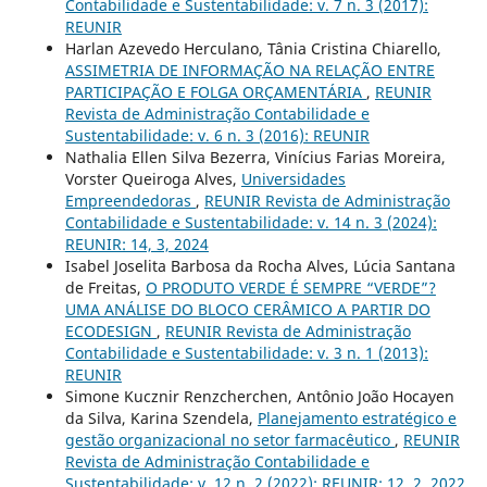
Contabilidade e Sustentabilidade: v. 7 n. 3 (2017):
REUNIR
Harlan Azevedo Herculano, Tânia Cristina Chiarello,
ASSIMETRIA DE INFORMAÇÃO NA RELAÇÃO ENTRE
PARTICIPAÇÃO E FOLGA ORÇAMENTÁRIA
,
REUNIR
Revista de Administração Contabilidade e
Sustentabilidade: v. 6 n. 3 (2016): REUNIR
Nathalia Ellen Silva Bezerra, Vinícius Farias Moreira,
Vorster Queiroga Alves,
Universidades
Empreendedoras
,
REUNIR Revista de Administração
Contabilidade e Sustentabilidade: v. 14 n. 3 (2024):
REUNIR: 14, 3, 2024
Isabel Joselita Barbosa da Rocha Alves, Lúcia Santana
de Freitas,
O PRODUTO VERDE É SEMPRE “VERDE”?
UMA ANÁLISE DO BLOCO CERÂMICO A PARTIR DO
ECODESIGN
,
REUNIR Revista de Administração
Contabilidade e Sustentabilidade: v. 3 n. 1 (2013):
REUNIR
Simone Kucznir Renzcherchen, Antônio João Hocayen
da Silva, Karina Szendela,
Planejamento estratégico e
gestão organizacional no setor farmacêutico
,
REUNIR
Revista de Administração Contabilidade e
Sustentabilidade: v. 12 n. 2 (2022): REUNIR: 12, 2, 2022