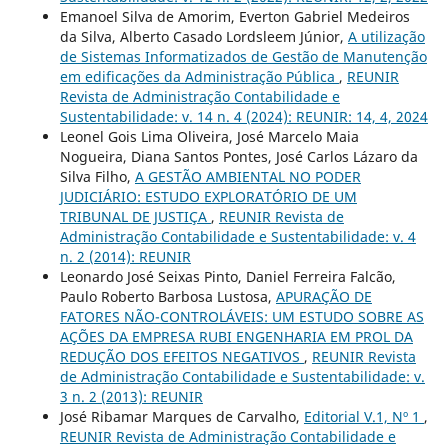
Emanoel Silva de Amorim, Everton Gabriel Medeiros
da Silva, Alberto Casado Lordsleem Júnior,
A utilização
de Sistemas Informatizados de Gestão de Manutenção
em edificações da Administração Pública
,
REUNIR
Revista de Administração Contabilidade e
Sustentabilidade: v. 14 n. 4 (2024): REUNIR: 14, 4, 2024
Leonel Gois Lima Oliveira, José Marcelo Maia
Nogueira, Diana Santos Pontes, José Carlos Lázaro da
Silva Filho,
A GESTÃO AMBIENTAL NO PODER
JUDICIÁRIO: ESTUDO EXPLORATÓRIO DE UM
TRIBUNAL DE JUSTIÇA
,
REUNIR Revista de
Administração Contabilidade e Sustentabilidade: v. 4
n. 2 (2014): REUNIR
Leonardo José Seixas Pinto, Daniel Ferreira Falcão,
Paulo Roberto Barbosa Lustosa,
APURAÇÃO DE
FATORES NÃO-CONTROLÁVEIS: UM ESTUDO SOBRE AS
AÇÕES DA EMPRESA RUBI ENGENHARIA EM PROL DA
REDUÇÃO DOS EFEITOS NEGATIVOS
,
REUNIR Revista
de Administração Contabilidade e Sustentabilidade: v.
3 n. 2 (2013): REUNIR
José Ribamar Marques de Carvalho,
Editorial V.1, Nº 1
,
REUNIR Revista de Administração Contabilidade e