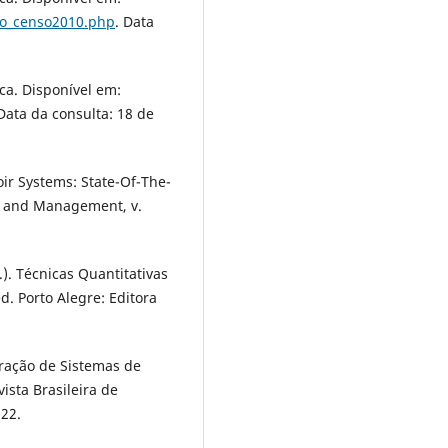
do_censo2010.php
. Data
ica. Disponível em:
 Data da consulta: 18 de
oir Systems: State-Of-The-
ng and Management, v.
.). Técnicas Quantitativas
d. Porto Alegre: Editora
eração de Sistemas de
ista Brasileira de
-22.