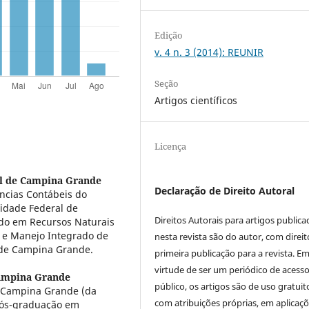
Edição
v. 4 n. 3 (2014): REUNIR
Seção
Artigos científicos
Licença
al de Campina Grande
Declaração de Direito Autoral
ncias Contábeis do
sidade Federal de
Direitos Autorais para artigos public
do em Recursos Naturais
s e Manejo Integrado de
nesta revista são do autor, com direit
l de Campina Grande.
primeira publicação para a revista. E
virtude de ser um periódico de acess
Campina Grande
público, os artigos são de uso gratuit
e Campina Grande (da
com atribuições próprias, em aplicaç
Pós-graduação em