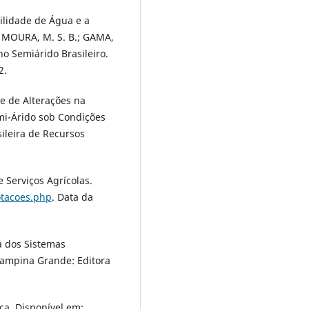
bilidade de Água e a
.; MOURA, M. S. B.; GAMA,
no Semiárido Brasileiro.
2.
ise de Alterações na
mi-Árido sob Condições
sileira de Recursos
Serviços Agrícolas.
otacoes.php
. Data da
a dos Sistemas
Campina Grande: Editora
ica. Disponível em: