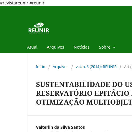
#revistareunir #reunir
Atual
Arquivos
Notícias
Sobre
Início
/
Arquivos
/
v. 4 n. 3 (2014): REUNIR
/
Arti
SUSTENTABILIDADE DO U
RESERVATÓRIO EPITÁCIO
OTIMIZAÇÃO MULTIOBJE
Valterlin da Silva Santos