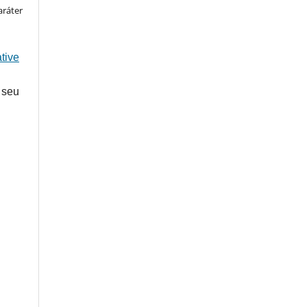
aráter
tive
 seu