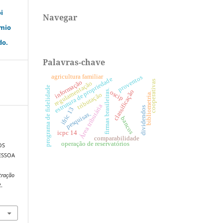
i
Navegar
êmio
do.
Palavras-chave
agricultura familiar
proventos
estrutura de propriedade
cooperativas
informação
regulamentação
programa de fidelidade
firmas brasileiras.
classificação
oscip
bibliometria.
tributação
Área tributária
dividendos
ifric 13
pesquisas.
bancos
icpc 14
comparabilidade
operação de reservatórios
OS
ESSOA
O
tração
2.