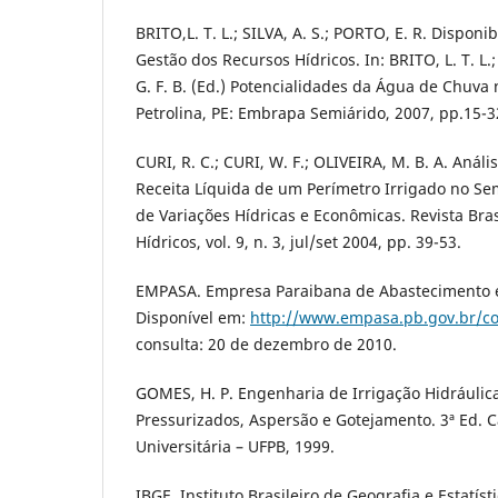
BRITO,L. T. L.; SILVA, A. S.; PORTO, E. R. Disponi
Gestão dos Recursos Hídricos. In: BRITO, L. T. L
G. F. B. (Ed.) Potencialidades da Água de Chuva 
Petrolina, PE: Embrapa Semiárido, 2007, pp.15-3
CURI, R. C.; CURI, W. F.; OLIVEIRA, M. B. A. Anál
Receita Líquida de um Perímetro Irrigado no Se
de Variações Hídricas e Econômicas. Revista Bra
Hídricos, vol. 9, n. 3, jul/set 2004, pp. 39-53.
EMPASA. Empresa Paraibana de Abastecimento e 
Disponível em:
http://www.empasa.pb.gov.br/c
consulta: 20 de dezembro de 2010.
GOMES, H. P. Engenharia de Irrigação Hidráulic
Pressurizados, Aspersão e Gotejamento. 3ª Ed. 
Universitária – UFPB, 1999.
IBGE. Instituto Brasileiro de Geografia e Estatíst