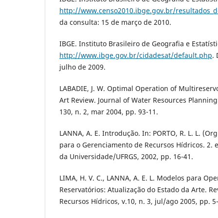
http://www.censo2010.ibge.gov.br/resultados_
da consulta: 15 de março de 2010.
IBGE. Instituto Brasileiro de Geografia e Estatíst
http://www.ibge.gov.br/cidadesat/default.php
.
julho de 2009.
LABADIE, J. W. Optimal Operation of Multireserv
Art Review. Journal of Water Resources Planni
130, n. 2, mar 2004, pp. 93-11.
LANNA, A. E. Introdução. In: PORTO, R. L. L. (Org
para o Gerenciamento de Recursos Hídricos. 2. e
da Universidade/UFRGS, 2002, pp. 16-41.
LIMA, H. V. C., LANNA, A. E. L. Modelos para Op
Reservatórios: Atualização do Estado da Arte. Rev
Recursos Hídricos, v.10, n. 3, jul/ago 2005, pp. 5