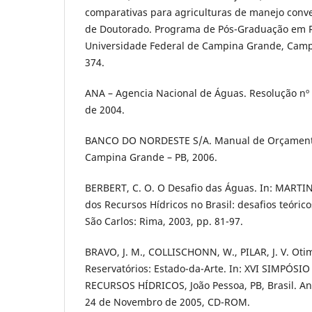
comparativas para agriculturas de manejo conve
de Doutorado. Programa de Pós-Graduação em R
Universidade Federal de Campina Grande, Campi
374.
ANA – Agencia Nacional de Águas. Resolução nº
de 2004.
BANCO DO NORDESTE S/A. Manual de Orçamento
Campina Grande – PB, 2006.
BERBERT, C. O. O Desafio das Águas. In: MARTINS
dos Recursos Hídricos no Brasil: desafios teóricos
São Carlos: Rima, 2003, pp. 81-97.
BRAVO, J. M., COLLISCHONN, W., PILAR, J. V. Ot
Reservatórios: Estado-da-Arte. In: XVI SIMPÓSI
RECURSOS HÍDRICOS, João Pessoa, PB, Brasil. An
24 de Novembro de 2005, CD-ROM.