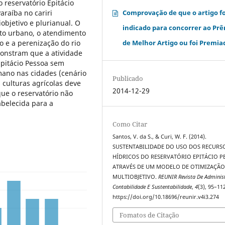
 reservatório Epitácio
araíba no cariri
Comprovação de que o artigo fo
objetivo e plurianual. O
indicado para concorrer ao Pr
nto urbano, o atendimento
 e a perenização do rio
de Melhor Artigo ou foi Premia
onstram que a atividade
Epitácio Pessoa sem
no nas cidades (cenário
Publicado
 culturas agrícolas deve
2014-12-29
ue o reservatório não
belecida para a
Como Citar
Santos, V. da S., & Curi, W. F. (2014).
SUSTENTABILIDADE DO USO DOS RECURS
HÍDRICOS DO RESERVATÓRIO EPITÁCIO P
ATRAVÉS DE UM MODELO DE OTIMIZAÇÃ
MULTIOBJETIVO.
REUNIR Revista De Adminis
Contabilidade E Sustentabilidade
,
4
(3), 95–11
https://doi.org/10.18696/reunir.v4i3.274
Fomatos de Citação