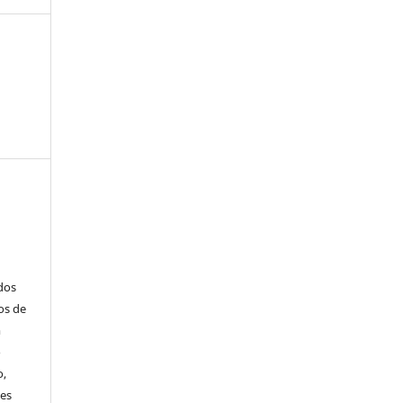
ados
os de
m
o
o,
ões