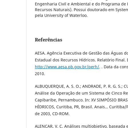
Engenharia Civil e Ambiental e do Programa de
Recursos Naturais). Possui doutorado em Syste
pela University of Waterloo.
Referências
AESA. Agência Executiva de Gestão das Águas do
Estadual dos Recursos Hídricos. Relatório Final.
http://www.aesa.pb.gov.br/perh/
. . Data da con
2010.
ALBUQUERQUE, A. S. O.; ANDRADE, P. R. G. S.; CU
Análise da Operação de um Sistema de Cinco Res
Capibaribe, Pernambuco. In: XV SIMPÓSIO BRA
HÍDRICOS, Curitiba, PR, Brasil. Anais… Curitiba
de 2003, CD-ROM.
ALENCAR, V. C. Análises multiobjetivo, baseada