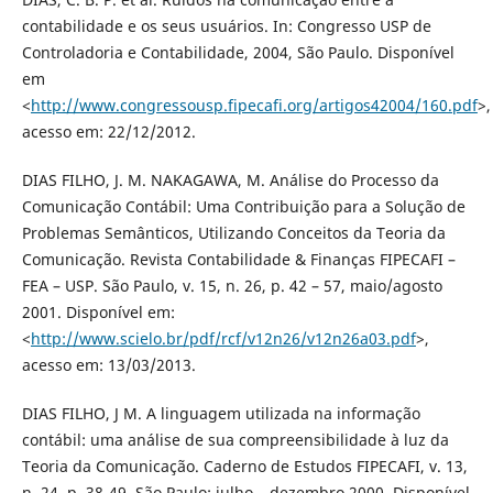
contabilidade e os seus usuários. In: Congresso USP de
Controladoria e Contabilidade, 2004, São Paulo. Disponível
em
<
http://www.congressousp.fipecafi.org/artigos42004/160.pdf
>,
acesso em: 22/12/2012.
DIAS FILHO, J. M. NAKAGAWA, M. Análise do Processo da
Comunicação Contábil: Uma Contribuição para a Solução de
Problemas Semânticos, Utilizando Conceitos da Teoria da
Comunicação. Revista Contabilidade & Finanças FIPECAFI –
FEA – USP. São Paulo, v. 15, n. 26, p. 42 – 57, maio/agosto
2001. Disponível em:
<
http://www.scielo.br/pdf/rcf/v12n26/v12n26a03.pdf
>,
acesso em: 13/03/2013.
DIAS FILHO, J M. A linguagem utilizada na informação
contábil: uma análise de sua compreensibilidade à luz da
Teoria da Comunicação. Caderno de Estudos FIPECAFI, v. 13,
n. 24, p. 38-49, São Paulo: julho – dezembro 2000. Disponível