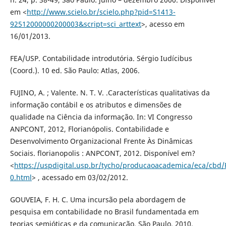
em <
http://www.scielo.br/scielo.php?pid=S1413-
92512000000200003&script=sci_arttext
>, acesso em
16/01/2013.
FEA/USP. Contabilidade introdutória. Sérgio Iudícibus
(Coord.). 10 ed. São Paulo: Atlas, 2006.
FUJINO, A. ; Valente. N. T. V. .Características qualitativas da
informação contábil e os atributos e dimensões de
qualidade na Ciência da informação. In: VI Congresso
ANPCONT, 2012, Florianópolis. Contabilidade e
Desenvolvimento Organizacional Frente Às Dinâmicas
Sociais. florianopolis : ANPCONT, 2012. Disponível em?
<
https://uspdigital.usp.br/tycho/producaoacademica/eca/cbd/
0.html
> , acessado em 03/02/2012.
GOUVEIA, F. H. C. Uma incursão pela abordagem de
pesquisa em contabilidade no Brasil fundamentada em
teorias semióticas e da comunicação. São Paulo, 2010.