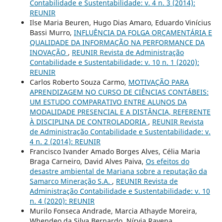
Contabilidade e Sustentabilidade: v. 4 n. 3 (2014):
REUNIR
Ilse Maria Beuren, Hugo Dias Amaro, Eduardo Vinícius
Bassi Murro,
INFLUÊNCIA DA FOLGA ORÇAMENTÁRIA E
QUALIDADE DA INFORMAÇÃO NA PERFORMANCE DA
INOVAÇÃO
,
REUNIR Revista de Administração
Contabilidade e Sustentabilidade: v. 10 n. 1 (2020):
REUNIR
Carlos Roberto Souza Carmo,
MOTIVAÇÃO PARA
APRENDIZAGEM NO CURSO DE CIÊNCIAS CONTÁBEIS:
UM ESTUDO COMPARATIVO ENTRE ALUNOS DA
MODALIDADE PRESENCIAL E A DISTÂNCIA, REFERENTE
À DISCIPLINA DE CONTROLADORIA
,
REUNIR Revista
de Administração Contabilidade e Sustentabilidade: v.
4 n. 2 (2014): REUNIR
Francisco Ivander Amado Borges Alves, Célia Maria
Braga Carneiro, David Alves Paiva,
Os efeitos do
desastre ambiental de Mariana sobre a reputação da
Samarco Mineração S.A.
,
REUNIR Revista de
Administração Contabilidade e Sustentabilidade: v. 10
n. 4 (2020): REUNIR
Murilo Fonseca Andrade, Marcia Athayde Moreira,
Whendeo da Silva Bernardo, Nírvia Ravena,