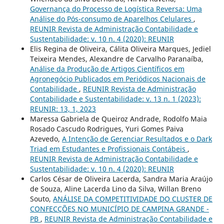
Governança do Processo de Logística Reversa: Uma
Análise do Pós-consumo de Aparelhos Celulares
,
REUNIR Revista de Administração Contabilidade e
Sustentabilidade: v. 10 n. 4 (2020): REUNIR
Elis Regina de Oliveira, Cálita Oliveira Marques, Jediel
Teixeira Mendes, Alexandre de Carvalho Paranaíba,
Análise da Produção de Artigos Científicos em
Agronegócio Publicados em Periódicos Nacionais de
Contabilidade
,
REUNIR Revista de Administração
Contabilidade e Sustentabilidade: v. 13 n. 1 (2023):
REUNIR: 13, 1, 2023
Maressa Gabriela de Queiroz Andrade, Rodolfo Maia
Rosado Cascudo Rodrigues, Yuri Gomes Paiva
Azevedo,
A Intenção de Gerenciar Resultados e o Dark
Triad em Estudantes e Profissionais Contábeis
,
REUNIR Revista de Administração Contabilidade e
Sustentabilidade: v. 10 n. 4 (2020): REUNIR
Carlos César de Oliveira Lacerda, Sandra Maria Araújo
de Souza, Aline Lacerda Lino da Silva, Willan Breno
Souto,
ANÁLISE DA COMPETITIVIDADE DO CLUSTER DE
CONFECÇÕES NO MUNICÍPIO DE CAMPINA GRANDE -
PB
,
REUNIR Revista de Administração Contabilidade e