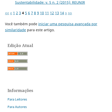
Sustentabilidade: v. 5 n. 2 (2015): REUNIR
<<
<
1
2
3
4
5
6
7
8
9
10
11
12
13
14
>
>>
Você também pode
iniciar uma pesquisa avançada por
similaridade
para este artigo.
Edição Atual
Informações
Para Leitores
Para Autores