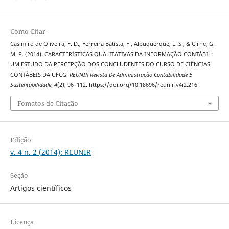
Como Citar
Casimiro de Oliveira, F. D., Ferreira Batista, F., Albuquerque, L. S., & Cirne, G.
M. P. (2014). CARACTERÍSTICAS QUALITATIVAS DA INFORMAÇÃO CONTÁBIL:
UM ESTUDO DA PERCEPÇÃO DOS CONCLUDENTES DO CURSO DE CIÊNCIAS
CONTÁBEIS DA UFCG.
REUNIR Revista De Administração Contabilidade E
Sustentabilidade
,
4
(2), 96–112. https://doi.org/10.18696/reunir.v4i2.216
Fomatos de Citação
Edição
v. 4 n. 2 (2014): REUNIR
Seção
Artigos científicos
Licença