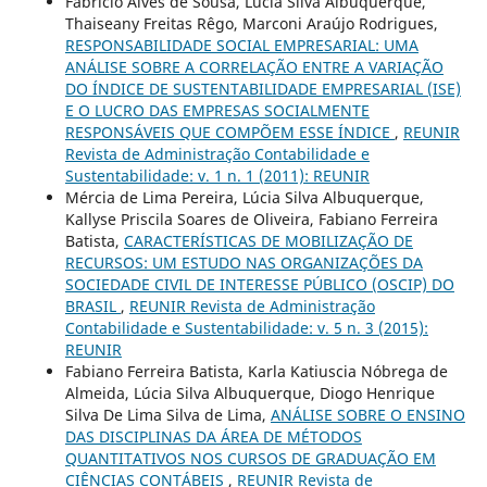
Fabrício Alves de Sousa, Lúcia Silva Albuquerque,
Thaiseany Freitas Rêgo, Marconi Araújo Rodrigues,
RESPONSABILIDADE SOCIAL EMPRESARIAL: UMA
ANÁLISE SOBRE A CORRELAÇÃO ENTRE A VARIAÇÃO
DO ÍNDICE DE SUSTENTABILIDADE EMPRESARIAL (ISE)
E O LUCRO DAS EMPRESAS SOCIALMENTE
RESPONSÁVEIS QUE COMPÕEM ESSE ÍNDICE
,
REUNIR
Revista de Administração Contabilidade e
Sustentabilidade: v. 1 n. 1 (2011): REUNIR
Mércia de Lima Pereira, Lúcia Silva Albuquerque,
Kallyse Priscila Soares de Oliveira, Fabiano Ferreira
Batista,
CARACTERÍSTICAS DE MOBILIZAÇÃO DE
RECURSOS: UM ESTUDO NAS ORGANIZAÇÕES DA
SOCIEDADE CIVIL DE INTERESSE PÚBLICO (OSCIP) DO
BRASIL
,
REUNIR Revista de Administração
Contabilidade e Sustentabilidade: v. 5 n. 3 (2015):
REUNIR
Fabiano Ferreira Batista, Karla Katiuscia Nóbrega de
Almeida, Lúcia Silva Albuquerque, Diogo Henrique
Silva De Lima Silva de Lima,
ANÁLISE SOBRE O ENSINO
DAS DISCIPLINAS DA ÁREA DE MÉTODOS
QUANTITATIVOS NOS CURSOS DE GRADUAÇÃO EM
CIÊNCIAS CONTÁBEIS
,
REUNIR Revista de