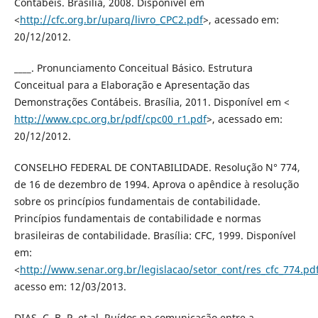
Contábeis. Brasília, 2008. Disponível em
<
http://cfc.org.br/uparq/livro_CPC2.pdf
>, acessado em:
20/12/2012.
____. Pronunciamento Conceitual Básico. Estrutura
Conceitual para a Elaboração e Apresentação das
Demonstrações Contábeis. Brasília, 2011. Disponível em <
http://www.cpc.org.br/pdf/cpc00_r1.pdf
>, acessado em:
20/12/2012.
CONSELHO FEDERAL DE CONTABILIDADE. Resolução N° 774,
de 16 de dezembro de 1994. Aprova o apêndice à resolução
sobre os princípios fundamentais de contabilidade.
Princípios fundamentais de contabilidade e normas
brasileiras de contabilidade. Brasília: CFC, 1999. Disponível
em:
<
http://www.senar.org.br/legislacao/setor_cont/res_cfc_774.pd
acesso em: 12/03/2013.
DIAS, C. B. P. et al. Ruídos na comunicação entre a