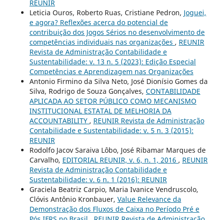
REUNIR
Leticia Ouros, Roberto Ruas, Cristiane Pedron,
Joguei,
e agora? Reflexões acerca do potencial de
contribuição dos Jogos Sérios no desenvolvimento de
competências individuais nas organizações
,
REUNIR
Revista de Administração Contabilidade e
Sustentabilidade: v. 13 n. 5 (2023): Edição Especial
Competências e Aprendizagem nas Organizações
Antonio Firmino da Silva Neto, José Dionísio Gomes da
Silva, Rodrigo de Souza Gonçalves,
CONTABILIDADE
APLICADA AO SETOR PÚBLICO COMO MECANISMO
INSTITUCIONAL ESTATAL DE MELHORIA DA
ACCOUNTABILITY
,
REUNIR Revista de Administração
Contabilidade e Sustentabilidade: v. 5 n. 3 (2015):
REUNIR
Rodolfo Jacov Saraiva Lôbo, José Ribamar Marques de
Carvalho,
EDITORIAL REUNIR, v. 6, n. 1, 2016
,
REUNIR
Revista de Administração Contabilidade e
Sustentabilidade: v. 6 n. 1 (2016): REUNIR
Graciela Beatriz Carpio, Maria Ivanice Vendruscolo,
Clóvis Antônio Kronbauer,
Value Relevance da
Demonstração dos Fluxos de Caixa no Período Pré e
Pós IFRS no Brasil
,
REUNIR Revista de Administração