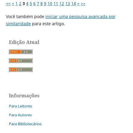
<<
<
1
2
3
4
5
6
7
8
9
10
11
12
13
14
>
>>
Você também pode
iniciar uma pesquisa avançada por
similaridade
para este artigo.
Edição Atual
Informações
Para Leitores
Para Autores
Para Bibliotecários