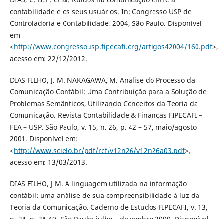
contabilidade e os seus usuários. In: Congresso USP de
Controladoria e Contabilidade, 2004, São Paulo. Disponível
em
<
http://www.congressousp.fipecafi.org/artigos42004/160.pdf
>,
acesso em: 22/12/2012.
DIAS FILHO, J. M. NAKAGAWA, M. Análise do Processo da
Comunicação Contábil: Uma Contribuição para a Solução de
Problemas Semânticos, Utilizando Conceitos da Teoria da
Comunicação. Revista Contabilidade & Finanças FIPECAFI –
FEA – USP. São Paulo, v. 15, n. 26, p. 42 – 57, maio/agosto
2001. Disponível em:
<
http://www.scielo.br/pdf/rcf/v12n26/v12n26a03.pdf
>,
acesso em: 13/03/2013.
DIAS FILHO, J M. A linguagem utilizada na informação
contábil: uma análise de sua compreensibilidade à luz da
Teoria da Comunicação. Caderno de Estudos FIPECAFI, v. 13,
n. 24, p. 38-49, São Paulo: julho – dezembro 2000. Disponível