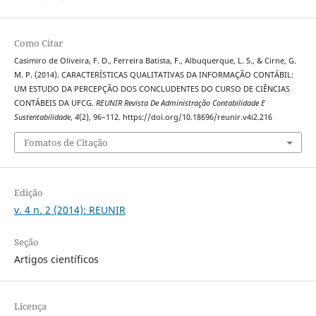
Como Citar
Casimiro de Oliveira, F. D., Ferreira Batista, F., Albuquerque, L. S., & Cirne, G.
M. P. (2014). CARACTERÍSTICAS QUALITATIVAS DA INFORMAÇÃO CONTÁBIL:
UM ESTUDO DA PERCEPÇÃO DOS CONCLUDENTES DO CURSO DE CIÊNCIAS
CONTÁBEIS DA UFCG.
REUNIR Revista De Administração Contabilidade E
Sustentabilidade
,
4
(2), 96–112. https://doi.org/10.18696/reunir.v4i2.216
Fomatos de Citação
Edição
v. 4 n. 2 (2014): REUNIR
Seção
Artigos científicos
Licença