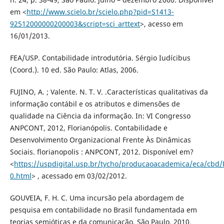
em <
http://www.scielo.br/scielo.php?pid=S1413-
92512000000200003&script=sci_arttext
>, acesso em
16/01/2013.
FEA/USP. Contabilidade introdutória. Sérgio Iudícibus
(Coord.). 10 ed. São Paulo: Atlas, 2006.
FUJINO, A. ; Valente. N. T. V. .Características qualitativas da
informação contábil e os atributos e dimensões de
qualidade na Ciência da informação. In: VI Congresso
ANPCONT, 2012, Florianópolis. Contabilidade e
Desenvolvimento Organizacional Frente Às Dinâmicas
Sociais. florianopolis : ANPCONT, 2012. Disponível em?
<
https://uspdigital.usp.br/tycho/producaoacademica/eca/cbd/
0.html
> , acessado em 03/02/2012.
GOUVEIA, F. H. C. Uma incursão pela abordagem de
pesquisa em contabilidade no Brasil fundamentada em
teorias semióticas e da comunicação. São Paulo, 2010.