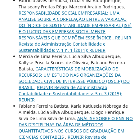
Fabrício Alves de Sousa, Lúcia Silva Albuquerque,
Thaiseany Freitas Rêgo, Marconi Araújo Rodrigues,
RESPONSABILIDADE SOCIAL EMPRESARIAL: UMA
ANÁLISE SOBRE A CORRELAÇÃO ENTRE A VARIAÇÃO
DO ÍNDICE DE SUSTENTABILIDADE EMPRESARIAL (ISE)
E O LUCRO DAS EMPRESAS SOCIALMENTE
RESPONSÁVEIS QUE COMPÕEM ESSE ÍNDICE
,
REUNIR
Revista de Administração Contabilidade e
Sustentabilidade: v. 1 n. 1 (2011): REUNIR
Mércia de Lima Pereira, Lúcia Silva Albuquerque,
Kallyse Priscila Soares de Oliveira, Fabiano Ferreira
Batista,
CARACTERÍSTICAS DE MOBILIZAÇÃO DE
RECURSOS: UM ESTUDO NAS ORGANIZAÇÕES DA
SOCIEDADE CIVIL DE INTERESSE PÚBLICO (OSCIP) DO
BRASIL
,
REUNIR Revista de Administração
Contabilidade e Sustentabilidade: v. 5 n. 3 (2015):
REUNIR
Fabiano Ferreira Batista, Karla Katiuscia Nóbrega de
Almeida, Lúcia Silva Albuquerque, Diogo Henrique
Silva De Lima Silva de Lima,
ANÁLISE SOBRE O ENSINO
DAS DISCIPLINAS DA ÁREA DE MÉTODOS
QUANTITATIVOS NOS CURSOS DE GRADUAÇÃO EM
CIÊNCIAS CONTÁBEIS
,
REUNIR Revista de