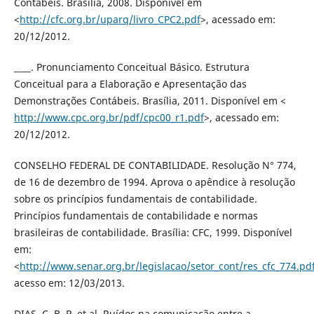
Contábeis. Brasília, 2008. Disponível em
<
http://cfc.org.br/uparq/livro_CPC2.pdf
>, acessado em:
20/12/2012.
____. Pronunciamento Conceitual Básico. Estrutura
Conceitual para a Elaboração e Apresentação das
Demonstrações Contábeis. Brasília, 2011. Disponível em <
http://www.cpc.org.br/pdf/cpc00_r1.pdf
>, acessado em:
20/12/2012.
CONSELHO FEDERAL DE CONTABILIDADE. Resolução N° 774,
de 16 de dezembro de 1994. Aprova o apêndice à resolução
sobre os princípios fundamentais de contabilidade.
Princípios fundamentais de contabilidade e normas
brasileiras de contabilidade. Brasília: CFC, 1999. Disponível
em:
<
http://www.senar.org.br/legislacao/setor_cont/res_cfc_774.pd
acesso em: 12/03/2013.
DIAS, C. B. P. et al. Ruídos na comunicação entre a