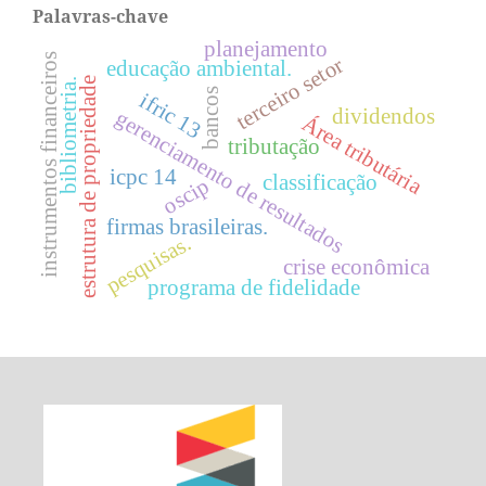
Palavras-chave
planejamento
instrumentos financeiros
terceiro setor
educação ambiental.
estrutura de propriedade
bibliometria.
bancos
ifric 13
dividendos
gerenciamento de resultados
Área tributária
tributação
icpc 14
classificação
oscip
firmas brasileiras.
pesquisas.
crise econômica
programa de fidelidade