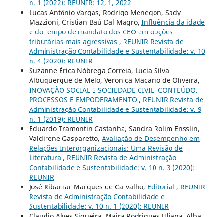
n. 1 (2022): REUNIR: 12, 1, 2022
Lucas Antônio Vargas, Rodrigo Menegon, Sady
Mazzioni, Cristian Baú Dal Magro,
Influência da idade
e do tempo de mandato dos CEO em opções
tributárias mais agressivas
,
REUNIR Revista de
Administração Contabilidade e Sustentabilidade: v. 10
n. 4 (2020): REUNIR
Suzanne Érica Nóbrega Correia, Lucia Silva
Albuquerque de Melo, Verônica Macário de Oliveira,
INOVAÇÃO SOCIAL E SOCIEDADE CIVIL: CONTEÚDO,
PROCESSOS E EMPODERAMENTO
,
REUNIR Revista de
Administração Contabilidade e Sustentabilidade: v. 9
n. 1 (2019): REUNIR
Eduardo Tramontin Castanha, Sandra Rolim Ensslin,
Valdirene Gasparetto,
Avaliação de Desempenho em
Relações Interorganizacionais: Uma Revisão de
Literatura
,
REUNIR Revista de Administração
Contabilidade e Sustentabilidade: v. 10 n. 3 (2020):
REUNIR
José Ribamar Marques de Carvalho,
Editorial
,
REUNIR
Revista de Administração Contabilidade e
Sustentabilidade: v. 10 n. 1 (2020): REUNIR
Claudio Alves Siqueira, Maira Rodrigues Uliana, Alba