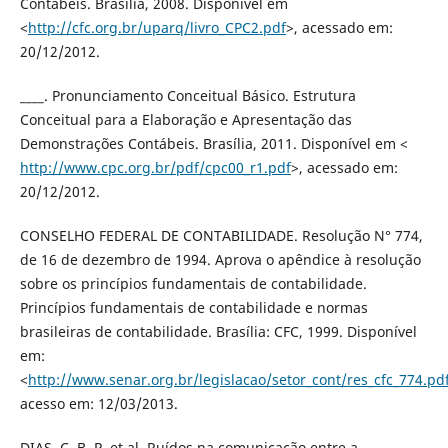
Contábeis. Brasília, 2008. Disponível em
<
http://cfc.org.br/uparq/livro_CPC2.pdf
>, acessado em:
20/12/2012.
____. Pronunciamento Conceitual Básico. Estrutura
Conceitual para a Elaboração e Apresentação das
Demonstrações Contábeis. Brasília, 2011. Disponível em <
http://www.cpc.org.br/pdf/cpc00_r1.pdf
>, acessado em:
20/12/2012.
CONSELHO FEDERAL DE CONTABILIDADE. Resolução N° 774,
de 16 de dezembro de 1994. Aprova o apêndice à resolução
sobre os princípios fundamentais de contabilidade.
Princípios fundamentais de contabilidade e normas
brasileiras de contabilidade. Brasília: CFC, 1999. Disponível
em:
<
http://www.senar.org.br/legislacao/setor_cont/res_cfc_774.pd
acesso em: 12/03/2013.
DIAS, C. B. P. et al. Ruídos na comunicação entre a