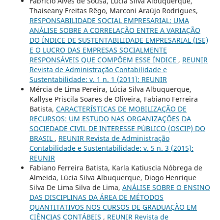
Fabrício Alves de Sousa, Lúcia Silva Albuquerque,
Thaiseany Freitas Rêgo, Marconi Araújo Rodrigues,
RESPONSABILIDADE SOCIAL EMPRESARIAL: UMA
ANÁLISE SOBRE A CORRELAÇÃO ENTRE A VARIAÇÃO
DO ÍNDICE DE SUSTENTABILIDADE EMPRESARIAL (ISE)
E O LUCRO DAS EMPRESAS SOCIALMENTE
RESPONSÁVEIS QUE COMPÕEM ESSE ÍNDICE
,
REUNIR
Revista de Administração Contabilidade e
Sustentabilidade: v. 1 n. 1 (2011): REUNIR
Mércia de Lima Pereira, Lúcia Silva Albuquerque,
Kallyse Priscila Soares de Oliveira, Fabiano Ferreira
Batista,
CARACTERÍSTICAS DE MOBILIZAÇÃO DE
RECURSOS: UM ESTUDO NAS ORGANIZAÇÕES DA
SOCIEDADE CIVIL DE INTERESSE PÚBLICO (OSCIP) DO
BRASIL
,
REUNIR Revista de Administração
Contabilidade e Sustentabilidade: v. 5 n. 3 (2015):
REUNIR
Fabiano Ferreira Batista, Karla Katiuscia Nóbrega de
Almeida, Lúcia Silva Albuquerque, Diogo Henrique
Silva De Lima Silva de Lima,
ANÁLISE SOBRE O ENSINO
DAS DISCIPLINAS DA ÁREA DE MÉTODOS
QUANTITATIVOS NOS CURSOS DE GRADUAÇÃO EM
CIÊNCIAS CONTÁBEIS
,
REUNIR Revista de