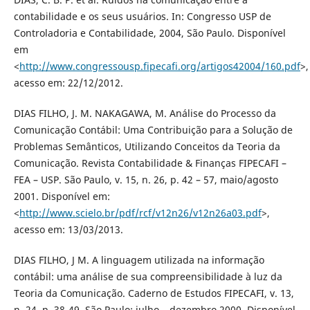
contabilidade e os seus usuários. In: Congresso USP de
Controladoria e Contabilidade, 2004, São Paulo. Disponível
em
<
http://www.congressousp.fipecafi.org/artigos42004/160.pdf
>,
acesso em: 22/12/2012.
DIAS FILHO, J. M. NAKAGAWA, M. Análise do Processo da
Comunicação Contábil: Uma Contribuição para a Solução de
Problemas Semânticos, Utilizando Conceitos da Teoria da
Comunicação. Revista Contabilidade & Finanças FIPECAFI –
FEA – USP. São Paulo, v. 15, n. 26, p. 42 – 57, maio/agosto
2001. Disponível em:
<
http://www.scielo.br/pdf/rcf/v12n26/v12n26a03.pdf
>,
acesso em: 13/03/2013.
DIAS FILHO, J M. A linguagem utilizada na informação
contábil: uma análise de sua compreensibilidade à luz da
Teoria da Comunicação. Caderno de Estudos FIPECAFI, v. 13,
n. 24, p. 38-49, São Paulo: julho – dezembro 2000. Disponível