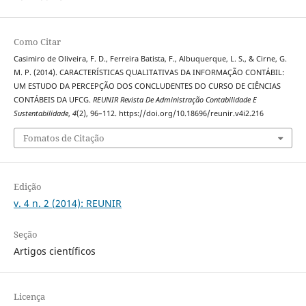
Como Citar
Casimiro de Oliveira, F. D., Ferreira Batista, F., Albuquerque, L. S., & Cirne, G.
M. P. (2014). CARACTERÍSTICAS QUALITATIVAS DA INFORMAÇÃO CONTÁBIL:
UM ESTUDO DA PERCEPÇÃO DOS CONCLUDENTES DO CURSO DE CIÊNCIAS
CONTÁBEIS DA UFCG.
REUNIR Revista De Administração Contabilidade E
Sustentabilidade
,
4
(2), 96–112. https://doi.org/10.18696/reunir.v4i2.216
Fomatos de Citação
Edição
v. 4 n. 2 (2014): REUNIR
Seção
Artigos científicos
Licença