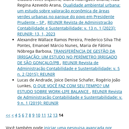
Regina Azevedo Arana,
Qualidade ambiental urbana:
um estudo sobre valoração econômica de áreas
verdes urbanas no parque do povo em Presidente
Prudente – SP
,
REUNIR Revista de Administração
Contabilidade e Sustentabilidade: v. 13 n. 1 (2023):
REUNIR: 13, 1, 2023
Alexandre Wállace Ramos Pereira, Frederico Silva Thé
Pontes, Emanoel Márcio Nunes, Maria de Fátima
Nóbrega Barbosa,
TRANSFERÊNCIA DE GESTÃO DA
IRRIGAÇÃO: UM ESTUDO NO PERÍMETRO IRRIGADO
DE SÃO GONÇALO/PB
,
REUNIR Revista de
Administração Contabilidade e Sustentabilidade: v. 5
n. 2 (2015): REUNIR
Lucas de Andrade, Joice Denise Schafer, Rogério João
Lunkes,
O QUE VOCÊ FAZ COM SEU TEMPO? UM
ESTUDO SOBRE WORK-LIFE BALANCE
,
REUNIR Revista
de Administração Contabilidade e Sustentabilidade: v.
9 n. 1 (2019): REUNIR
<<
<
4
5
6
7
8
9
10
11
12
13
14
Você também pode
iniciar uma pesquisa avançada por