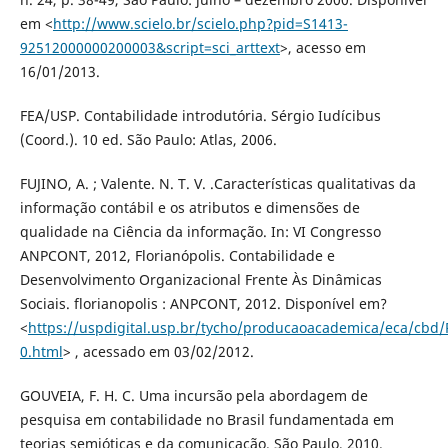
em <
http://www.scielo.br/scielo.php?pid=S1413-
92512000000200003&script=sci_arttext
>, acesso em
16/01/2013.
FEA/USP. Contabilidade introdutória. Sérgio Iudícibus
(Coord.). 10 ed. São Paulo: Atlas, 2006.
FUJINO, A. ; Valente. N. T. V. .Características qualitativas da
informação contábil e os atributos e dimensões de
qualidade na Ciência da informação. In: VI Congresso
ANPCONT, 2012, Florianópolis. Contabilidade e
Desenvolvimento Organizacional Frente Às Dinâmicas
Sociais. florianopolis : ANPCONT, 2012. Disponível em?
<
https://uspdigital.usp.br/tycho/producaoacademica/eca/cbd/
0.html
> , acessado em 03/02/2012.
GOUVEIA, F. H. C. Uma incursão pela abordagem de
pesquisa em contabilidade no Brasil fundamentada em
teorias semióticas e da comunicação. São Paulo, 2010.