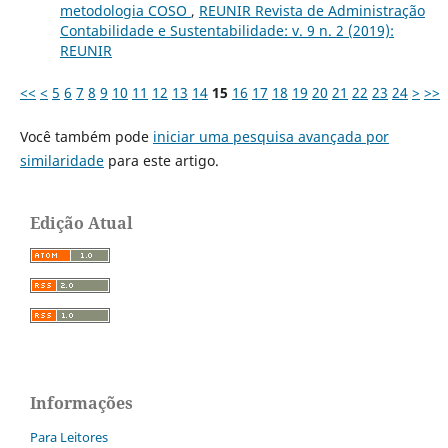
metodologia COSO
,
REUNIR Revista de Administração
Contabilidade e Sustentabilidade: v. 9 n. 2 (2019):
REUNIR
<<
<
5
6
7
8
9
10
11
12
13
14
15
16
17
18
19
20
21
22
23
24
>
>>
Você também pode
iniciar uma pesquisa avançada por
similaridade
para este artigo.
Edição Atual
Informações
Para Leitores