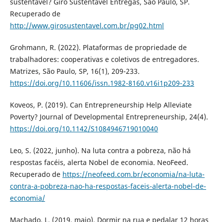
sustentável? Giro Sustentável Entregas, São Paulo, SP.
Recuperado de
http://www.girosustentavel.com.br/pg02.html
Grohmann, R. (2022). Plataformas de propriedade de
trabalhadores: cooperativas e coletivos de entregadores.
Matrizes, São Paulo, SP, 16(1), 209-233.
https://doi.org/10.11606/issn.1982-8160.v16i1p209-233
Koveos, P. (2019). Can Entrepreneurship Help Alleviate
Poverty? Journal of Developmental Entrepreneurship, 24(4).
https://doi.org/10.1142/S1084946719010040
Leo, S. (2022, junho). Na luta contra a pobreza, não há
respostas facéis, alerta Nobel de economia. NeoFeed.
Recuperado de
https://neofeed.com.br/economia/na-luta-
contra-a-pobreza-nao-ha-respostas-faceis-alerta-nobel-de-
economia/
Machado, L. (2019, maio). Dormir na rua e pedalar 12 horas