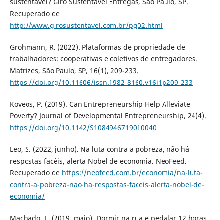
sustentável? Giro Sustentável Entregas, São Paulo, SP.
Recuperado de
http://www.girosustentavel.com.br/pg02.html
Grohmann, R. (2022). Plataformas de propriedade de
trabalhadores: cooperativas e coletivos de entregadores.
Matrizes, São Paulo, SP, 16(1), 209-233.
https://doi.org/10.11606/issn.1982-8160.v16i1p209-233
Koveos, P. (2019). Can Entrepreneurship Help Alleviate
Poverty? Journal of Developmental Entrepreneurship, 24(4).
https://doi.org/10.1142/S1084946719010040
Leo, S. (2022, junho). Na luta contra a pobreza, não há
respostas facéis, alerta Nobel de economia. NeoFeed.
Recuperado de
https://neofeed.com.br/economia/na-luta-
contra-a-pobreza-nao-ha-respostas-faceis-alerta-nobel-de-
economia/
Machado, L. (2019, maio). Dormir na rua e pedalar 12 horas