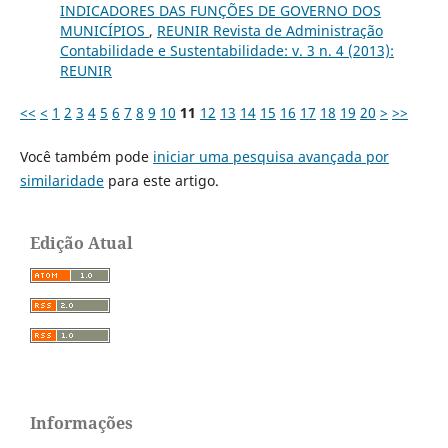
INDICADORES DAS FUNÇÕES DE GOVERNO DOS
MUNICÍPIOS
,
REUNIR Revista de Administração
Contabilidade e Sustentabilidade: v. 3 n. 4 (2013):
REUNIR
<<
<
1
2
3
4
5
6
7
8
9
10
11
12
13
14
15
16
17
18
19
20
>
>>
Você também pode
iniciar uma pesquisa avançada por
similaridade
para este artigo.
Edição Atual
Informações