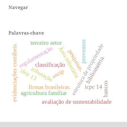
Navegar
Palavras-chave
terceiro setor
proventos
estrutura de propriedade
evidenciações contábeis.
regulamentação
Área tributária
pesquisas.
bibliometria.
classificação
tributação
ifric 13
oscip
bancos
icpc 14
firmas brasileiras.
agricultura familiar
avaliação de sustentabilidade