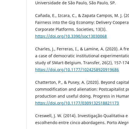
Universidade de São Paulo, São Paulo, SP.
Cañada, E., Izcara, C., & Zapata Campos, M. J. (2
Fairness into the Gig Economy: Delivery Cooperat
Corporate Platforms. Societies, 13(3).
https://doi.org/10.3390/soc13030068
Charles, J., Ferreras, I., & Lamine, A. (2020). A f
a case of democratic institutional experimentatio
study of SMart-Belgium. Transfer, 26(2), 157-174
https://doi.org/10.1177/1024258920919686
Chatterton, P., & Pusey, A. (2020). Beyond capital
commodification and alienation: Postcapitalist p
production and useful doing. Progress in Human
https://doi.org/10.1177/0309132518821173
Creswell, J. W. (2014). Investigação Qualitativa e
escolhendo entre cinco abordagens. Porto Alegr