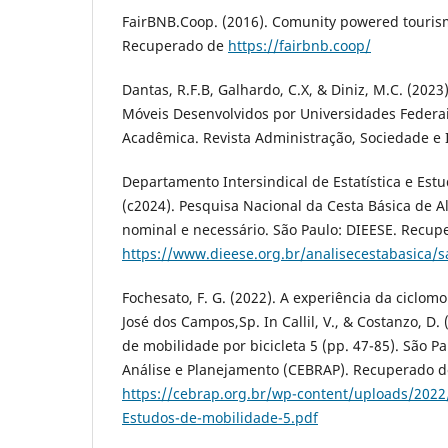
FairBNB.Coop. (2016). Comunity powered touris
Recuperado de
https://fairbnb.coop/
Dantas, R.F.B, Galhardo, C.X, & Diniz, M.C. (2023
Móveis Desenvolvidos por Universidades Federa
Acadêmica. Revista Administração, Sociedade e I
Departamento Intersindical de Estatística e Est
(c2024). Pesquisa Nacional da Cesta Básica de A
nominal e necessário. São Paulo: DIEESE. Recup
https://www.dieese.org.br/analisecestabasica/
Fochesato, F. G. (2022). A experiência da ciclo
José dos Campos,Sp. In Callil, V., & Costanzo, D. 
de mobilidade por bicicleta 5 (pp. 47-85). São Pa
Análise e Planejamento (CEBRAP). Recuperado d
https://cebrap.org.br/wp-content/uploads/202
Estudos-de-mobilidade-5.pdf