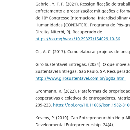
Gabriel, Y. F. P. (2021). Ressignificação do tra
enfretamento a precarização: mitigações e forma
do 10º Congresso Internacional Interdisciplinar 
Humanidades (CONINTER), Programa de Pós-gra
Direito, Niterói, RJ. Recuperado de
https://oa.mg/work/10.29327/154029.10-56
Gil, A. C. (2017). Como elaborar projetos de pesq
Giro Sustentável Entregas. (2024). O que move a
Sustentável Entregas, São Paulo, SP. Recuperad
http://www.girosustentavel.com.br/pg02.html
Grohmann, R. (2022). Plataformas de propriedad
cooperativas e coletivos de entregadores. Matrize
209-233.
https://doi.org/10.11606/issn.1982-81
Koveos, P. (2019). Can Entrepreneurship Help All
Developmental Entrepreneurship, 24(4).