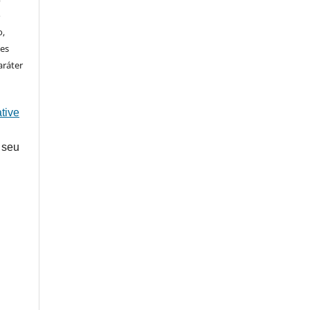
o
o,
ões
aráter
tive
 seu