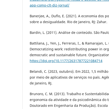
app-como-clt-diz-jornal/
Banerjee, A., Duflo, E. (2021). A economia dos 
sobre a desigualdade. Rio de Janeiro, RJ: Zahar.
Bardin, L. (2011). Análise de conteúdo. São Paulo
Battilana, J., Yen, J., Ferreras, I., & Ramarajan, L
Democratizing work: redistributing power in org
democratic and sustainable future. Organization 
https://doi.org/10.1177/26317877221084714
Belandi, C. (2023, outubro). Em 2022, 1,5 milhã
por meio de aplicativos de serviços no país. Agê
de Janeiro, RJ.
Brunoro, C. M. (2013). Trabalho e Sustentabilida
ergonomia da atividade e da psicodinâmica do t
Doutorado em Engenharia da Produção). Escola P