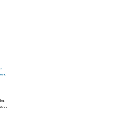
e
a
-
ense
.
ados
os de
m