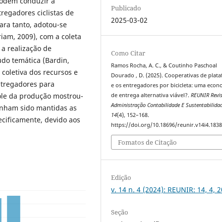
podem conduzir à
Publicado
tregadores ciclistas de
2025-03-02
ara tanto, adotou-se
riam, 2009), com a coleta
a realização de
Como Citar
údo temática (Bardin,
Ramos Rocha, A. C., & Coutinho Paschoal
coletiva dos recursos e
Dourado , D. (2025). Cooperativas de plat
ntregadores para
e os entregadores por bicicleta: uma econ
role da produção mostrou-
de entrega alternativa viável?.
REUNIR Revis
Administração Contabilidade E Sustentabilida
enham sido mantidas as
14
(4), 152–168.
ecificamente, devido aos
https://doi.org/10.18696/reunir.v14i4.183
Fomatos de Citação
Edição
v. 14 n. 4 (2024): REUNIR: 14, 4, 
Seção