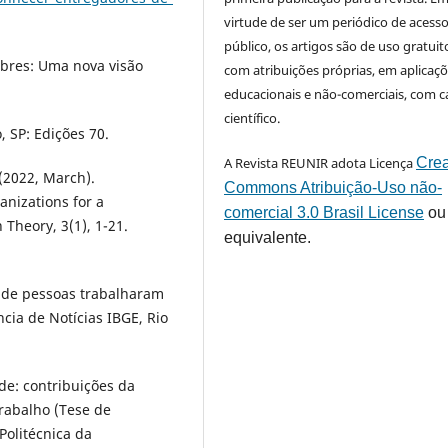
virtude de ser um periódico de acess
público, os artigos são de uso gratuit
pobres: Uma nova visão
com atribuições próprias, em aplicaç
educacionais e não-comerciais, com c
científico.
, SP: Edições 70.
A Revista REUNIR adota Licença
Crea
. (2022, March).
Commons Atribuição-Uso não-
anizations for a
comercial 3.0 Brasil License
ou
Theory, 3(1), 1-21.
equivalente.
o de pessoas trabalharam
ncia de Notícias IBGE, Rio
de: contribuições da
rabalho (Tese de
olitécnica da