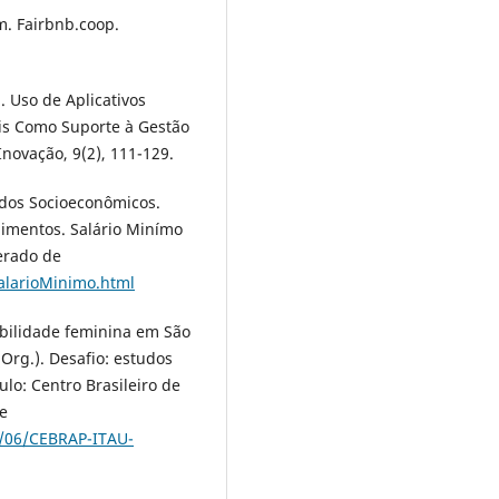
m. Fairbnb.coop.
). Uso de Aplicativos
is Como Suporte à Gestão
novação, 9(2), 111-129.
udos Socioeconômicos.
limentos. Salário Minímo
erado de
salarioMinimo.html
mobilidade feminina em São
(Org.). Desafio: estudos
ulo: Centro Brasileiro de
e
2/06/CEBRAP-ITAU-