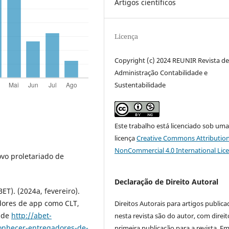
Artigos científicos
Licença
Copyright (c) 2024 REUNIR Revista d
Administração Contabilidade e
Sustentabilidade
Este trabalho está licenciado sob um
licença
Creative Commons Attribution
NonCommercial 4.0 International Lic
ovo proletariado de
Declaração de Direito Autoral
ET). (2024a, fevereiro).
dores de app como CLT,
Direitos Autorais para artigos public
o de
http://abet-
nesta revista são do autor, com direit
conhecer-entregadores-de-
primeira publicação para a revista. E