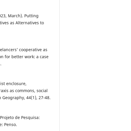
023, March). Putting
ives as Alternatives to
reelancers’ cooperative as
n for better work: a case
.
ist enclosure,
raxis as commons, social
 Geography, 44(1), 27-48.
 Projeto de Pesquisa:
e: Penso.