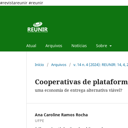
#revistareunir #reunir
Atual
Arquivos
Notícias
Sobre
Início
/
Arquivos
/
v. 14 n. 4 (2024): REUNIR: 14, 4,
Cooperativas de plataforma
uma economia de entrega alternativa viável?
Ana Caroline Ramos Rocha
UFPE