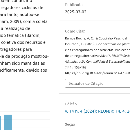
podem conduzir à
Publicado
tregadores ciclistas de
2025-03-02
ara tanto, adotou-se
riam, 2009), com a coleta
a realização de
Como Citar
údo temática (Bardin,
Ramos Rocha, A. C., & Coutinho Paschoal
coletiva dos recursos e
Dourado , D. (2025). Cooperativas de plat
ntregadores para
e os entregadores por bicicleta: uma econ
role da produção mostrou-
de entrega alternativa viável?.
REUNIR Revis
Administração Contabilidade E Sustentabilida
enham sido mantidas as
14
(4), 152–168.
ecificamente, devido aos
https://doi.org/10.18696/reunir.v14i4.183
Fomatos de Citação
Edição
v. 14 n. 4 (2024): REUNIR: 14, 4, 
Seção