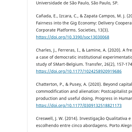
Universidade de São Paulo, São Paulo, SP.
Cañada, E., Izcara, C., & Zapata Campos, M. J. (2
Fairness into the Gig Economy: Delivery Cooperat
Corporate Platforms. Societies, 13(3).
https://doi.org/10.3390/soc13030068
Charles, J., Ferreras, I., & Lamine, A. (2020). A f
a case of democratic institutional experimentatio
study of SMart-Belgium. Transfer, 26(2), 157-174
https://doi.org/10.1177/1024258920919686
Chatterton, P., & Pusey, A. (2020). Beyond capital
commodification and alienation: Postcapitalist p
production and useful doing. Progress in Human
https://doi.org/10.1177/0309132518821173
Creswell, J. W. (2014). Investigação Qualitativa e
escolhendo entre cinco abordagens. Porto Alegr