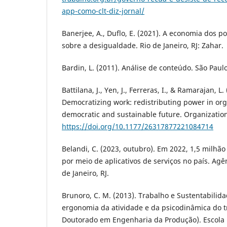
app-como-clt-diz-jornal/
Banerjee, A., Duflo, E. (2021). A economia dos 
sobre a desigualdade. Rio de Janeiro, RJ: Zahar.
Bardin, L. (2011). Análise de conteúdo. São Paulo
Battilana, J., Yen, J., Ferreras, I., & Ramarajan, L
Democratizing work: redistributing power in org
democratic and sustainable future. Organization 
https://doi.org/10.1177/26317877221084714
Belandi, C. (2023, outubro). Em 2022, 1,5 milhã
por meio de aplicativos de serviços no país. Agê
de Janeiro, RJ.
Brunoro, C. M. (2013). Trabalho e Sustentabilida
ergonomia da atividade e da psicodinâmica do t
Doutorado em Engenharia da Produção). Escola P