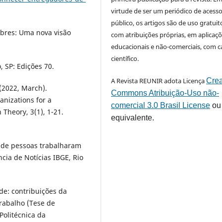
virtude de ser um periódico de acess
público, os artigos são de uso gratuit
pobres: Uma nova visão
com atribuições próprias, em aplicaç
educacionais e não-comerciais, com c
científico.
, SP: Edições 70.
A Revista REUNIR adota Licença
Crea
. (2022, March).
Commons Atribuição-Uso não-
anizations for a
comercial 3.0 Brasil License
ou
Theory, 3(1), 1-21.
equivalente.
o de pessoas trabalharam
ncia de Notícias IBGE, Rio
de: contribuições da
rabalho (Tese de
olitécnica da