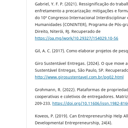
Gabriel, Y. F. P. (2021). Ressignificação do tra
enfretamento a precarização: mitigações e forma
do 10º Congresso Internacional Interdisciplinar 
Humanidades (CONINTER), Programa de Pós-gra
Direito, Niterói, RJ. Recuperado de
https://oa.mg/work/10.29327/154029.10-56
Gil, A. C. (2017). Como elaborar projetos de pesq
Giro Sustentável Entregas. (2024). O que move a
Sustentável Entregas, São Paulo, SP. Recuperad
http://www.girosustentavel.com.br/pg02.html
Grohmann, R. (2022). Plataformas de propriedad
cooperativas e coletivos de entregadores. Matrize
209-233.
https://doi.org/10.11606/issn.1982-81
Koveos, P. (2019). Can Entrepreneurship Help All
Developmental Entrepreneurship, 24(4).