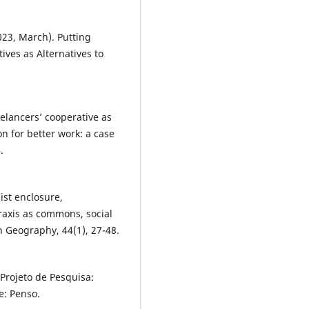
023, March). Putting
ives as Alternatives to
reelancers’ cooperative as
n for better work: a case
.
ist enclosure,
raxis as commons, social
 Geography, 44(1), 27-48.
 Projeto de Pesquisa:
e: Penso.