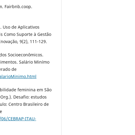
m. Fairbnb.coop.
). Uso de Aplicativos
is Como Suporte à Gestão
novação, 9(2), 111-129.
udos Socioeconômicos.
limentos. Salário Minímo
erado de
salarioMinimo.html
mobilidade feminina em São
(Org.). Desafio: estudos
ulo: Centro Brasileiro de
e
2/06/CEBRAP-ITAU-