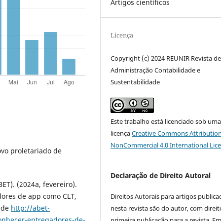
Artigos científicos
Licença
Copyright (c) 2024 REUNIR Revista d
Administração Contabilidade e
Sustentabilidade
Este trabalho está licenciado sob um
licença
Creative Commons Attribution
NonCommercial 4.0 International Lic
ovo proletariado de
Declaração de Direito Autoral
ET). (2024a, fevereiro).
dores de app como CLT,
Direitos Autorais para artigos public
o de
http://abet-
nesta revista são do autor, com direit
conhecer-entregadores-de-
primeira publicação para a revista. E