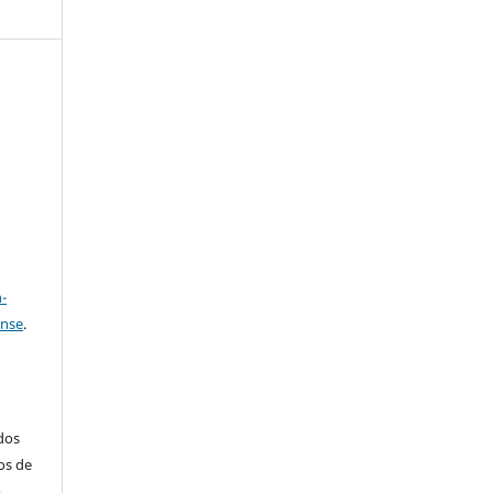
e
a
-
ense
.
ados
os de
m