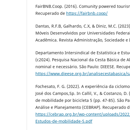
FairBNB.Coop. (2016). Comunity powered touris
Recuperado de
https://fairbnb.coop/
Dantas, R.F.B, Galhardo, C.X, & Diniz, M.C. (2023
Móveis Desenvolvidos por Universidades Federa
Acadêmica. Revista Administração, Sociedade e I
Departamento Intersindical de Estatística e Est
(c2024). Pesquisa Nacional da Cesta Básica de A
nominal e necessário. São Paulo: DIEESE. Recup
https://www.dieese.org.br/analisecestabasica/
Fochesato, F. G. (2022). A experiência da ciclo
José dos Campos,Sp. In Callil, V., & Costanzo, D. 
de mobilidade por bicicleta 5 (pp. 47-85). São Pa
Análise e Planejamento (CEBRAP). Recuperado d
https://cebrap.org.br/wp-content/uploads/202
Estudos-de-mobilidade-5.pdf