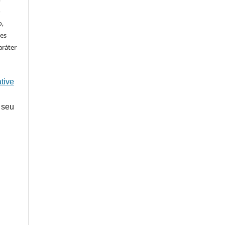
o
o,
ões
aráter
tive
 seu