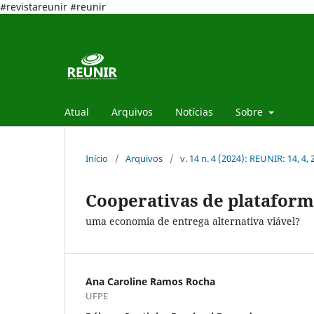
#revistareunir #reunir
Atual
Arquivos
Notícias
Sobre
Início
/
Arquivos
/
v. 14 n. 4 (2024): REUNIR: 14, 4,
Cooperativas de plataforma
uma economia de entrega alternativa viável?
Ana Caroline Ramos Rocha
UFPE